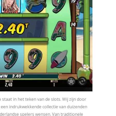
staat in het teken van de slots. Wij zijn door
 een indrukwekkende collectie van duizenden
derlandse spelers wensen. Van traditionele