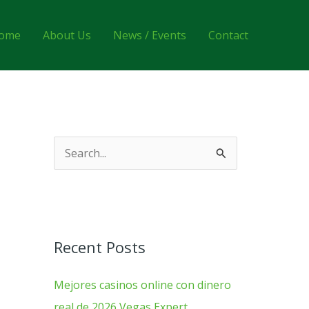
ome
About Us
News / Events
Contact
S
e
a
r
c
Recent Posts
h
Mejores casinos online con dinero
f
real de 2026 Vegas Expert