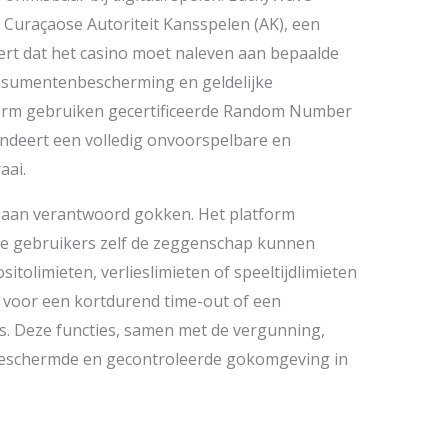
 Curaçaose Autoriteit Kansspelen (AK), een
eert dat het casino moet naleven aan bepaalde
onsumentenbescherming en geldelijke
atform gebruiken gecertificeerde Random Number
ndeert een volledig onvoorspelbare en
aai.
 aan verantwoord gokken. Het platform
ee gebruikers zelf de zeggenschap kunnen
itolimieten, verlieslimieten of speeltijdlimieten
id voor een kortdurend time-out of een
es. Deze functies, samen met de vergunning,
 beschermde en gecontroleerde gokomgeving in