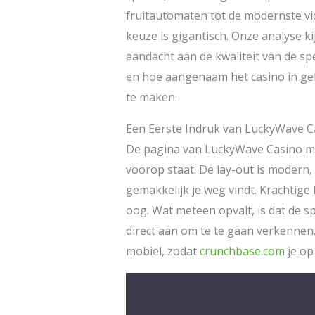
fruitautomaten tot de modernste v
keuze is gigantisch. Onze analyse ki
aandacht aan de kwaliteit van de sp
en hoe aangenaam het casino in geb
te maken.
Een Eerste Indruk van LuckyWave C
De pagina van LuckyWave Casino ma
voorop staat. De lay-out is modern, 
gemakkelijk je weg vindt. Krachtige
oog. Wat meteen opvalt, is dat de sp
direct aan om te te gaan verkennen.
mobiel, zodat
crunchbase.com
je op