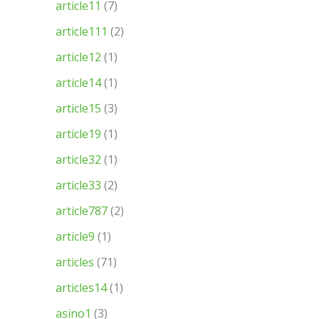
article11
(7)
article111
(2)
article12
(1)
article14
(1)
article15
(3)
article19
(1)
article32
(1)
article33
(2)
article787
(2)
article9
(1)
articles
(71)
articles14
(1)
asino1
(3)