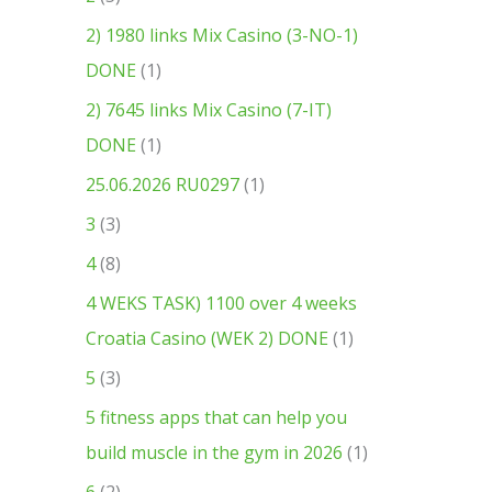
2) 1980 links Mix Casino (3-NO-1)
DONE
(1)
2) 7645 links Mix Casino (7-IT)
DONE
(1)
25.06.2026 RU0297
(1)
3
(3)
4
(8)
4 WEKS TASK) 1100 over 4 weeks
Croatia Casino (WEK 2) DONE
(1)
5
(3)
5 fitness apps that can help you
build muscle in the gym in 2026
(1)