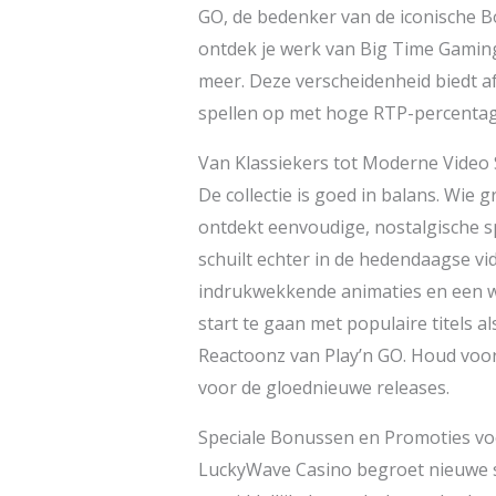
GO, de bedenker van de iconische B
ontdek je werk van Big Time Gaming
meer. Deze verscheidenheid biedt af
spellen op met hoge RTP-percentag
Van Klassiekers tot Moderne Video 
De collectie is goed in balans. Wie 
ontdekt eenvoudige, nostalgische sp
schuilt echter in de hedendaagse vid
indrukwekkende animaties en een w
start te gaan met populaire titels 
Reactoonz van Play’n GO. Houd voora
voor de gloednieuwe releases.
Speciale Bonussen en Promoties vo
LuckyWave Casino begroet nieuwe s