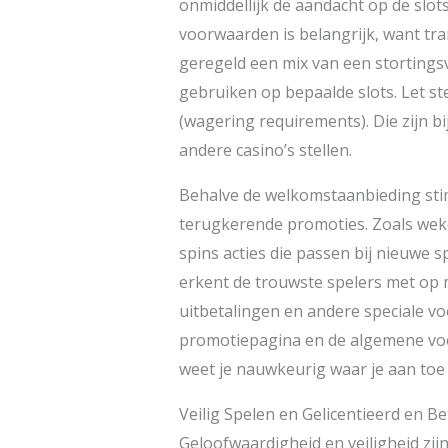
onmiddellijk de aandacht op de slot
voorwaarden is belangrijk, want tra
geregeld een mix van een stortingsv
gebruiken op bepaalde slots. Let s
(wagering requirements). Die zijn bi
andere casino’s stellen.
Behalve de welkomstaanbieding stim
terugkerende promoties. Zoals weke
spins acties die passen bij nieuwe s
erkent de trouwste spelers met op
uitbetalingen en andere speciale vo
promotiepagina en de algemene voo
weet je nauwkeurig waar je aan toe
Veilig Spelen en Gelicentieerd en 
Geloofwaardigheid en veiligheid zij