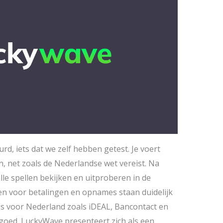
urd, iets dat we zelf hebben getest. Je voert
n, net zoals de Nederlandse wet vereist. Na
alle spellen bekijken en uitproberen in de
n voor betalingen en opnames staan duidelijk
 voor Nederland zoals iDEAL, Bancontact en
s goed. LuckyWave presenteert zich als een