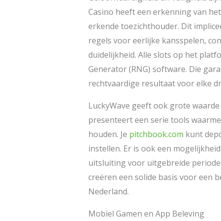
Casino heeft een erkenning van het
erkende toezichthouder. Dit implic
regels voor eerlijke kansspelen, c
duidelijkheid. Alle slots op het pl
Generator (RNG) software. Die gara
rechtvaardige resultaat voor elke dr
LuckyWave geeft ook grote waarde
presenteert een serie tools waarm
houden. Je
pitchbook.com
kunt depos
instellen. Er is ook een mogelijkhe
uitsluiting voor uitgebreide period
creëren een solide basis voor een
Nederland.
Mobiel Gamen en App Beleving