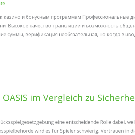
ate
к казино и бонусным программам Профессиональные дил
ни. Высокое качество трансляции и возможность общени
шие суммы, верификация необязательная, но когда выв
OASIS im Vergleich zu Sicherhei
 Glücksspielgesetzgebung eine entscheidende Rolle dabei, wel
spielbehörde wird es für Spieler schwierig, Vertrauen in d