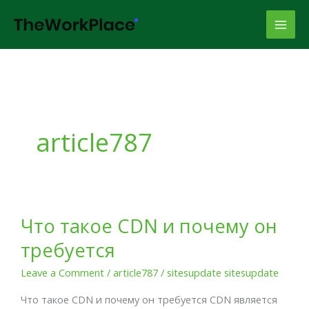
Skip
to
content
article787
Что
Что такое CDN и почему он
такое
требуется
CDN
и
Leave a Comment
/
article787
/
sitesupdate sitesupdate
почему
Что такое CDN и почему он требуется CDN является
он