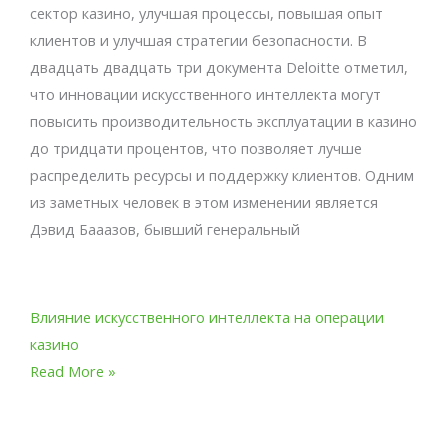
сектор казино, улучшая процессы, повышая опыт
клиентов и улучшая стратегии безопасности. В
двадцать двадцать три документа Deloitte отметил,
что инновации искусственного интеллекта могут
повысить производительность эксплуатации в казино
до тридцати процентов, что позволяет лучше
распределить ресурсы и поддержку клиентов. Одним
из заметных человек в этом изменении является
Дэвид Бааазов, бывший генеральный
Влияние искусственного интеллекта на операции
казино
Read More »