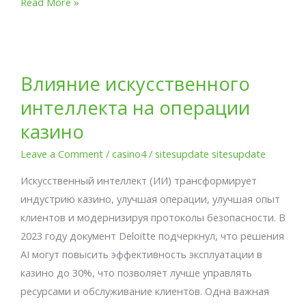
Read More »
Влияние искусственного
интеллекта на операции
казино
Leave a Comment
/
casino4
/
sitesupdate sitesupdate
Искусственный интеллект (ИИ) трансформирует
индустрию казино, улучшая операции, улучшая опыт
клиентов и модернизируя протоколы безопасности. В
2023 году документ Deloitte подчеркнул, что решения
AI могут повысить эффективность эксплуатации в
казино до 30%, что позволяет лучше управлять
ресурсами и обслуживание клиентов. Одна важная