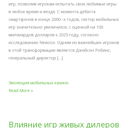
игр, позволив игрокам испытать свои любимые игры
в любое время и везде. С момента дебюта
смартфонов в конце 2000 -х годов, сектор мобильных
игр значительно увеличился, с оценкой на 100
миллиардов долларов к 2025 году, согласно
исследованию Newzoo. Одним из важнейших игроков
в этой трансформации является Джейсон Робинс,
генеральный директор […]
Эволюция мобильных казино
Read More »
Влияние игр живых дилеров