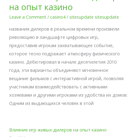
на опыт казино
Leave a Comment
/
casino4
/
sitesupdate sitesupdate
названия дилеров в реальном времени произвели
революцию в ландшафте цифровых игр,
предоставив игрокам захватывающее событие,
которое тесно подражает атмосферу физического
казино. Дебютировал в начале десятилетия 2010
года, эти варианты объединяют мгновенное
вещание фильмов с интерактивной игрой, позволяя
участникам взаимодействовать с активными
хозяевами и другими игроками из удобства их домов.
Одним из выдающихся человек в этой
Влияние игр живых дилеров на опыт казино