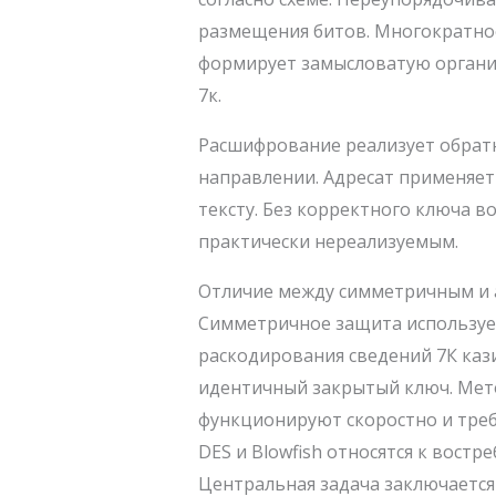
размещения битов. Многократно
формирует замысловатую органи
7к.
Расшифрование реализует обрат
направлении. Адресат применяе
тексту. Без корректного ключа в
практически нереализуемым.
Отличие между симметричным и
Симметричное защита используе
раскодирования сведений 7К каз
идентичный закрытый ключ. Мет
функционируют скоростно и треб
DES и Blowfish относятся к вос
Центральная задача заключается