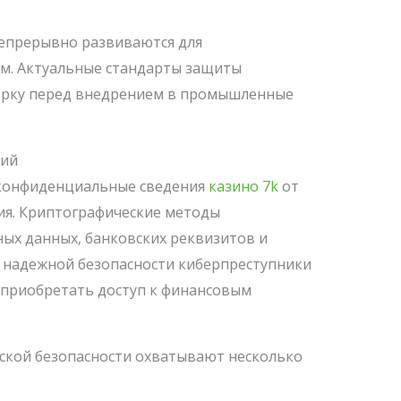
епрерывно развиваются для
м. Актуальные стандарты защиты
ерку перед внедрением в промышленные
ний
конфиденциальные сведения
казино 7k
от
я. Криптографические методы
ых данных, банковских реквизитов и
 надежной безопасности киберпреступники
 приобретать доступ к финансовым
ской безопасности охватывают несколько