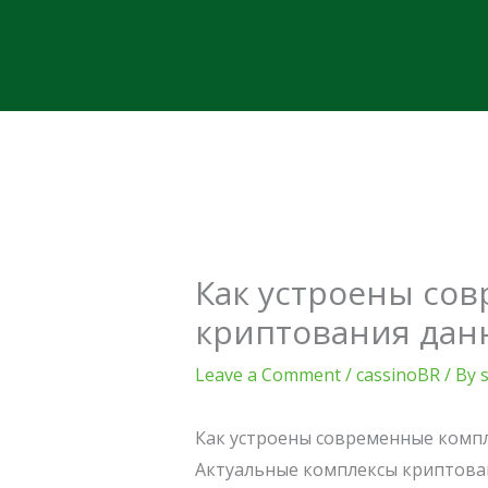
Skip
to
content
Как устроены со
криптования дан
Leave a Comment
/
cassinoBR
/ By
Как устроены современные комп
Актуальные комплексы криптова