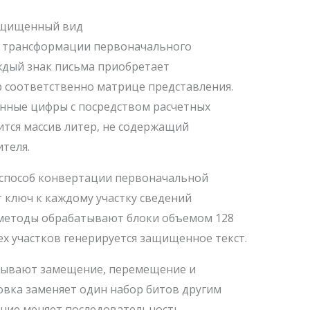
ащищенный вид
с трансформации первоначального
ждый знак письма приобретает
 соответственно матрице представления.
нные цифры с посредством расчетных
ится массив литер, не содержащий
теля.
 способ конвертации первоначальной
 ключ к каждому участку сведений
методы обрабатывают блоки объемом 128
сех участков генерируется защищенное текст.
тывают замещение, перемещение и
вка заменяет один набор битов другим
ание меняет последовательность