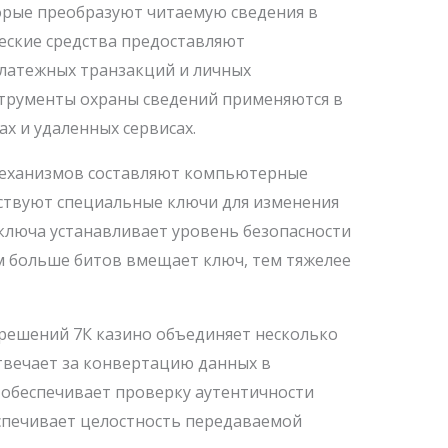
орые преобразуют читаемую сведения в
еские средства предоставляют
латежных транзакций и личных
трументы охраны сведений применяются в
ах и удаленных сервисах.
механизмов составляют компьютерные
ствуют специальные ключи для изменения
ключа устанавливает уровень безопасности
м больше битов вмещает ключ, тем тяжелее
решений 7К казино объединяет несколько
твечает за конвертацию данных в
 обеспечивает проверку аутентичности
спечивает целостность передаваемой