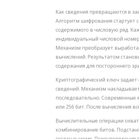
Как сведения превращаются в з
Алгоритм шифрования стартует 
содержимого в числовую ряд. Ка
индивидуальный числовой номер
Механизм преобразует выработа
вычислений. Результатом станов
содержания для постороннего зри
Криптографический ключ задает
сведений. Механизм накладывает
последовательно. Современные 
или 256 бит. После вычисления в
Вычислительные операции охва
комбинирование битов. Подстано
согласно схеме. Переупорядочив