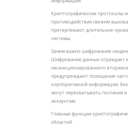
информации.
Криптографические протоколы н
противодействия свежим вызова
претерпевают длительное пров
системы.
Зачем важно шифрование сведе
Шифрование данных ограждает 
несанкционированного вторжени
предупреждают похищение частн
корпоративной информации. Без
могут перехватывать послания и
аккаунтам.
Главные функции криптографиче
областей: