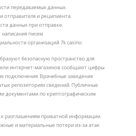
сти передаваемых данных.
и отправителя и реципиента.
ти данных при отправке.
 написания писем.
альности организаций 7k casino.
бразуют безопасную пространство для
тели интернет-магазинов сообщают цифры
е подключения. Врачебные заведения
ытых репозиториях сведений. Публичные
и документами по криптографическим
 к разглашениям приватной информации.
жные и материальные потери из-за атак