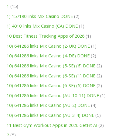
1
(15)
1) 157190 links Mix Casino DONE
(2)
1) 4010 links Mix Casino (CA) DONE
(1)
10 Best Fitness Tracking Apps of 2026
(1)
10) 641286 links Mix Casino (2-UK) DONE
(1)
10) 641286 links Mix Casino (4-DE) DONE
(2)
10) 641286 links Mix Casino (5-SE) (6) DONE
(2)
10) 641286 links Mix Casino (6-SE) (1) DONE
(2)
10) 641286 links Mix Casino (6-SE) (5) DONE
(2)
10) 641286 links Mix Casino (AU-10-11) DONE
(1)
10) 641286 links Mix Casino (AU-2) DONE
(4)
10) 641286 links Mix Casino (AU-3-4) DONE
(5)
11 Best Gym Workout Apps in 2026 GetFit AI
(2)
2
(5)