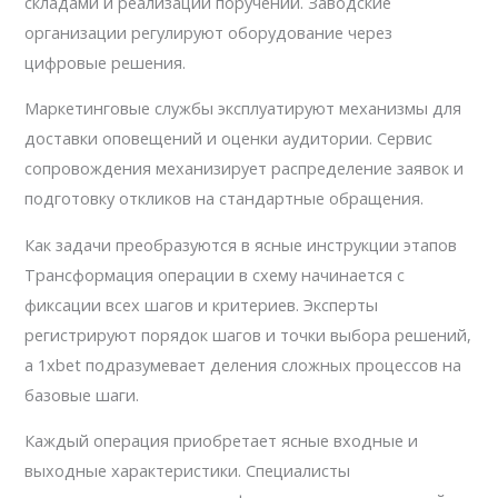
складами и реализации поручений. Заводские
организации регулируют оборудование через
цифровые решения.
Маркетинговые службы эксплуатируют механизмы для
доставки оповещений и оценки аудитории. Сервис
сопровождения механизирует распределение заявок и
подготовку откликов на стандартные обращения.
Как задачи преобразуются в ясные инструкции этапов
Трансформация операции в схему начинается с
фиксации всех шагов и критериев. Эксперты
регистрируют порядок шагов и точки выбора решений,
а 1xbet подразумевает деления сложных процессов на
базовые шаги.
Каждый операция приобретает ясные входные и
выходные характеристики. Специалисты