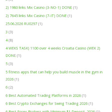
2) 1980 links Mix Casino (3-NO-1) DONE
(1)
2) 7645 links Mix Casino (7-IT) DONE
(1)
25.06.2026 RU0297
(1)
3
(3)
4
(8)
4 WEKS TASK) 1100 over 4 weeks Croatia Casino (WEK 2)
DONE
(1)
5
(3)
5 fitness apps that can help you build muscle in the gym in
2026
(1)
6
(2)
6 Best Automated Trading Platforms in 2026
(1)
6 Best Crypto Exchanges for Swing Trading 2026
(1)
6 Best Forex Brokers with Minimum $1 Deposit ️ 2026
(1)