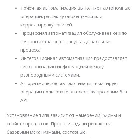
Точечная автоматизация выполняет автономные
операции: рассылку оповещений или
корректировку записей.
Процессная автоматизация обслуживает серию
связанных шагов от запуска до закрытия
процесса.
Интеграционная автоматизация предоставляет
синхронизацию информацией между
разнородными системами.
Алгоритмическая автоматизация имитирует
операции пользователя в экранах программ без
API.
Установление типа зависит от намерений фирмы и
свойств процессов. Простые задачи решаются
базовыми механизмами, составные