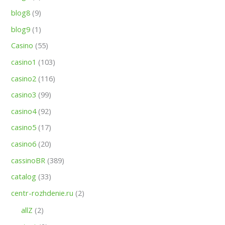
blog8
(9)
blog9
(1)
Casino
(55)
casino1
(103)
casino2
(116)
casino3
(99)
casino4
(92)
casino5
(17)
casino6
(20)
cassinoBR
(389)
catalog
(33)
centr-rozhdenie.ru
(2)
allZ
(2)