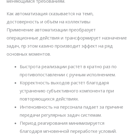
меняющимся требованиям.
Как автоматизация сказывается на темп,
достоверность и объём на коллективы
Применение автоматизации преобразует
операционные действия и трансформирует назначение
задач, пр этом казино производит эффект на ряд
основных моментов.
Быстрота реализации растёт в кратно раз по
противопоставлении с ручным исполнением.
Корректность выходов растёт благодаря
устранению субъективного компонента при
повторяющихся действиях.
Интенсивность на персонала падает за причине
передачи регулярных задач системам.
Период реагирования минимизируется
благодаря мгновенной переработке условий.