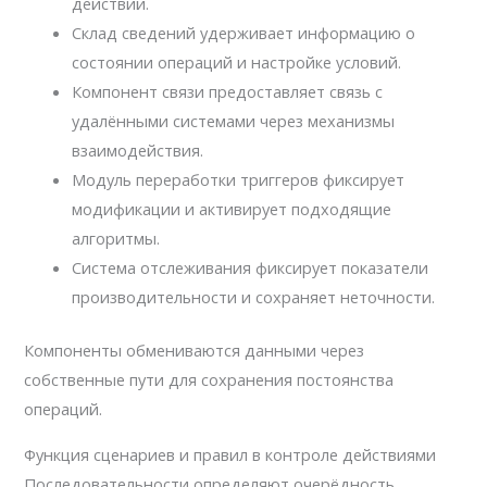
действий.
Склад сведений удерживает информацию о
состоянии операций и настройке условий.
Компонент связи предоставляет связь с
удалёнными системами через механизмы
взаимодействия.
Модуль переработки триггеров фиксирует
модификации и активирует подходящие
алгоритмы.
Система отслеживания фиксирует показатели
производительности и сохраняет неточности.
Компоненты обмениваются данными через
собственные пути для сохранения постоянства
операций.
Функция сценариев и правил в контроле действиями
Последовательности определяют очерёдность