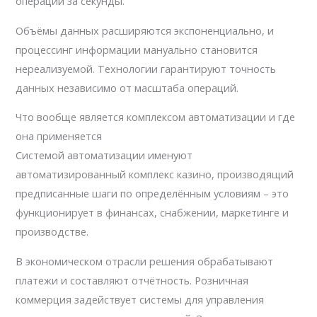
операции за секунды.
Объёмы данных расширяются экспоненциально, и
процессинг информации мануально становится
нереализуемой. Технологии гарантируют точность
данных независимо от масштаба операций.
Что вообще является комплексом автоматизации и где
она применяется
Системой автоматизации именуют
автоматизированный комплекс казино, производящий
предписанные шаги по определённым условиям – это
функционирует в финансах, снабжении, маркетинге и
производстве.
В экономическом отрасли решения обрабатывают
платежи и составляют отчётность. Розничная
коммерция задействует системы для управления