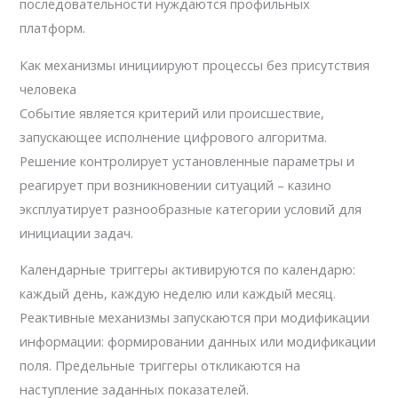
последовательности нуждаются профильных
платформ.
Как механизмы инициируют процессы без присутствия
человека
Событие является критерий или происшествие,
запускающее исполнение цифрового алгоритма.
Решение контролирует установленные параметры и
реагирует при возникновении ситуаций – казино
эксплуатирует разнообразные категории условий для
инициации задач.
Календарные триггеры активируются по календарю:
каждый день, каждую неделю или каждый месяц.
Реактивные механизмы запускаются при модификации
информации: формировании данных или модификации
поля. Предельные триггеры откликаются на
наступление заданных показателей.