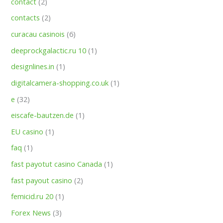
contact
(2)
contacts
(2)
curacau casinois
(6)
deeprockgalactic.ru 10
(1)
designlines.in
(1)
digitalcamera-shopping.co.uk
(1)
e
(32)
eiscafe-bautzen.de
(1)
EU casino
(1)
faq
(1)
fast payotut casino Canada
(1)
fast payout casino
(2)
femicid.ru 20
(1)
Forex News
(3)