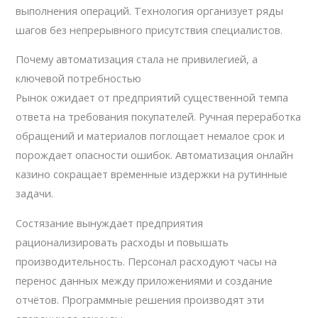
выполнения операций. Технология организует ряды
шагов без непрерывного присутствия специалистов.
Почему автоматизация стала не привилегией, а
ключевой потребностью
Рынок ожидает от предприятий существенной темпа
ответа на требования покупателей. Ручная переработка
обращений и материалов поглощает немалое срок и
порождает опасности ошибок. Автоматизация онлайн
казино сокращает временные издержки на рутинные
задачи.
Состязание вынуждает предприятия
рационализировать расходы и повышать
производительность. Персонал расходуют часы на
перенос данных между приложениями и создание
отчётов. Программные решения производят эти