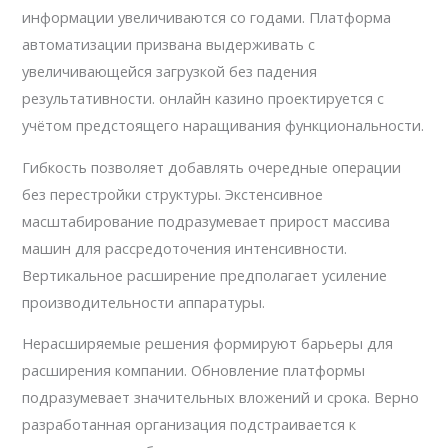
информации увеличиваются со годами. Платформа
автоматизации призвана выдерживать с
увеличивающейся загрузкой без падения
результативности. онлайн казино проектируется с
учётом предстоящего наращивания функциональности.
Гибкость позволяет добавлять очередные операции
без перестройки структуры. Экстенсивное
масштабирование подразумевает прирост массива
машин для рассредоточения интенсивности.
Вертикальное расширение предполагает усиление
производительности аппаратуры.
Нерасширяемые решения формируют барьеры для
расширения компании. Обновление платформы
подразумевает значительных вложений и срока. Верно
разработанная организация подстраивается к