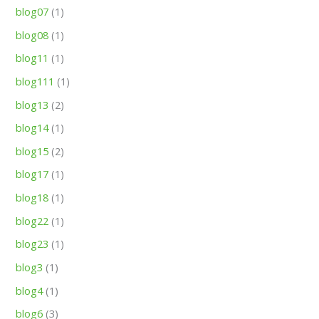
blog07
(1)
blog08
(1)
blog11
(1)
blog111
(1)
blog13
(2)
blog14
(1)
blog15
(2)
blog17
(1)
blog18
(1)
blog22
(1)
blog23
(1)
blog3
(1)
blog4
(1)
blog6
(3)