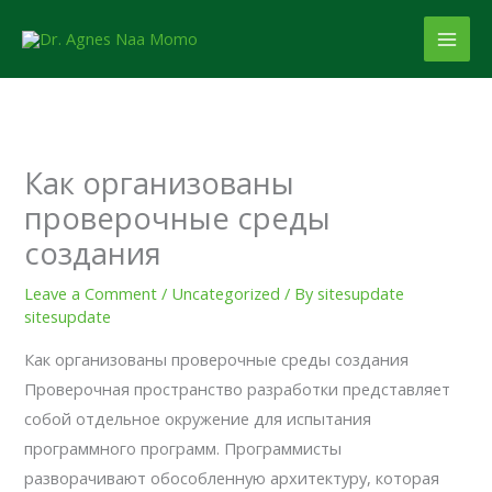
Skip
to
content
Как организованы
проверочные среды
создания
Leave a Comment
/
Uncategorized
/ By
sitesupdate
sitesupdate
Как организованы проверочные среды создания
Проверочная пространство разработки представляет
собой отдельное окружение для испытания
программного программ. Программисты
разворачивают обособленную архитектуру, которая