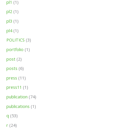
pl1
(1)
pl2
(1)
pl3
(1)
pl4
(1)
POLITICS
(3)
portfolio
(1)
post
(2)
posts
(6)
press
(11)
press11
(1)
publication
(74)
publications
(1)
q
(53)
r
(24)