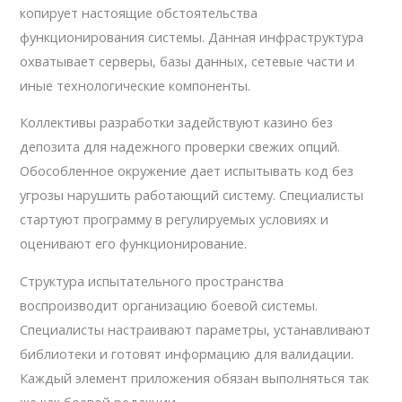
копирует настоящие обстоятельства
функционирования системы. Данная инфраструктура
охватывает серверы, базы данных, сетевые части и
иные технологические компоненты.
Коллективы разработки задействуют казино без
депозита для надежного проверки свежих опций.
Обособленное окружение дает испытывать код без
угрозы нарушить работающий систему. Специалисты
стартуют программу в регулируемых условиях и
оценивают его функционирование.
Структура испытательного пространства
воспроизводит организацию боевой системы.
Специалисты настраивают параметры, устанавливают
библиотеки и готовят информацию для валидации.
Каждый элемент приложения обязан выполняться так