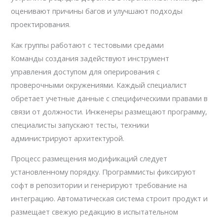
оценивают причины багов и улучшают подходы
проектирования.
Как группы работают с тестовыми средами
Команды создания задействуют инструмент
управления доступом для оперирования с
проверочными окружениями. Каждый специалист
обретает учетные данные с специфическими правами в
связи от должности. Инженеры размещают программу,
специалисты запускают тесты, техники
администрируют архитектурой.
Процесс размещения модификаций следует
установленному порядку. Программисты фиксируют
софт в репозитории и генерируют требование на
интеграцию. Автоматическая система строит продукт и
размещает свежую редакцию в испытательном