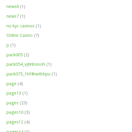
news6
(1)
news7
(1)
no kyc casinos
(1)
Online Casino
(7)
p
(1)
pack005
(2)
pack054_vj6nbsisoh
(1)
pack073_1hf4hwtbhpu
(1)
page
(4)
page13
(1)
pages
(23)
pages10
(3)
pages12
(4)
pages14
(1)