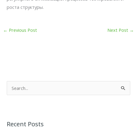
роста структуры.
←
Previous Post
Next Post
→
S
e
a
r
Recent Posts
c
h