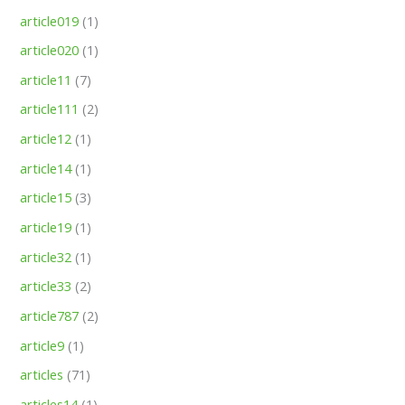
article019
(1)
article020
(1)
article11
(7)
article111
(2)
article12
(1)
article14
(1)
article15
(3)
article19
(1)
article32
(1)
article33
(2)
article787
(2)
article9
(1)
articles
(71)
articles14
(1)