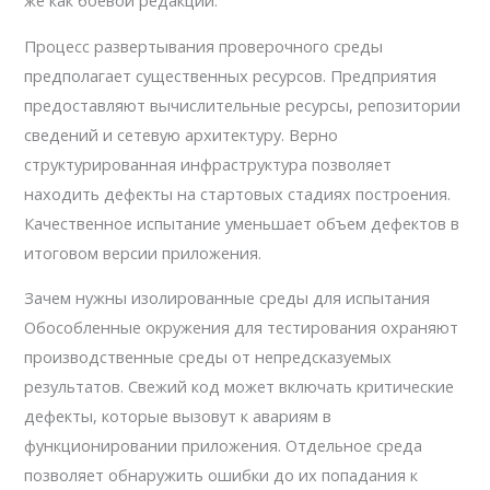
же как боевой редакции.
Процесс развертывания проверочного среды
предполагает существенных ресурсов. Предприятия
предоставляют вычислительные ресурсы, репозитории
сведений и сетевую архитектуру. Верно
структурированная инфраструктура позволяет
находить дефекты на стартовых стадиях построения.
Качественное испытание уменьшает объем дефектов в
итоговом версии приложения.
Зачем нужны изолированные среды для испытания
Обособленные окружения для тестирования охраняют
производственные среды от непредсказуемых
результатов. Свежий код может включать критические
дефекты, которые вызовут к авариям в
функционировании приложения. Отдельное среда
позволяет обнаружить ошибки до их попадания к