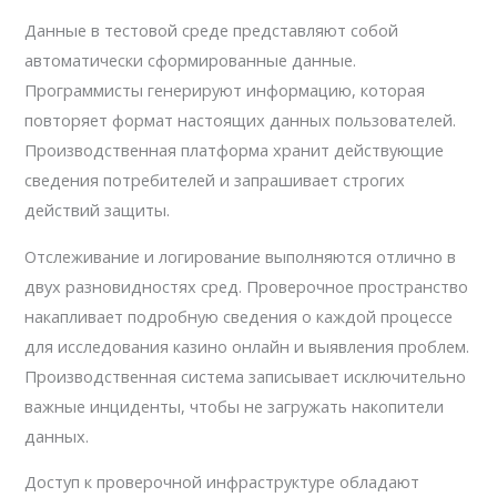
Данные в тестовой среде представляют собой
автоматически сформированные данные.
Программисты генерируют информацию, которая
повторяет формат настоящих данных пользователей.
Производственная платформа хранит действующие
сведения потребителей и запрашивает строгих
действий защиты.
Отслеживание и логирование выполняются отлично в
двух разновидностях сред. Проверочное пространство
накапливает подробную сведения о каждой процессе
для исследования казино онлайн и выявления проблем.
Производственная система записывает исключительно
важные инциденты, чтобы не загружать накопители
данных.
Доступ к проверочной инфраструктуре обладают