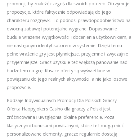
promocji, by znaleźć czegoś dla swoich potrzeb. Otrzymuje
propozycje, które faktycznie odpowiadają do jego
charakteru rozgrywki. To podnosi prawdopodobieństwo na
owocną zabawę i potencjalne wygrane. Dopasowanie
buduje wrażenie wyjątkowości i docenienia użytkownikiem, a
nie następnym identyfikatorem w systemie. Dzięki temu
pełne wrażenie gry jest płynniejsze, przyjemne i zwyczajnie
przyjemniejsze. Gracz uzyskuje też większą panowanie nad
budżetem na grę. Kusące oferty są wyświetlane w
powiązaniu do jego realnych aktywności, a nie jako losowe
propozycje.
Rodzaje Indywidualnych Promocji Dla Polskich Graczy
Oferta Happyjokers Casino dla graczy z Polski jest
zróżnicowana i uwzględnia lokalne preferencje. Poza
klasycznymi bonusami powitalnymi, które też mogą mieć
personalizowane elementy, gracze regularnie dostają