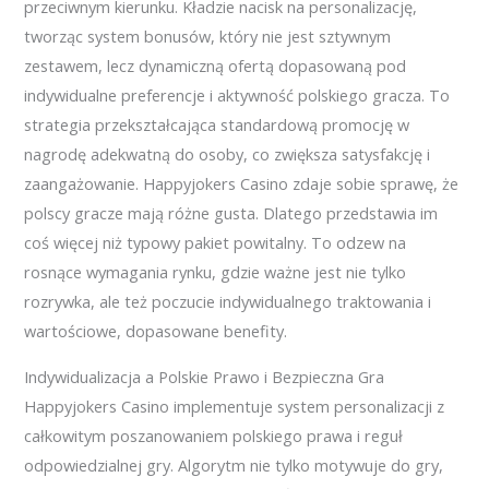
przeciwnym kierunku. Kładzie nacisk na personalizację,
tworząc system bonusów, który nie jest sztywnym
zestawem, lecz dynamiczną ofertą dopasowaną pod
indywidualne preferencje i aktywność polskiego gracza. To
strategia przekształcająca standardową promocję w
nagrodę adekwatną do osoby, co zwiększa satysfakcję i
zaangażowanie. Happyjokers Casino zdaje sobie sprawę, że
polscy gracze mają różne gusta. Dlatego przedstawia im
coś więcej niż typowy pakiet powitalny. To odzew na
rosnące wymagania rynku, gdzie ważne jest nie tylko
rozrywka, ale też poczucie indywidualnego traktowania i
wartościowe, dopasowane benefity.
Indywidualizacja a Polskie Prawo i Bezpieczna Gra
Happyjokers Casino implementuje system personalizacji z
całkowitym poszanowaniem polskiego prawa i reguł
odpowiedzialnej gry. Algorytm nie tylko motywuje do gry,