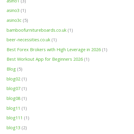
asino1
(3)
asino3
(1)
asino3c
(5)
bamboofurnitureboards.co.uk
(1)
beer-necessities.co.uk
(1)
Best Forex Brokers with High Leverage in 2026
(1)
Best Workout App for Beginners 2026
(1)
Blog
(5)
blog02
(1)
blog07
(1)
blog08
(1)
blog11
(1)
blog111
(1)
blog13
(2)