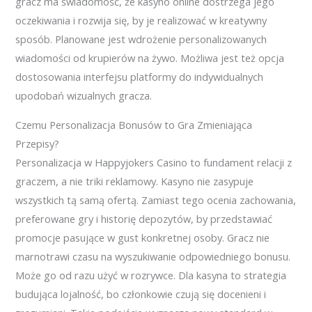
gracz ma świadomość, że kasyno online dostrzega jego
oczekiwania i rozwija się, by je realizować w kreatywny
sposób. Planowane jest wdrożenie personalizowanych
wiadomości od krupierów na żywo. Możliwa jest też opcja
dostosowania interfejsu platformy do indywidualnych
upodobań wizualnych gracza.
Czemu Personalizacja Bonusów to Gra Zmieniająca
Przepisy?
Personalizacja w Happyjokers Casino to fundament relacji z
graczem, a nie triki reklamowy. Kasyno nie zasypuje
wszystkich tą samą ofertą. Zamiast tego ocenia zachowania,
preferowane gry i historię depozytów, by przedstawiać
promocje pasujące w gust konkretnej osoby. Gracz nie
marnotrawi czasu na wyszukiwanie odpowiedniego bonusu.
Może go od razu użyć w rozrywce. Dla kasyna to strategia
budująca lojalność, bo członkowie czują się docenieni i