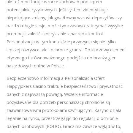
ale też monitoruje wzorce zachowań pod kątem
potencjalnie ryzykownych. Jeśli system zidentyfikuje
niepokojące zmiany, jak gwałtowny wzrost depozytów czy
bardzo długie sesje, może tymczasowo zatrzymać wysyłkę
promocji i zalecić skorzystanie z narzędzi kontroli.
Personalizacja w tym kontekście przyczynia się nie tylko
lepszej rozrywce, ale i ochronie gracza. To kluczowy element
etycznego i zrównoważonego podejścia do branży gier
hazardowych online w Polsce.
Bezpieczeństwo Informacji a Personalizacja Ofert
Happyjokers Casino traktuje bezpieczeństwo i prywatność
danych z najwyższą powagą. Wszelkie informacje
pozyskiwane dla potrzeb personalizacji chronione są
zaawansowanymi protokołami szyfrującymi. Kasyno działa
legalnie na rynku, przestrzegając do regulacji o ochronie
danych osobowych (RODO). Gracz ma zawsze wgląd w to,