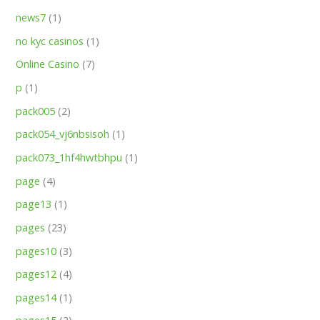
news7
(1)
no kyc casinos
(1)
Online Casino
(7)
p
(1)
pack005
(2)
pack054_vj6nbsisoh
(1)
pack073_1hf4hwtbhpu
(1)
page
(4)
page13
(1)
pages
(23)
pages10
(3)
pages12
(4)
pages14
(1)