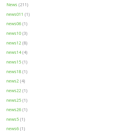
News
(211)
news011
(1)
news06
(1)
news10
(3)
news12
(8)
news14
(4)
news15
(1)
news18
(1)
news2
(4)
news22
(1)
news25
(1)
news26
(1)
news5
(1)
news6
(1)