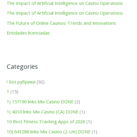
The Impact of Artificial Intelligence on Casino Operations
o
The Impact of Artificial Intelligence on Casino Operations
r
:
The Future of Online Casinos: Trends and Innovations
Entidades licenciadas
Categories
! Без рубрики
(92)
1
(15)
1) 157190 links Mix Casino DONE
(2)
1) 4010 links Mix Casino (CA) DONE
(1)
10 Best Fitness Tracking Apps of 2026
(1)
10) 641286 links Mix Casino (2-UK) DONE
(1)