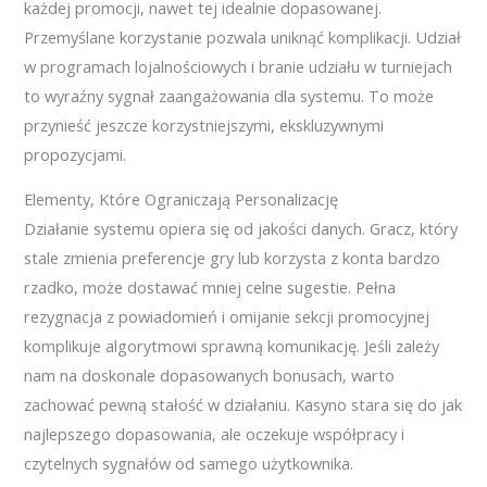
każdej promocji, nawet tej idealnie dopasowanej.
Przemyślane korzystanie pozwala uniknąć komplikacji. Udział
w programach lojalnościowych i branie udziału w turniejach
to wyraźny sygnał zaangażowania dla systemu. To może
przynieść jeszcze korzystniejszymi, ekskluzywnymi
propozycjami.
Elementy, Które Ograniczają Personalizację
Działanie systemu opiera się od jakości danych. Gracz, który
stale zmienia preferencje gry lub korzysta z konta bardzo
rzadko, może dostawać mniej celne sugestie. Pełna
rezygnacja z powiadomień i omijanie sekcji promocyjnej
komplikuje algorytmowi sprawną komunikację. Jeśli zależy
nam na doskonale dopasowanych bonusach, warto
zachować pewną stałość w działaniu. Kasyno stara się do jak
najlepszego dopasowania, ale oczekuje współpracy i
czytelnych sygnałów od samego użytkownika.