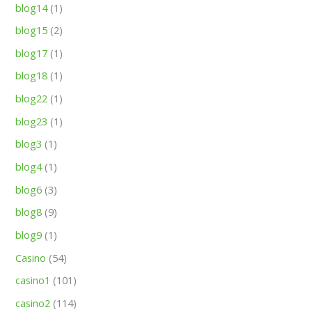
blog14
(1)
blog15
(2)
blog17
(1)
blog18
(1)
blog22
(1)
blog23
(1)
blog3
(1)
blog4
(1)
blog6
(3)
blog8
(9)
blog9
(1)
Casino
(54)
casino1
(101)
casino2
(114)