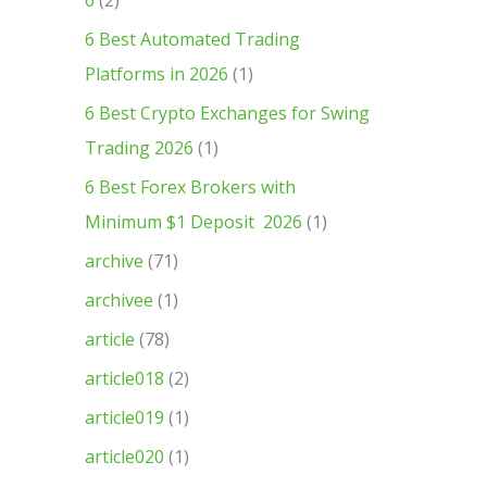
6
(2)
6 Best Automated Trading
Platforms in 2026
(1)
6 Best Crypto Exchanges for Swing
Trading 2026
(1)
6 Best Forex Brokers with
Minimum $1 Deposit ️ 2026
(1)
archive
(71)
archivee
(1)
article
(78)
article018
(2)
article019
(1)
article020
(1)