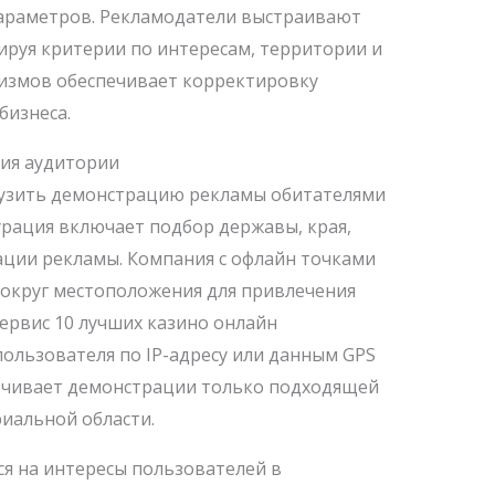
параметров. Рекламодатели выстраивают
руя критерии по интересам, территории и
низмов обеспечивает корректировку
бизнеса.
вия аудитории
сузить демонстрацию рекламы обитателями
рация включает подбор державы, края,
ации рекламы. Компания с офлайн точками
вокруг местоположения для привлечения
ервис 10 лучших казино онлайн
ользователя по IP-адресу или данным GPS
печивает демонстрации только подходящей
иальной области.
ся на интересы пользователей в