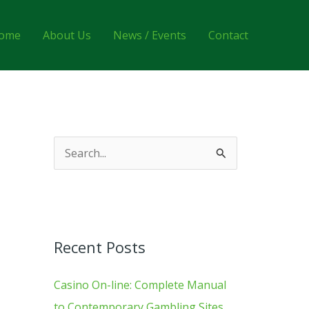
ome
About Us
News / Events
Contact
S
e
a
r
c
Recent Posts
h
Casino On-line: Complete Manual
f
to Contemporary Gambling Sites