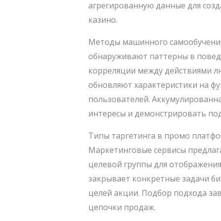
агрегированную данные для созд
казино.
Методы машинного самообучени
обнаруживают паттерны в повед
корреляции между действиями л
обновляют характеристики на фу
пользователей. Аккумулированн
интересы и демонстрировать по
Типы таргетинга в промо платф
Маркетинговые сервисы предлаг
целевой группы для отображени
закрывает конкретные задачи би
целей акции. Подбор подхода за
цепочки продаж.