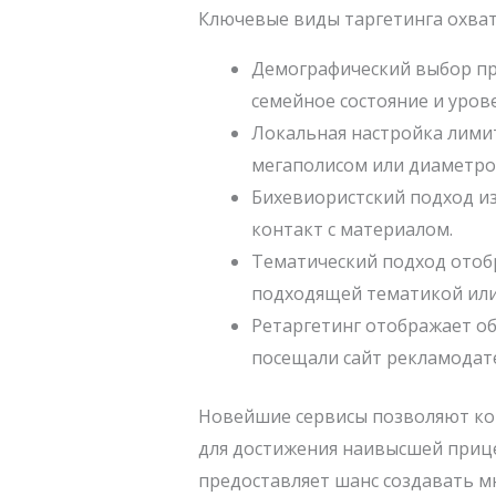
Ключевые виды таргетинга охва
Демографический выбор пр
семейное состояние и уров
Локальная настройка лими
мегаполисом или диаметро
Бихевиористский подход из
контакт с материалом.
Тематический подход отоб
подходящей тематикой или
Ретаргетинг отображает о
посещали сайт рекламодате
Новейшие сервисы позволяют ко
для достижения наивысшей прице
предоставляет шанс создавать м