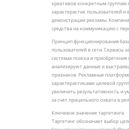
креативов конкретным группам 
характеристик пользователей и 
демонстрации рекламы. Компани
средства на коммуникацию с пер
Принцип функционирования базир
пользователей в сети. Сервисы з
системах поиска и приобретения
анализируют данные и выстраив
признаков. Рекламные платформ
характеристиками целевой групп
увеличить результативность и у
за счёт прицельного охвата в ре
Ключевое значение таргетинга
Таргетинг обозначает выбор цел