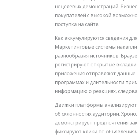
нецелевых демонстраций. Бизнес
покупателей с высокой возможн
поступка на сайте.
Как аккумулируются сведения дл
Маркетинговые системы накапл
разнообразия источников. Брауз
регистрируют открытые вкладки 
приложения отправляют данные 
программах и длительности прим
информацию о реакциях, следова
Движки платформы анализируют
об склонностях аудитории. Хроно
демонстрирует предпочтения зак
фиксируют клики по объявлениям