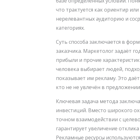
базе определённых условий. Поня
что трактуется как ориентир или
нерелевантных аудиторию и сос
категориях.
Суть способа заключается в фор
заказчика. Маркетолог задаёт го
прибыли и прочие характеристики
человека выбирает людей, подх
показывает им рекламу. Это даё
кто не не увлечён в предложении
Ключевая задача метода заключа
инвестиций. Вместо широкого ох
точном взаимодействии с целево
гарантирует увеличение отклика
Рекламные ресурсы используютс