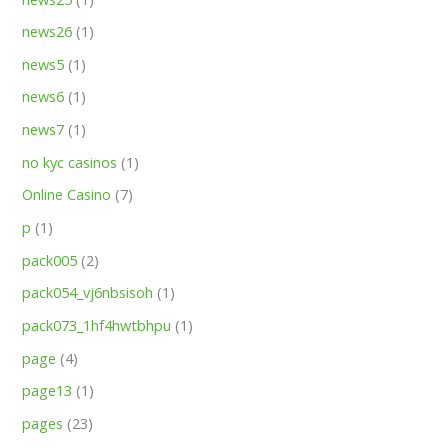
news26
(1)
news5
(1)
news6
(1)
news7
(1)
no kyc casinos
(1)
Online Casino
(7)
p
(1)
pack005
(2)
pack054_vj6nbsisoh
(1)
pack073_1hf4hwtbhpu
(1)
page
(4)
page13
(1)
pages
(23)