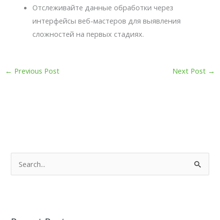
Отслеживайте данные обработки через
интерфейсы веб-мастеров для выявления
сложностей на первых стадиях.
←
Previous Post
Next Post
→
S
e
a
r