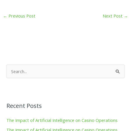
←
Previous Post
Next Post
→
S
e
a
r
Recent Posts
c
h
The Impact of Artificial Intelligence on Casino Operations
f
The Impact of Artificial Intelligence on Casino Operations