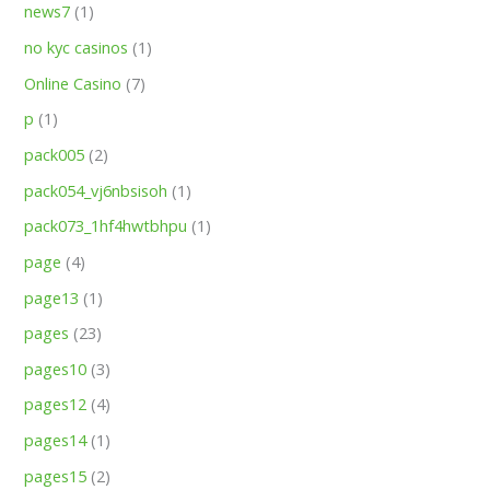
news7
(1)
no kyc casinos
(1)
Online Casino
(7)
p
(1)
pack005
(2)
pack054_vj6nbsisoh
(1)
pack073_1hf4hwtbhpu
(1)
page
(4)
page13
(1)
pages
(23)
pages10
(3)
pages12
(4)
pages14
(1)
pages15
(2)