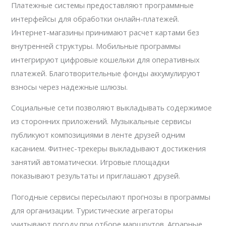
Платежные системы предоставляют программные
интерфейсы для обработки онлайн-платежей.
Интернет-магазины принимают расчет картами без
внутренней структуры. Мобильные программы
интегрируют цифровые кошельки для оперативных
платежей. Благотворительные фонды аккумулируют
взносы через надежные шлюзы.
Социальные сети позволяют выкладывать содержимое
из сторонних приложений. Музыкальные сервисы
публикуют композициями в ленте друзей одним
касанием. Фитнес-трекеры выкладывают достижения
занятий автоматически. Игровые площадки
показывают результаты и приглашают друзей.
Погодные сервисы пересылают прогнозы в программы
для организации. Туристические агрегаторы
учитывают погоду при отборе маршрутов. Аграрные