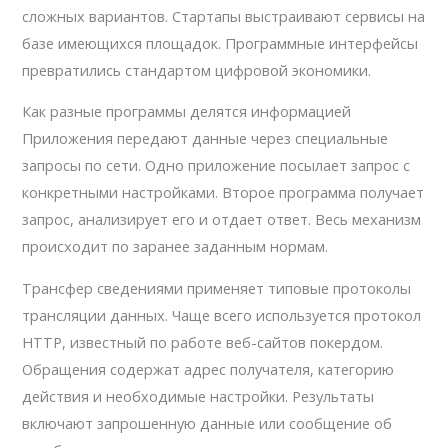
сложных вариантов. Стартапы выстраивают сервисы на
базе имеющихся площадок. Программные интерфейсы
превратились стандартом цифровой экономики.
Как разные программы делятся информацией
Приложения передают данные через специальные
запросы по сети. Одно приложение посылает запрос с
конкретными настройками. Второе программа получает
запрос, анализирует его и отдает ответ. Весь механизм
происходит по заранее заданным нормам.
Трансфер сведениями применяет типовые протоколы
трансляции данных. Чаще всего используется протокол
HTTP, известный по работе веб-сайтов покердом.
Обращения содержат адрес получателя, категорию
действия и необходимые настройки. Результаты
включают запрошенную данные или сообщение об