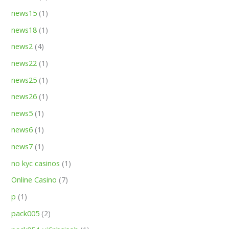
news15
(1)
news18
(1)
news2
(4)
news22
(1)
news25
(1)
news26
(1)
news5
(1)
news6
(1)
news7
(1)
no kyc casinos
(1)
Online Casino
(7)
p
(1)
pack005
(2)