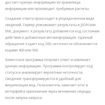
достает нужную информацию из хранилища
информации или производит требуемые расчеты.
Создание ответа происходит в упорядоченном виде
сведений. Сервер упаковывает результаты в JSON или
XML документ. К результату добавляется код состояния
действия и добавочные метаинформация. Удачный
обращение отдает код 200, неточности обозначаются
кодами 400 или 500.
Клиентское программа получает ответ и извлекает
ценную информацию. Программа контролирует код
статуса и анализирует вероятные неточности.
Сведения трансформируются в удобный для
визуализации вид. Пользователь замечает итог в
интерфейсе приложения через мгновения секунды
после запуска запроса.