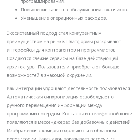
программирования.
Повышение качества обслуживания заказчиков.
Уменьшение операционных расходов.
Экосистемный подход стал конкурентным
преимуществом на рынке. Платформы раскрывают
интерфейсы для контрагентов и программистов.
Создаются свежие сервисы на базе действующей
архитектуры. Пользователи приобретают больше
возможностей в знакомой окружении.
Как интеграции упрощают деятельность пользователя
Автоматическая синхронизация освобождает от
ручного перемещения информации между
программами покердом. Контакты из телефонной книги
появляются в мессенджерах без добавочных действий.
Изображения с камеры сохраняются в облачном
репозитории. Календарь показывает встречи из