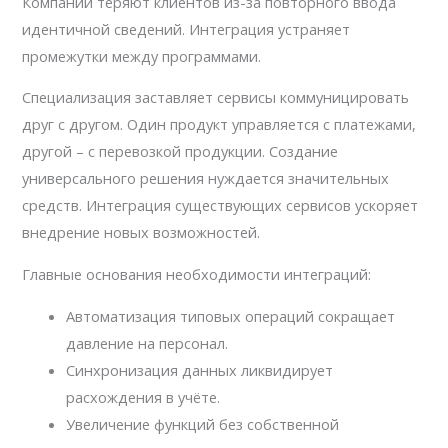
Компании теряют клиентов из-за повторного ввода
идентичной сведений. Интеграция устраняет
промежутки между программами.
Специализация заставляет сервисы коммуницировать
друг с другом. Один продукт управляется с платежами,
другой – с перевозкой продукции. Создание
универсального решения нуждается значительных
средств. Интеграция существующих сервисов ускоряет
внедрение новых возможностей.
Главные основания необходимости интеграций:
Автоматизация типовых операций сокращает
давление на персонал.
Синхронизация данных ликвидирует
расхождения в учёте.
Увеличение функций без собственной