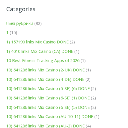
Categories
! Без рубрики
(92)
1
(15)
1) 157190 links Mix Casino DONE
(2)
1) 4010 links Mix Casino (CA) DONE
(1)
10 Best Fitness Tracking Apps of 2026
(1)
10) 641286 links Mix Casino (2-UK) DONE
(1)
10) 641286 links Mix Casino (4-DE) DONE
(2)
10) 641286 links Mix Casino (5-SE) (6) DONE
(2)
10) 641286 links Mix Casino (6-SE) (1) DONE
(2)
10) 641286 links Mix Casino (6-SE) (5) DONE
(2)
10) 641286 links Mix Casino (AU-10-11) DONE
(1)
10) 641286 links Mix Casino (AU-2) DONE
(4)