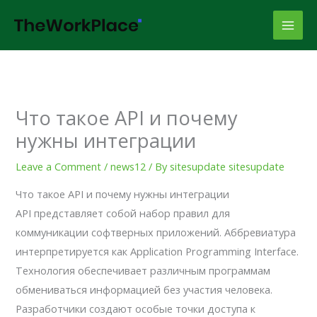
Skip
to
content
Что такое API и почему
нужны интеграции
Leave a Comment
/
news12
/ By
sitesupdate sitesupdate
Что такое API и почему нужны интеграции
API представляет собой набор правил для
коммуникации софтверных приложений. Аббревиатура
интерпретируется как Application Programming Interface.
Технология обеспечивает различным программам
обмениваться информацией без участия человека.
Разработчики создают особые точки доступа к