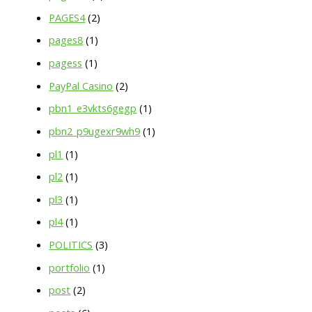
PAGES4
(2)
pages8
(1)
pagess
(1)
PayPal Casino
(2)
pbn1_e3vkts6gegp
(1)
pbn2_p9ugexr9wh9
(1)
pl1
(1)
pl2
(1)
pl3
(1)
pl4
(1)
POLITICS
(3)
portfolio
(1)
post
(2)