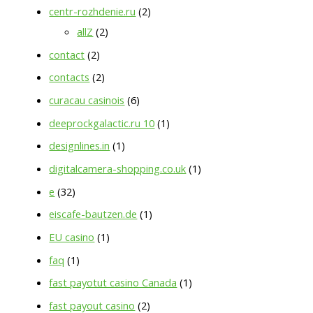
centr-rozhdenie.ru
(2)
allZ
(2)
contact
(2)
contacts
(2)
curacau casinois
(6)
deeprockgalactic.ru 10
(1)
designlines.in
(1)
digitalcamera-shopping.co.uk
(1)
e
(32)
eiscafe-bautzen.de
(1)
EU casino
(1)
faq
(1)
fast payotut casino Canada
(1)
fast payout casino
(2)