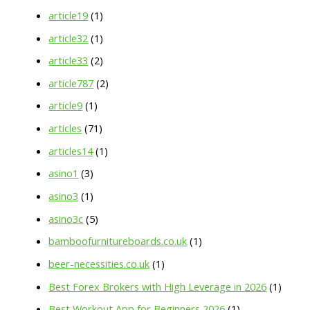
article19
(1)
article32
(1)
article33
(2)
article787
(2)
article9
(1)
articles
(71)
articles14
(1)
asino1
(3)
asino3
(1)
asino3c
(5)
bamboofurnitureboards.co.uk
(1)
beer-necessities.co.uk
(1)
Best Forex Brokers with High Leverage in 2026
(1)
Best Workout App for Beginners 2026
(1)