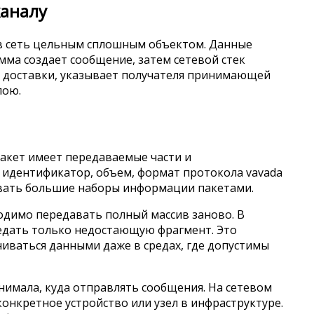
каналу
 в сеть цельным сплошным объектом. Данные
мма создает сообщение, затем сетевой стек
 доставки, указывает получателя принимающей
лою.
Пакет имеет передаваемые части и
, идентификатор, объем, формат протокола vavada
авать большие наборы информации пакетами.
ходимо передавать полный массив заново. В
редать только недостающую фрагмент. Это
иваться данными даже в средах, где допустимы
онимала, куда отправлять сообщения. На сетевом
конкретное устройство или узел в инфраструктуре.