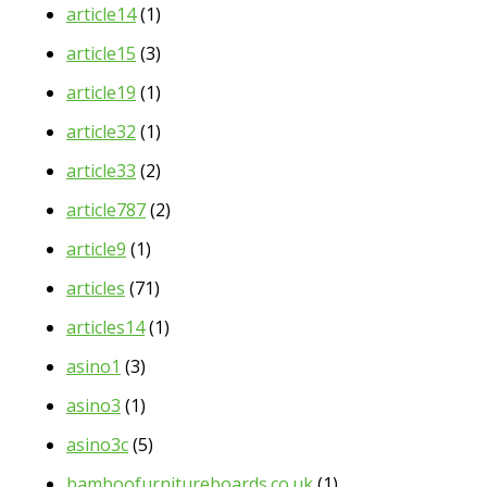
article14
(1)
article15
(3)
article19
(1)
article32
(1)
article33
(2)
article787
(2)
article9
(1)
articles
(71)
articles14
(1)
asino1
(3)
asino3
(1)
asino3c
(5)
bamboofurnitureboards.co.uk
(1)