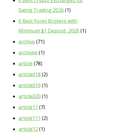
6 Best Crypto Exchanges for
Swing Trading 2026
(1)
6 Best Forex Brokers with
Minimum $1 Deposit ️ 2026
(1)
archive
(71)
archivee
(1)
article
(78)
article018
(2)
article019
(1)
article020
(1)
article11
(7)
article111
(2)
article12
(1)