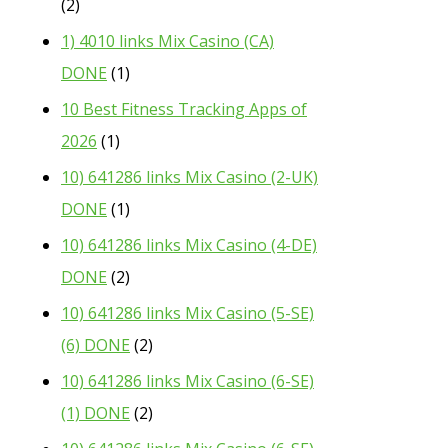
(2)
1) 4010 links Mix Casino (CA)
DONE
(1)
10 Best Fitness Tracking Apps of
2026
(1)
10) 641286 links Mix Casino (2-UK)
DONE
(1)
10) 641286 links Mix Casino (4-DE)
DONE
(2)
10) 641286 links Mix Casino (5-SE)
(6) DONE
(2)
10) 641286 links Mix Casino (6-SE)
(1) DONE
(2)