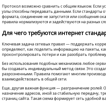
Протокол возможно сравнить с общим языком. Если у
узлы способны передавать данными. Если стандарты 
формата, соединение не запустится или сообщения ок
правила нормализуются и задействуются на разных сло
Для чего требуются интернет станда
Ключевая задача сетевых правил — поддержать корр
определяют, как поделить информацию на пакеты, как 
проконтролировать потери и как разобрать проблему,
Без использования подобных механизмов любое серви
бы создавать индивидуальный метод связи. Это созда
разрозненными. Правила помогают многим производ
взаимодействовать в общей сети.
Еще, другая важная функция — разграничение ролей.
назначение адресов, иной за стабильную передачу, тр
страниц сайта. Такая схема формирует сеть удобной в