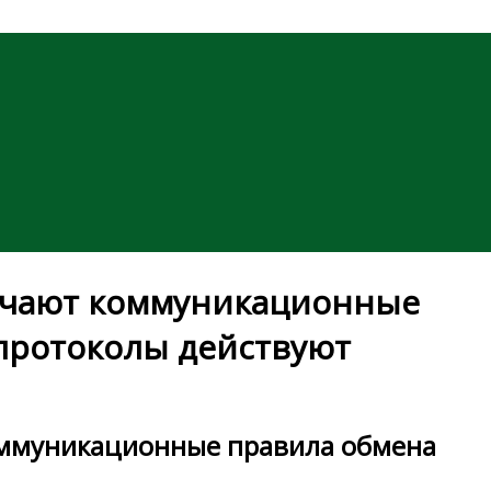
начают коммуникационные
 протоколы действуют
оммуникационные правила обмена