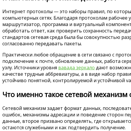
Интернет протоколы — это наборы правил, по кото
компьютерных сетях. Благодаря протоколам рабочее у
маршрутизатор, программа и виртуальный компонент 
обработать ответ, как проверить сохранность передач
стандартов сетевая среда была бы совокупностью ра
согласованно передавать пакеты.
Практически любое обращение в сети связано с прото
подключение к почте, обновление данных, работа сер
узлу. Источники уровня
вавада зеркало
дают возможно
качестве трудные аббревиатуры, а в виде набор прав
устойчиво понятной, контролируемой и устойчивой va
Что именно такое сетевой механизм
Сетевой механизм задает формат данных, последоват
ошибок, механизмы адресации и поведение сторон пе
данные, второе призвано определять, где открывается
остаются служебными и как подтвердить получение.