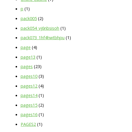
p
(1)
pack005
(2)
pack054_vj6nbsisoh
(1)
pack073_1hf4hwtbhpu
(1)
page
(4)
page13
(1)
pages
(23)
pages10
(3)
pages12
(4)
pages14
(1)
pages15
(2)
pages16
(1)
PAGES2
(1)