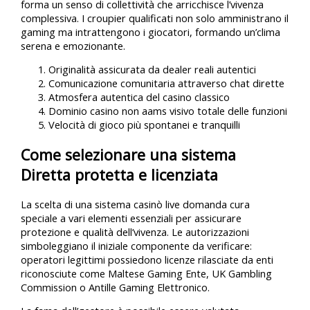
forma un senso di collettività che arricchisce l’vivenza
complessiva. I croupier qualificati non solo amministrano il
gaming ma intrattengono i giocatori, formando un’clima
serena e emozionante.
Originalità assicurata da dealer reali autentici
Comunicazione comunitaria attraverso chat dirette
Atmosfera autentica del casino classico
Dominio casino non aams visivo totale delle funzioni
Velocità di gioco più spontanei e tranquilli
Come selezionare una sistema
Diretta protetta e licenziata
La scelta di una sistema casinò live domanda cura
speciale a vari elementi essenziali per assicurare
protezione e qualità dell’vivenza. Le autorizzazioni
simboleggiano il iniziale componente da verificare:
operatori legittimi possiedono licenze rilasciate da enti
riconosciute come Maltese Gaming Ente, UK Gambling
Commission o Antille Gaming Elettronico.