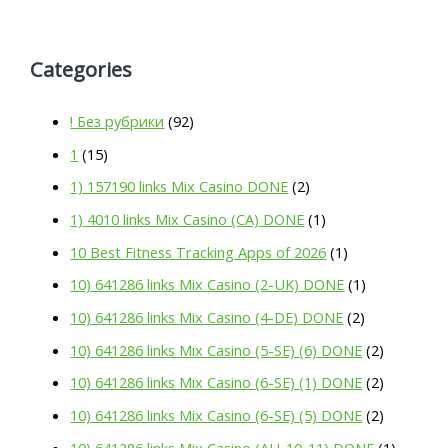
Categories
! Без рубрики
(92)
1
(15)
1) 157190 links Mix Casino DONE
(2)
1) 4010 links Mix Casino (CA) DONE
(1)
10 Best Fitness Tracking Apps of 2026
(1)
10) 641286 links Mix Casino (2-UK) DONE
(1)
10) 641286 links Mix Casino (4-DE) DONE
(2)
10) 641286 links Mix Casino (5-SE) (6) DONE
(2)
10) 641286 links Mix Casino (6-SE) (1) DONE
(2)
10) 641286 links Mix Casino (6-SE) (5) DONE
(2)
10) 641286 links Mix Casino (AU-10-11) DONE
(1)