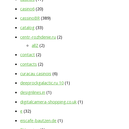
casino6
(20)
cassinoBR
(389)
catalog
(33)
centr-rozhdenie.ru
(2)
allZ
(2)
contact
(2)
contacts
(2)
curacau casinois
(6)
deeprockgalactic.ru 10
(1)
designlines.in
(1)
digitalcamera-shopping.co.uk
(1)
e
(32)
eiscafe-bautzen.de
(1)