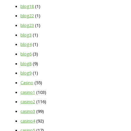
blog18
(1)
blog22
(1)
blog23
(1)
blog3
(1)
blog4
(1)
blog6
(3)
blog8
(9)
blog9
(1)
Casino
(55)
casino1
(103)
casino2
(116)
casino3
(99)
casino4
(92)
casino5
(17)