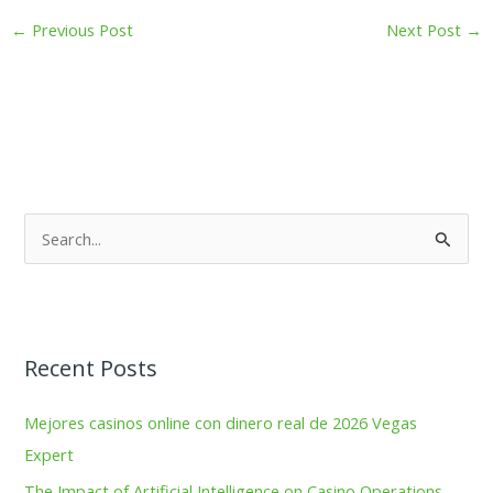
←
Previous Post
Next Post
→
S
e
a
r
Recent Posts
c
h
Mejores casinos online con dinero real de 2026 Vegas
f
Expert
o
The Impact of Artificial Intelligence on Casino Operations