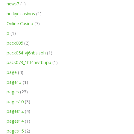
news7
(1)
no kyc casinos
(1)
Online Casino
(7)
p
(1)
pack005
(2)
pack054_vj6nbsisoh
(1)
pack073_1hf4hwtbhpu
(1)
page
(4)
page13
(1)
pages
(23)
pages10
(3)
pages12
(4)
pages14
(1)
pages15
(2)