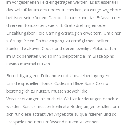
im vorgesehenen Feld eingetragen werden. Es ist essentiell,
das Ablaufdatum des Codes zu checken, da einige Angebote
befristet sein können. Darüber hinaus kann das Erfassen der
diversen Bonusarten, wie z. B. Gratisdrehungen oder
Einzahlungsboni, die Gaming-Strategien erweitern. Um einen
störungsfreien Einlösevorgang zu ermöglichen, sollten
Spieler die aktiven Codes und deren jeweilige Ablaufdaten
im Blick behalten und so ihr Spielpotenzial im Blaze Spins
Casino maximal nutzen.
Berechtigung zur Teilnahme und Umsatzbedingungen
Um die speziellen Bonus-Codes im Blaze Spins Casino
bestmöglich zu nutzen, müssen sowohl die
Voraussetzungen als auch die Wettanforderungen beachtet
werden. Spieler müssen konkrete Bedingungen erfüllen, um
sich für diese attraktiven Angebote zu qualifizieren und so
Freispiele und Boni umfassend nutzen zu können.