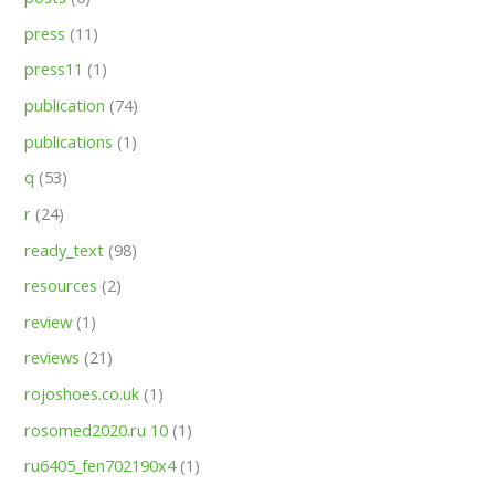
press
(11)
press11
(1)
publication
(74)
publications
(1)
q
(53)
r
(24)
ready_text
(98)
resources
(2)
review
(1)
reviews
(21)
rojoshoes.co.uk
(1)
rosomed2020.ru 10
(1)
ru6405_fen702190x4
(1)