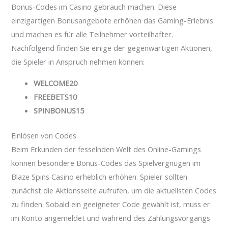
Bonus-Codes im Casino gebrauch machen. Diese
einzigartigen Bonusangebote erhöhen das Gaming-Erlebnis
und machen es für alle Teilnehmer vorteilhafter.
Nachfolgend finden Sie einige der gegenwärtigen Aktionen,
die Spieler in Anspruch nehmen können:
WELCOME20
FREEBETS10
SPINBONUS15
Einlösen von Codes
Beim Erkunden der fesselnden Welt des Online-Gamings
können besondere Bonus-Codes das Spielvergnügen im
Blaze Spins Casino erheblich erhöhen. Spieler sollten
zunächst die Aktionsseite aufrufen, um die aktuellsten Codes
zu finden. Sobald ein geeigneter Code gewählt ist, muss er
im Konto angemeldet und während des Zahlungsvorgangs