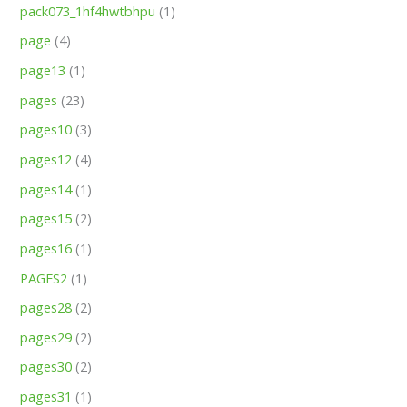
pack073_1hf4hwtbhpu
(1)
page
(4)
page13
(1)
pages
(23)
pages10
(3)
pages12
(4)
pages14
(1)
pages15
(2)
pages16
(1)
PAGES2
(1)
pages28
(2)
pages29
(2)
pages30
(2)
pages31
(1)