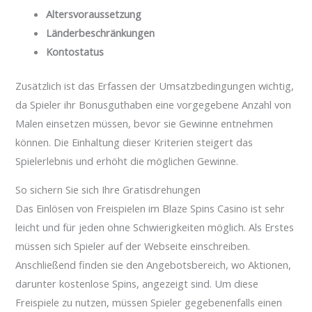
Altersvoraussetzung
Länderbeschränkungen
Kontostatus
Zusätzlich ist das Erfassen der Umsatzbedingungen wichtig,
da Spieler ihr Bonusguthaben eine vorgegebene Anzahl von
Malen einsetzen müssen, bevor sie Gewinne entnehmen
können. Die Einhaltung dieser Kriterien steigert das
Spielerlebnis und erhöht die möglichen Gewinne.
So sichern Sie sich Ihre Gratisdrehungen
Das Einlösen von Freispielen im Blaze Spins Casino ist sehr
leicht und für jeden ohne Schwierigkeiten möglich. Als Erstes
müssen sich Spieler auf der Webseite einschreiben.
Anschließend finden sie den Angebotsbereich, wo Aktionen,
darunter kostenlose Spins, angezeigt sind. Um diese
Freispiele zu nutzen, müssen Spieler gegebenenfalls einen