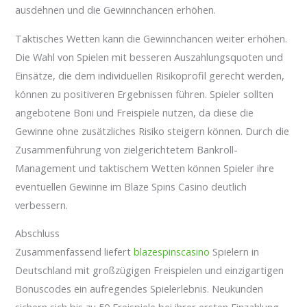
ausdehnen und die Gewinnchancen erhöhen.
Taktisches Wetten kann die Gewinnchancen weiter erhöhen.
Die Wahl von Spielen mit besseren Auszahlungsquoten und
Einsätze, die dem individuellen Risikoprofil gerecht werden,
können zu positiveren Ergebnissen führen. Spieler sollten
angebotene Boni und Freispiele nutzen, da diese die
Gewinne ohne zusätzliches Risiko steigern können. Durch die
Zusammenführung von zielgerichtetem Bankroll-
Management und taktischem Wetten können Spieler ihre
eventuellen Gewinne im Blaze Spins Casino deutlich
verbessern.
Abschluss
Zusammenfassend liefert
blazespinscasino
Spielern in
Deutschland mit großzügigen Freispielen und einzigartigen
Bonuscodes ein aufregendes Spielerlebnis. Neukunden