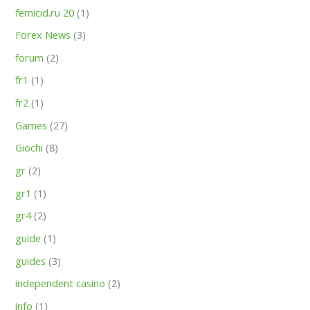
femicid.ru 20
(1)
Forex News
(3)
forum
(2)
fr1
(1)
fr2
(1)
Games
(27)
Giochi
(8)
gr
(2)
gr1
(1)
gr4
(2)
guide
(1)
guides
(3)
independent casino
(2)
info
(1)