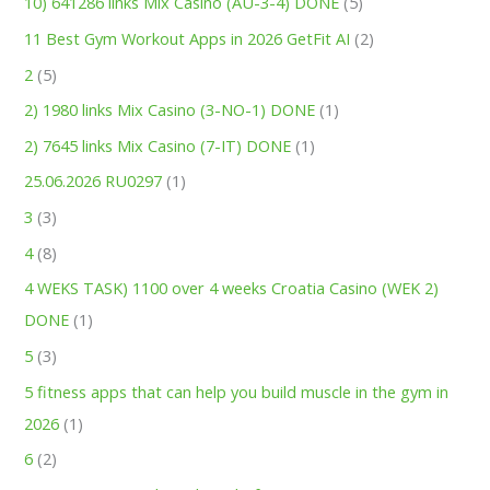
10) 641286 links Mix Casino (AU-3-4) DONE
(5)
11 Best Gym Workout Apps in 2026 GetFit AI
(2)
2
(5)
2) 1980 links Mix Casino (3-NO-1) DONE
(1)
2) 7645 links Mix Casino (7-IT) DONE
(1)
25.06.2026 RU0297
(1)
3
(3)
4
(8)
4 WEKS TASK) 1100 over 4 weeks Croatia Casino (WEK 2)
DONE
(1)
5
(3)
5 fitness apps that can help you build muscle in the gym in
2026
(1)
6
(2)