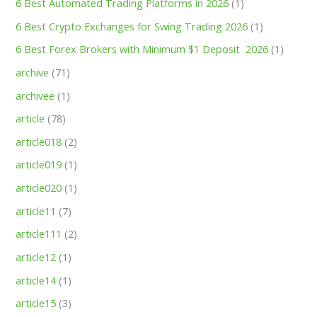
6 Best Automated Trading Platforms in 2026
(1)
6 Best Crypto Exchanges for Swing Trading 2026
(1)
6 Best Forex Brokers with Minimum $1 Deposit ️ 2026
(1)
archive
(71)
archivee
(1)
article
(78)
article018
(2)
article019
(1)
article020
(1)
article11
(7)
article111
(2)
article12
(1)
article14
(1)
article15
(3)