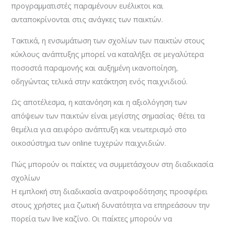
προγραμματιστές παραμένουν ευέλικτοι και
ανταποκρίνονται στις ανάγκες των παικτών.
Τακτικά, η ενσωμάτωση των σχολίων των παικτών στους
κύκλους ανάπτυξης μπορεί να καταλήξει σε μεγαλύτερα
ποσοστά παραμονής και αυξημένη ικανοποίηση,
οδηγώντας τελικά στην κατάκτηση ενός παιχνιδιού.
Ως αποτέλεσμα, η κατανόηση και η αξιολόγηση των
απόψεων των παικτών είναι μεγίστης σημασίας· θέτει τα
θεμέλια για αειφόρο ανάπτυξη και νεωτερισμό στο
οικοσύστημα των online τυχερών παιχνιδιών.
Πώς μπορούν οι παίκτες να συμμετάσχουν στη διαδικασία
σχολίων
Η εμπλοκή στη διαδικασία ανατροφοδότησης προσφέρει
στους χρήστες μια ζωτική δυνατότητα να επηρεάσουν την
πορεία των live καζίνο. Οι παίκτες μπορούν να