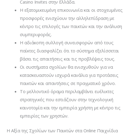
Casino Invites στην Ελλάδα.
Η εξατομικευμένη επικοινωνία και οι στοχευμένες
προσφορές ενισχύουν την αλληλεπίδραση με
κέντρο τις επιλογές των παικτών και την ανάλυση
συμπεριφοράς.
Η αδιάκοπη συλλογή συνεισφορών από τους
παίκτες διασφαλίζει ότι το σύστημα εξελίσσεται
βάσει τις απαιτήσεις και τις προβλέψεις τους.
Οι συστήματα σχολίων θα ενισχυθούν για να
κατασκευαστούν ισχυρά κανάλια για προτάσεις
παικτών και απαντήσεις σε πραγματικό χρόνο.
Το μελλοντικό όραμα περιλαμβάνει ευέλικτες
στρατηγικές που εστιάζουν στην τεχνολογική
καινοτομία και την εμπειρία χρήστη με κέντρο τις
εμπειρίες των χρηστών.
Η Αξία της Σχολίων των Παικτών στα Online Παιχνίδια