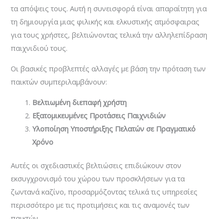
τα απόψεις τους. Αυτή η συνεισφορά είναι απαραίτητη για
τη δημιουργία μιας φιλικής και ελκυστικής ατμόσφαιρας
για τους χρήστες, βελτιώνοντας τελικά την αλληλεπίδραση
παιχνιδιού τους.
Οι βασικές προβλεπτές αλλαγές με βάση την πρόταση των
παικτών συμπεριλαμβάνουν:
Βελτιωμένη διεπαφή χρήστη
Εξατομικευμένες Προτάσεις Παιχνιδιών
Υλοποίηση Υποστήριξης Πελατών σε Πραγματικό
Χρόνο
Αυτές οι σχεδιαστικές βελτιώσεις επιδιώκουν στον
εκσυγχρονισμό του χώρου των προσκλήσεων για τα
ζωντανά καζίνο, προσαρμόζοντας τελικά τις υπηρεσίες
περισσότερο με τις προτιμήσεις και τις αναμονές των
παικτών.