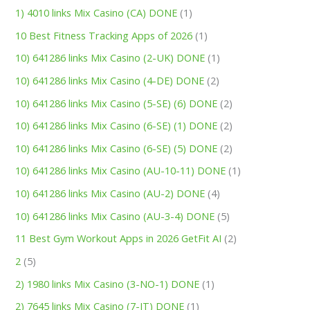
1) 4010 links Mix Casino (CA) DONE
(1)
10 Best Fitness Tracking Apps of 2026
(1)
10) 641286 links Mix Casino (2-UK) DONE
(1)
10) 641286 links Mix Casino (4-DE) DONE
(2)
10) 641286 links Mix Casino (5-SE) (6) DONE
(2)
10) 641286 links Mix Casino (6-SE) (1) DONE
(2)
10) 641286 links Mix Casino (6-SE) (5) DONE
(2)
10) 641286 links Mix Casino (AU-10-11) DONE
(1)
10) 641286 links Mix Casino (AU-2) DONE
(4)
10) 641286 links Mix Casino (AU-3-4) DONE
(5)
11 Best Gym Workout Apps in 2026 GetFit AI
(2)
2
(5)
2) 1980 links Mix Casino (3-NO-1) DONE
(1)
2) 7645 links Mix Casino (7-IT) DONE
(1)