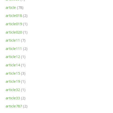
article
(78)
article018
(2)
article019
(1)
article020
(1)
article11
(7)
article111
(2)
article12
(1)
article14
(1)
article15
(3)
article19
(1)
article32
(1)
article33
(2)
article787
(2)