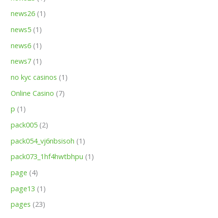
news26
(1)
news5
(1)
news6
(1)
news7
(1)
no kyc casinos
(1)
Online Casino
(7)
p
(1)
pack005
(2)
pack054_vj6nbsisoh
(1)
pack073_1hf4hwtbhpu
(1)
page
(4)
page13
(1)
pages
(23)