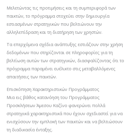
Μελετώντας τις προτιμήσεις και τη συμπεριφορά των
παικτών, το πρόγραμμα στοχεύει στην δημιουργία
εστιασμένων στρατηγικών που βελτιώνουν την
αλληλεπίδραση και τη διατήρηση των χρηστών.
Τα επερχόμενα σχέδια ανάπτυξης εστιάζουν στην χρήση
δεδομένων που στηρίζονται σε πληροφορίες για τη
βελτίωση αυτών των στρατηγικών, διασφαλίζοντας ότι το
πρόγραμμα παραμένει ευέλικτο στις μεταβαλλόμενες
απαιτήσεις των παικτών.
Επισκόπηση Χαρακτηριστικών Προγράμματος
Μια εις βάθος κατανόηση του Προγράμματος
Προσκλήσεων Άμεσου Καζίνο φανερώνει πολλά
στρατηγικά χαρακτηριστικά που έχουν σχεδιαστεί για να
ενισχύσουν την εμπλοκή των παικτών και να βελτιώσουν
τη διαδικασία ένταξης.