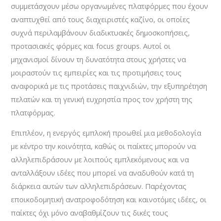
συμμετάσχουν μέσω οργανωμένες πλατφόρμες που έχουν
αναπτυχθεί από τους διαχειριστές καζίνο, οι οποίες
συχνά περιλαμβάνουν διαδικτυακές δημοσκοπήσεις,
προτασιακές φόρμες και focus groups. Αυτοί οι
μηχανισμοί δίνουν τη δυνατότητα στους χρήστες να
μοιραστούν τις εμπειρίες και τις προτιμήσεις τους
αναφορικά με τις προτάσεις παιχνιδιών, την εξυπηρέτηση
πελατών και τη γενική ευχρηστία προς τον χρήστη της
πλατφόρμας.
Επιπλέον, η ενεργός εμπλοκή προωθεί μια μεθοδολογία
με κέντρο την κοινότητα, καθώς οι παίκτες μπορούν να
αλληλεπιδράσουν με λοιπούς εμπλεκόμενους και να
ανταλλάξουν ιδέες που μπορεί να αναδυθούν κατά τη
διάρκεια αυτών των αλληλεπιδράσεων. Παρέχοντας
εποικοδομητική ανατροφοδότηση και καινοτόμες ιδέες, οι
παίκτες όχι μόνο αναβαθμίζουν τις δικές τους