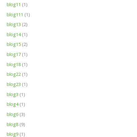
blog11
(1)
blog111
(1)
blog13
(2)
blog14
(1)
blog15
(2)
blog17
(1)
blog18
(1)
blog22
(1)
blog23
(1)
blog3
(1)
blog4
(1)
blog6
(3)
blog8
(9)
blog9
(1)