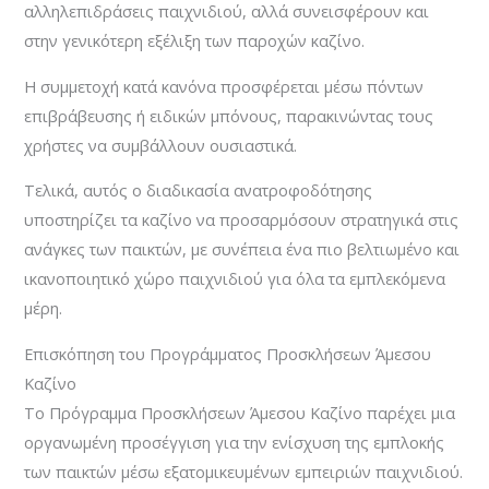
αλληλεπιδράσεις παιχνιδιού, αλλά συνεισφέρουν και
στην γενικότερη εξέλιξη των παροχών καζίνο.
Η συμμετοχή κατά κανόνα προσφέρεται μέσω πόντων
επιβράβευσης ή ειδικών μπόνους, παρακινώντας τους
χρήστες να συμβάλλουν ουσιαστικά.
Τελικά, αυτός ο διαδικασία ανατροφοδότησης
υποστηρίζει τα καζίνο να προσαρμόσουν στρατηγικά στις
ανάγκες των παικτών, με συνέπεια ένα πιο βελτιωμένο και
ικανοποιητικό χώρο παιχνιδιού για όλα τα εμπλεκόμενα
μέρη.
Επισκόπηση του Προγράμματος Προσκλήσεων Άμεσου
Καζίνο
Το Πρόγραμμα Προσκλήσεων Άμεσου Καζίνο παρέχει μια
οργανωμένη προσέγγιση για την ενίσχυση της εμπλοκής
των παικτών μέσω εξατομικευμένων εμπειριών παιχνιδιού.