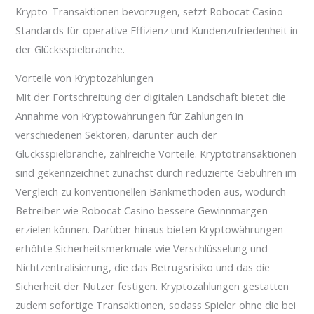
Krypto-Transaktionen bevorzugen, setzt Robocat Casino
Standards für operative Effizienz und Kundenzufriedenheit in
der Glücksspielbranche.
Vorteile von Kryptozahlungen
Mit der Fortschreitung der digitalen Landschaft bietet die
Annahme von Kryptowährungen für Zahlungen in
verschiedenen Sektoren, darunter auch der
Glücksspielbranche, zahlreiche Vorteile. Kryptotransaktionen
sind gekennzeichnet zunächst durch reduzierte Gebühren im
Vergleich zu konventionellen Bankmethoden aus, wodurch
Betreiber wie Robocat Casino bessere Gewinnmargen
erzielen können. Darüber hinaus bieten Kryptowährungen
erhöhte Sicherheitsmerkmale wie Verschlüsselung und
Nichtzentralisierung, die das Betrugsrisiko und das die
Sicherheit der Nutzer festigen. Kryptozahlungen gestatten
zudem sofortige Transaktionen, sodass Spieler ohne die bei