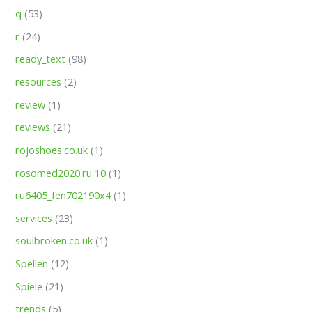
q
(53)
r
(24)
ready_text
(98)
resources
(2)
review
(1)
reviews
(21)
rojoshoes.co.uk
(1)
rosomed2020.ru 10
(1)
ru6405_fen702190x4
(1)
services
(23)
soulbroken.co.uk
(1)
Spellen
(12)
Spiele
(21)
trends
(5)