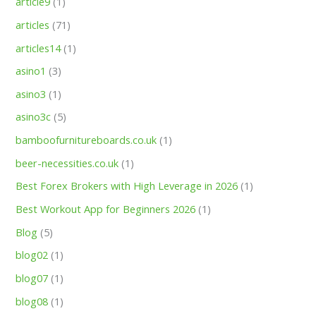
article9
(1)
articles
(71)
articles14
(1)
asino1
(3)
asino3
(1)
asino3c
(5)
bamboofurnitureboards.co.uk
(1)
beer-necessities.co.uk
(1)
Best Forex Brokers with High Leverage in 2026
(1)
Best Workout App for Beginners 2026
(1)
Blog
(5)
blog02
(1)
blog07
(1)
blog08
(1)