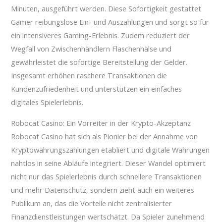
Minuten, ausgeführt werden. Diese Sofortigkeit gestattet
Gamer reibungslose Ein- und Auszahlungen und sorgt so für
ein intensiveres Gaming-Erlebnis. Zudem reduziert der
Wegfall von Zwischenhändlern Flaschenhälse und
gewährleistet die sofortige Bereitstellung der Gelder.
Insgesamt erhöhen raschere Transaktionen die
Kundenzufriedenheit und unterstützen ein einfaches
digitales Spielerlebnis.
Robocat Casino: Ein Vorreiter in der Krypto-Akzeptanz
Robocat Casino hat sich als Pionier bei der Annahme von
Kryptowährungszahlungen etabliert und digitale Währungen
nahtlos in seine Abläufe integriert. Dieser Wandel optimiert
nicht nur das Spielerlebnis durch schnellere Transaktionen
und mehr Datenschutz, sondern zieht auch ein weiteres
Publikum an, das die Vorteile nicht zentralisierter
Finanzdienstleistungen wertschätzt. Da Spieler zunehmend