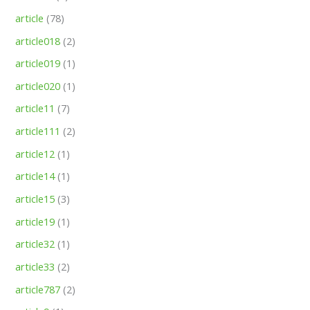
article
(78)
article018
(2)
article019
(1)
article020
(1)
article11
(7)
article111
(2)
article12
(1)
article14
(1)
article15
(3)
article19
(1)
article32
(1)
article33
(2)
article787
(2)