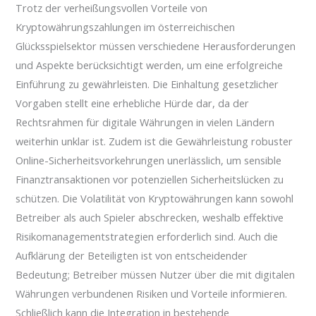
Trotz der verheißungsvollen Vorteile von
Kryptowährungszahlungen im österreichischen
Glücksspielsektor müssen verschiedene Herausforderungen
und Aspekte berücksichtigt werden, um eine erfolgreiche
Einführung zu gewährleisten. Die Einhaltung gesetzlicher
Vorgaben stellt eine erhebliche Hürde dar, da der
Rechtsrahmen für digitale Währungen in vielen Ländern
weiterhin unklar ist. Zudem ist die Gewährleistung robuster
Online-Sicherheitsvorkehrungen unerlässlich, um sensible
Finanztransaktionen vor potenziellen Sicherheitslücken zu
schützen. Die Volatilität von Kryptowährungen kann sowohl
Betreiber als auch Spieler abschrecken, weshalb effektive
Risikomanagementstrategien erforderlich sind. Auch die
Aufklärung der Beteiligten ist von entscheidender
Bedeutung; Betreiber müssen Nutzer über die mit digitalen
Währungen verbundenen Risiken und Vorteile informieren.
Schließlich kann die Integration in bestehende