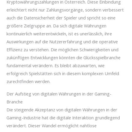
Kryptowährungszahlungen in Österreich. Diese Einbindung
erleichtert nicht nur Zahlungsvorgänge, sondern verbessert
auch die Datensicherheit der Spieler und spricht so eine
größere Zielgruppe an. Da sich digitale Währungen
kontinuierlich weiterentwickeln, ist es unerlässlich, ihre
Auswirkungen auf die Nutzererfahrung und die operative
Effizienz zu verstehen. Die möglichen Schwierigkeiten und
zukünftigen Entwicklungen könnten die Glücksspielbranche
fundamental verändern. Es bleibt abzuwarten, wie
erfolgreich Spielstätten sich in diesem komplexen Umfeld
zurechtfinden werden.
Der Aufstieg von digitalen Währungen in der Gaming-
Branche
Die steigende Akzeptanz von digitalen Währungen in der
Gaming-Industrie hat die digitale Interaktion grundlegend
verändert. Dieser Wandel ermöglicht nahtlose