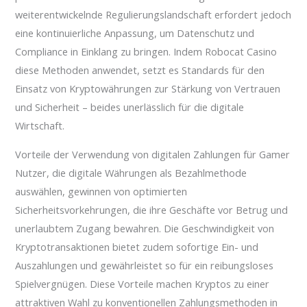
weiterentwickelnde Regulierungslandschaft erfordert jedoch
eine kontinuierliche Anpassung, um Datenschutz und
Compliance in Einklang zu bringen. Indem Robocat Casino
diese Methoden anwendet, setzt es Standards für den
Einsatz von Kryptowährungen zur Stärkung von Vertrauen
und Sicherheit – beides unerlässlich für die digitale
Wirtschaft.
Vorteile der Verwendung von digitalen Zahlungen für Gamer
Nutzer, die digitale Währungen als Bezahlmethode
auswählen, gewinnen von optimierten
Sicherheitsvorkehrungen, die ihre Geschäfte vor Betrug und
unerlaubtem Zugang bewahren. Die Geschwindigkeit von
Kryptotransaktionen bietet zudem sofortige Ein- und
Auszahlungen und gewährleistet so für ein reibungsloses
Spielvergnügen. Diese Vorteile machen Kryptos zu einer
attraktiven Wahl zu konventionellen Zahlungsmethoden in