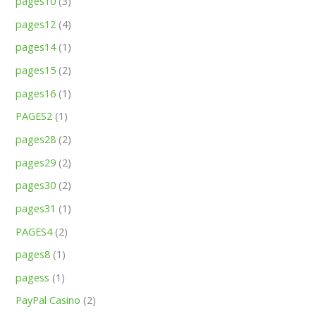
pages10
(3)
pages12
(4)
pages14
(1)
pages15
(2)
pages16
(1)
PAGES2
(1)
pages28
(2)
pages29
(2)
pages30
(2)
pages31
(1)
PAGES4
(2)
pages8
(1)
pagess
(1)
PayPal Casino
(2)