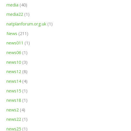
media
(40)
media22
(1)
natplanforum.org.uk
(1)
News
(211)
news011
(1)
news06
(1)
news10
(3)
news12
(8)
news14
(4)
news15
(1)
news18
(1)
news2
(4)
news22
(1)
news25
(1)