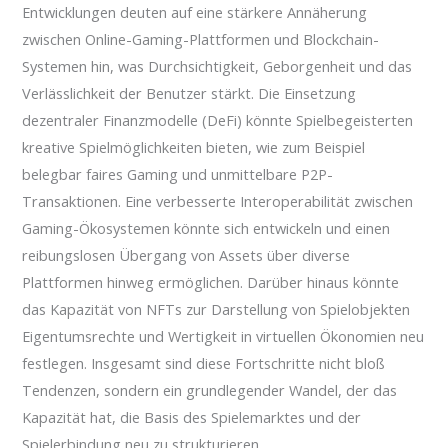
Entwicklungen deuten auf eine stärkere Annäherung
zwischen Online-Gaming-Plattformen und Blockchain-
Systemen hin, was Durchsichtigkeit, Geborgenheit und das
Verlässlichkeit der Benutzer stärkt. Die Einsetzung
dezentraler Finanzmodelle (DeFi) könnte Spielbegeisterten
kreative Spielmöglichkeiten bieten, wie zum Beispiel
belegbar faires Gaming und unmittelbare P2P-
Transaktionen. Eine verbesserte Interoperabilität zwischen
Gaming-Ökosystemen könnte sich entwickeln und einen
reibungslosen Übergang von Assets über diverse
Plattformen hinweg ermöglichen. Darüber hinaus könnte
das Kapazität von NFTs zur Darstellung von Spielobjekten
Eigentumsrechte und Wertigkeit in virtuellen Ökonomien neu
festlegen. Insgesamt sind diese Fortschritte nicht bloß
Tendenzen, sondern ein grundlegender Wandel, der das
Kapazität hat, die Basis des Spielemarktes und der
Spielerbindung neu zu strukturieren.