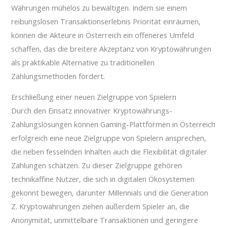
Währungen mühelos zu bewältigen. Indem sie einem
reibungslosen Transaktionserlebnis Priorität einräumen,
können die Akteure in Österreich ein offeneres Umfeld
schaffen, das die breitere Akzeptanz von Kryptowährungen
als praktikable Alternative zu traditionellen
Zahlungsmethoden fördert.
Erschließung einer neuen Zielgruppe von Spielern
Durch den Einsatz innovativer Kryptowährungs-
Zahlungslösungen können Gaming-Plattformen in Österreich
erfolgreich eine neue Zielgruppe von Spielern ansprechen,
die neben fesselnden Inhalten auch die Flexibilität digitaler
Zahlungen schätzen. Zu dieser Zielgruppe gehören
technikaffine Nutzer, die sich in digitalen Ökosystemen
gekonnt bewegen, darunter Millennials und die Generation
Z. Kryptowährungen ziehen außerdem Spieler an, die
Anonymität, unmittelbare Transaktionen und geringere