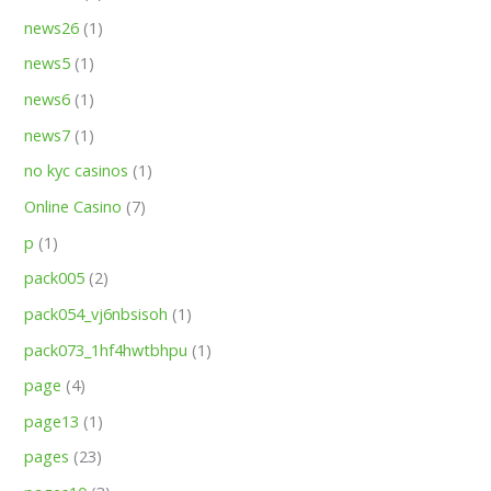
news26
(1)
news5
(1)
news6
(1)
news7
(1)
no kyc casinos
(1)
Online Casino
(7)
p
(1)
pack005
(2)
pack054_vj6nbsisoh
(1)
pack073_1hf4hwtbhpu
(1)
page
(4)
page13
(1)
pages
(23)