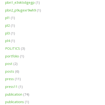
pbn1_e3vkts6gegp
(1)
pbn2_p9ugexr9wh9
(1)
pl1
(1)
pl2
(1)
pl3
(1)
pl4
(1)
POLITICS
(3)
portfolio
(1)
post
(2)
posts
(6)
press
(11)
press11
(1)
publication
(74)
publications
(1)