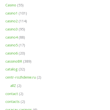
Casino
(55)
casino1
(101)
casino2
(114)
casino3
(95)
casino4
(88)
casino5
(17)
casino6
(20)
cassinoBR
(389)
catalog
(32)
centr-rozhdenie.ru
(2)
allZ
(2)
contact
(2)
contacts
(2)
curacau casinois
(6)