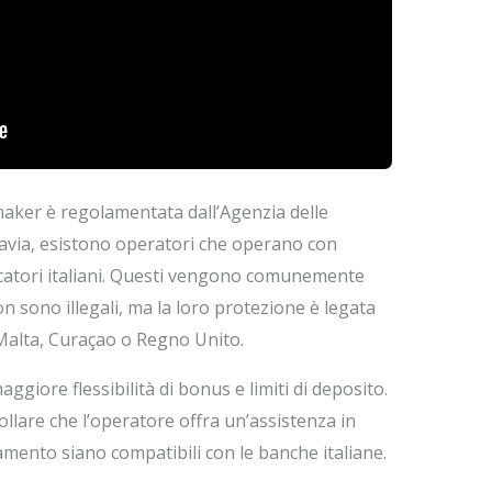
maker è regolamentata dall’Agenzia delle
via, esistono operatori che operano con
ocatori italiani. Questi vengono comunemente
on sono illegali, ma la loro protezione è legata
e Malta, Curaçao o Regno Unito.
ggiore flessibilità di bonus e limiti di deposito.
llare che l’operatore offra un’assistenza in
gamento siano compatibili con le banche italiane.