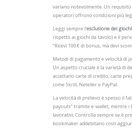
variano notevolmente. Un requisito t
operatori offrono condizioni più leg
Leggi sempre l’
esclusione dei giochi
rispetto ai giochi da tavolo) e il per
“Ricevi 100 € di bonus, ma devi sco
Metodi di pagamento e velocità di p
Un aspetto cruciale è la varietà di de
accettano carte di credito, carte prep
come Skrill, Neteller e PayPal.
La velocità di prelievo è spesso il fa
payouts” tramite e-wallet, mentre i 
lavorativi. Controlla sempre se è pr
bookmaker addebitano costi aggiuntiv