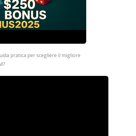
da pratica per scegliere il migliore
DM?