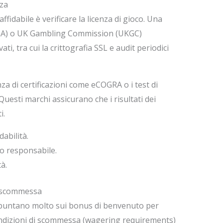
nza
ffidabile è verificare la licenza di gioco. Una
GA) o UK Gambling Commission (UKGC)
ti, tra cui la crittografia SSL e audit periodici
nza di certificazioni come eCOGRA o i test di
sti marchi assicurano che i risultati dei
i.
abilità.
co responsabile.
à.
i scommessa
untano molto sui bonus di benvenuto per
 condizioni di scommessa (wagering requirements)