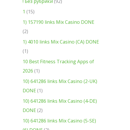
! Без рубрики
(92)
1
(15)
1) 157190 links Mix Casino DONE
(2)
1) 4010 links Mix Casino (CA) DONE
(1)
10 Best Fitness Tracking Apps of
2026
(1)
10) 641286 links Mix Casino (2-UK)
DONE
(1)
10) 641286 links Mix Casino (4-DE)
DONE
(2)
10) 641286 links Mix Casino (5-SE)