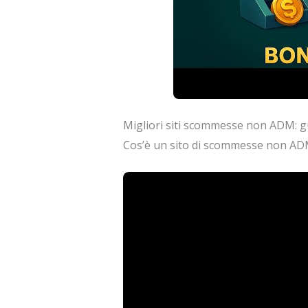
Migliori siti scommesse non ADM: gui
Cos’è un sito di scommesse non A