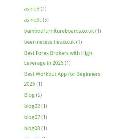
asino3
(1)
asino3c
(5)
bamboofurnitureboards.co.uk
(1)
beer-necessities.co.uk
(1)
Best Forex Brokers with High
Leverage in 2026
(1)
Best Workout App for Beginners
2026
(1)
Blog
(5)
blog02
(1)
blog07
(1)
blog08
(1)