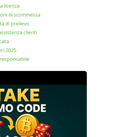
a licenza
ioni di scommessa
à di prelievo
ssistenza clienti
cata
ori 2025
 responsabile