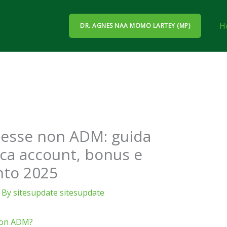
H
DR. AGNES NAA MOMO LARTEY (MP)
messe non ADM: guida
ica account, bonus e
nto 2025
 By
sitesupdate sitesupdate
non ADM?