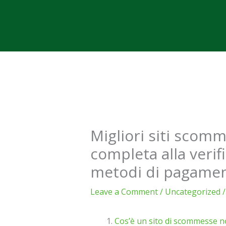
Skip
to
content
Migliori siti scom
completa alla verif
metodi di pagame
Leave a Comment
/
Uncategorized
/
Cos’è un sito di scommesse 