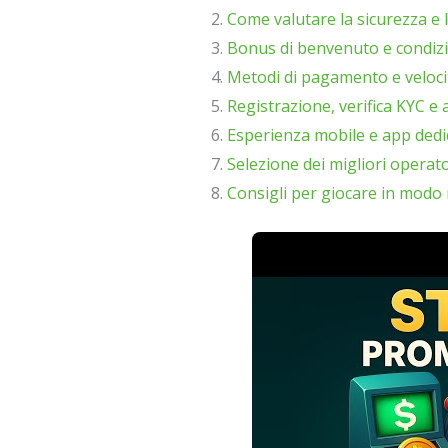
Come valutare la sicurezza e l
Bonus di benvenuto e condiz
Metodi di pagamento e velocit
Registrazione, verifica KYC e a
Esperienza mobile e app dedi
Selezione dei migliori operat
Consigli per giocare in modo