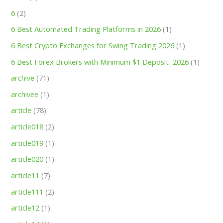
6
(2)
6 Best Automated Trading Platforms in 2026
(1)
6 Best Crypto Exchanges for Swing Trading 2026
(1)
6 Best Forex Brokers with Minimum $1 Deposit ️ 2026
(1)
archive
(71)
archivee
(1)
article
(78)
article018
(2)
article019
(1)
article020
(1)
article11
(7)
article111
(2)
article12
(1)