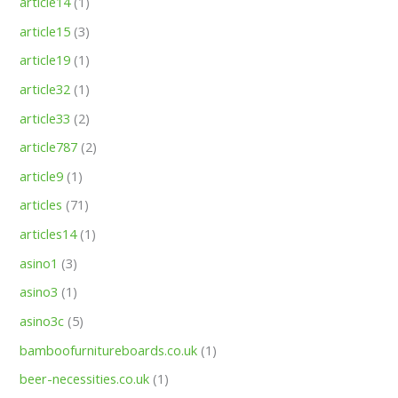
article14
(1)
article15
(3)
article19
(1)
article32
(1)
article33
(2)
article787
(2)
article9
(1)
articles
(71)
articles14
(1)
asino1
(3)
asino3
(1)
asino3c
(5)
bamboofurnitureboards.co.uk
(1)
beer-necessities.co.uk
(1)