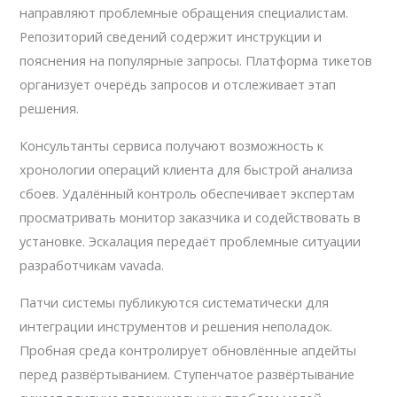
направляют проблемные обращения специалистам.
Репозиторий сведений содержит инструкции и
пояснения на популярные запросы. Платформа тикетов
организует очерёдь запросов и отслеживает этап
решения.
Консультанты сервиса получают возможность к
хронологии операций клиента для быстрой анализа
сбоев. Удалённый контроль обеспечивает экспертам
просматривать монитор заказчика и содействовать в
установке. Эскалация передаёт проблемные ситуации
разработчикам vavada.
Патчи системы публикуются систематически для
интеграции инструментов и решения неполадок.
Пробная среда контролирует обновлённые апдейты
перед развёртыванием. Ступенчатое развёртывание