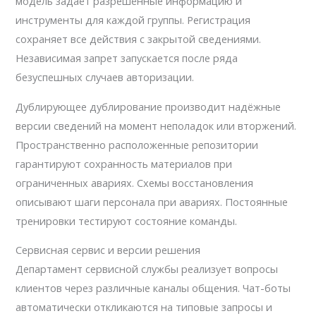
модель задаёт разрешённые информацию и
инструменты для каждой группы. Регистрация
сохраняет все действия с закрытой сведениями.
Независимая запрет запускается после ряда
безуспешных случаев авторизации.
Дублирующее дублирование производит надёжные
версии сведений на момент неполадок или вторжений.
Пространственно расположенные репозитории
гарантируют сохранность материалов при
ограниченных авариях. Схемы восстановления
описывают шаги персонала при авариях. Постоянные
тренировки тестируют состояние команды.
Сервисная сервис и версии решения
Департамент сервисной службы реализует вопросы
клиентов через различные каналы общения. Чат-боты
автоматически откликаются на типовые запросы и