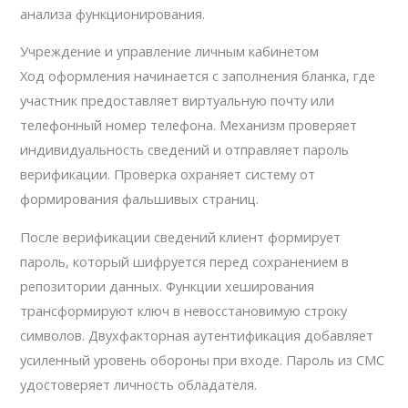
анализа функционирования.
Учреждение и управление личным кабинетом
Ход оформления начинается с заполнения бланка, где
участник предоставляет виртуальную почту или
телефонный номер телефона. Механизм проверяет
индивидуальность сведений и отправляет пароль
верификации. Проверка охраняет систему от
формирования фальшивых страниц.
После верификации сведений клиент формирует
пароль, который шифруется перед сохранением в
репозитории данных. Функции хеширования
трансформируют ключ в невосстановимую строку
символов. Двухфакторная аутентификация добавляет
усиленный уровень обороны при входе. Пароль из СМС
удостоверяет личность обладателя.