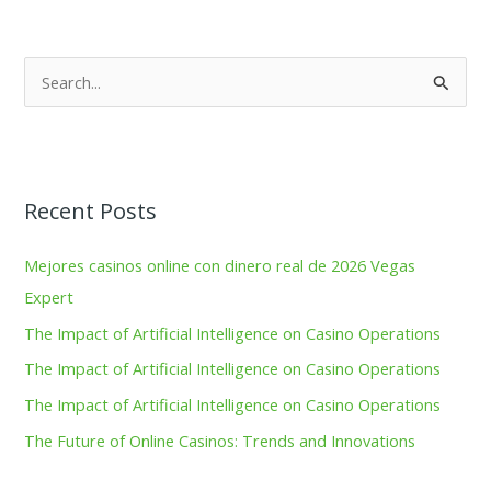
S
e
a
r
Recent Posts
c
h
Mejores casinos online con dinero real de 2026 Vegas
f
Expert
o
The Impact of Artificial Intelligence on Casino Operations
r
The Impact of Artificial Intelligence on Casino Operations
:
The Impact of Artificial Intelligence on Casino Operations
The Future of Online Casinos: Trends and Innovations