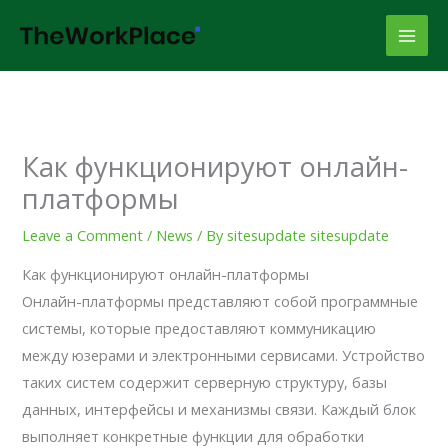
Skip
to
content
Как функционируют онлайн-
платформы
Leave a Comment
/
News
/ By
sitesupdate sitesupdate
Как функционируют онлайн-платформы
Онлайн-платформы представляют собой программные
системы, которые предоставляют коммуникацию
между юзерами и электронными сервисами. Устройство
таких систем содержит серверную структуру, базы
данных, интерфейсы и механизмы связи. Каждый блок
выполняет конкретные функции для обработки