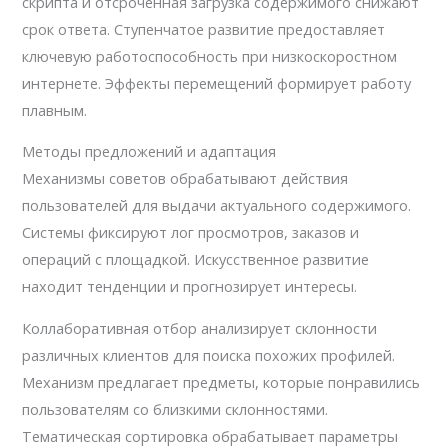
скрипта и отсроченная загрузка содержимого снижают
срок ответа. Ступенчатое развитие предоставляет
ключевую работоспособность при низкоскоростном
интернете. Эффекты перемещений формирует работу
плавным.
Методы предложений и адаптация
Механизмы советов обрабатывают действия
пользователей для выдачи актуального содержимого.
Системы фиксируют лог просмотров, заказов и
операций с площадкой. Искусственное развитие
находит тенденции и прогнозирует интересы.
Коллаборативная отбор анализирует склонности
различных клиентов для поиска похожих профилей.
Механизм предлагает предметы, которые понравились
пользователям со близкими склонностями.
Тематическая сортировка обрабатывает параметры