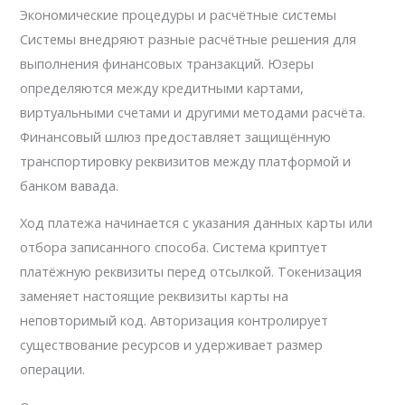
Экономические процедуры и расчётные системы
Системы внедряют разные расчётные решения для
выполнения финансовых транзакций. Юзеры
определяются между кредитными картами,
виртуальными счетами и другими методами расчёта.
Финансовый шлюз предоставляет защищённую
транспортировку реквизитов между платформой и
банком вавада.
Ход платежа начинается с указания данных карты или
отбора записанного способа. Система криптует
платёжную реквизиты перед отсылкой. Токенизация
заменяет настоящие реквизиты карты на
неповторимый код. Авторизация контролирует
существование ресурсов и удерживает размер
операции.