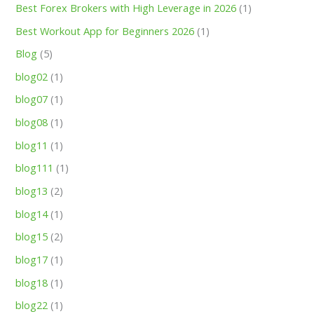
Best Forex Brokers with High Leverage in 2026
(1)
Best Workout App for Beginners 2026
(1)
Blog
(5)
blog02
(1)
blog07
(1)
blog08
(1)
blog11
(1)
blog111
(1)
blog13
(2)
blog14
(1)
blog15
(2)
blog17
(1)
blog18
(1)
blog22
(1)