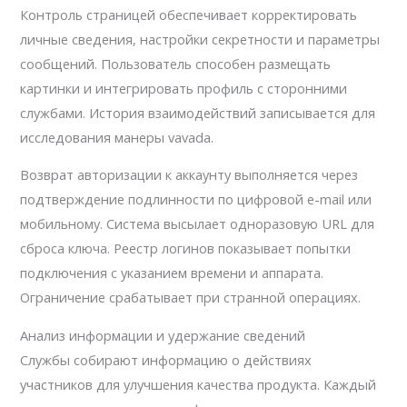
Контроль страницей обеспечивает корректировать
личные сведения, настройки секретности и параметры
сообщений. Пользователь способен размещать
картинки и интегрировать профиль с сторонними
службами. История взаимодействий записывается для
исследования манеры vavada.
Возврат авторизации к аккаунту выполняется через
подтверждение подлинности по цифровой e-mail или
мобильному. Система высылает одноразовую URL для
сброса ключа. Реестр логинов показывает попытки
подключения с указанием времени и аппарата.
Ограничение срабатывает при странной операциях.
Анализ информации и удержание сведений
Службы собирают информацию о действиях
участников для улучшения качества продукта. Каждый