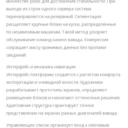
множестве узлах для достижения стабильности. При
выходе из строя одного сервера система
перенаправляется на резервный. Сегментация
расщепляет крупные блоки на куски, распределённые
по независимым машинам. Такой метод ускоряет
обслуживание команд казино вавада. Компрессия
сокращает массу хранимых данных без пропажи
сведений.
Интерфейс и механика навигации
Интерфейс платформы создаётся с расчётом комфорта
эксплуатации и очевидной ясности. Художники
разрабатывают прототипы экранов, определяют
размещение блоков и назначают оттеночные решения.
Адаптивная структура гарантирует точное
представление на экранах разных диагоналей вавада.
Управляющее список организует вход к ключевым