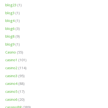
blog23
(1)
blog3
(1)
blog4
(1)
blog6
(3)
blog8
(9)
blog9
(1)
Casino
(55)
casino1
(101)
casino2
(114)
casino3
(95)
casino4
(88)
casino5
(17)
casino6
(20)
cassinoBR
(389)