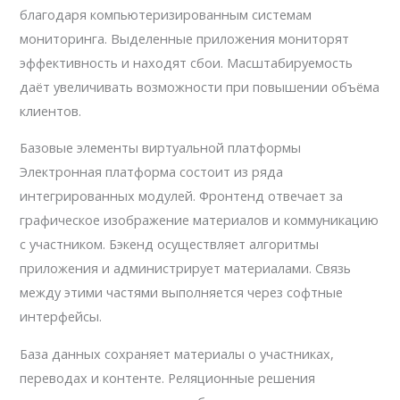
благодаря компьютеризированным системам
мониторинга. Выделенные приложения мониторят
эффективность и находят сбои. Масштабируемость
даёт увеличивать возможности при повышении объёма
клиентов.
Базовые элементы виртуальной платформы
Электронная платформа состоит из ряда
интегрированных модулей. Фронтенд отвечает за
графическое изображение материалов и коммуникацию
с участником. Бэкенд осуществляет алгоритмы
приложения и администрирует материалами. Связь
между этими частями выполняется через софтные
интерфейсы.
База данных сохраняет материалы о участниках,
переводах и контенте. Реляционные решения