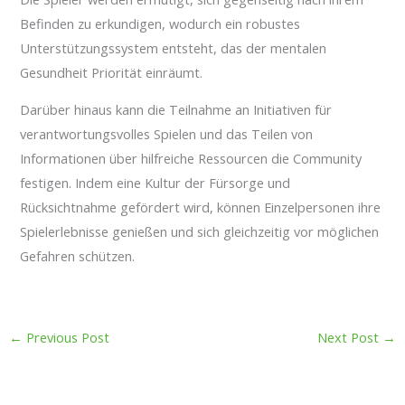
Befinden zu erkundigen, wodurch ein robustes
Unterstützungssystem entsteht, das der mentalen
Gesundheit Priorität einräumt.
Darüber hinaus kann die Teilnahme an Initiativen für
verantwortungsvolles Spielen und das Teilen von
Informationen über hilfreiche Ressourcen die Community
festigen. Indem eine Kultur der Fürsorge und
Rücksichtnahme gefördert wird, können Einzelpersonen ihre
Spielerlebnisse genießen und sich gleichzeitig vor möglichen
Gefahren schützen.
←
Previous Post
Next Post
→