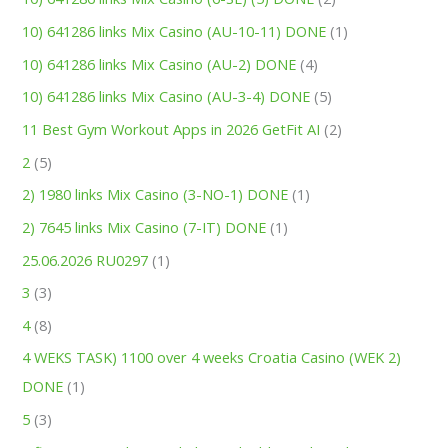
10) 641286 links Mix Casino (AU-10-11) DONE
(1)
10) 641286 links Mix Casino (AU-2) DONE
(4)
10) 641286 links Mix Casino (AU-3-4) DONE
(5)
11 Best Gym Workout Apps in 2026 GetFit AI
(2)
2
(5)
2) 1980 links Mix Casino (3-NO-1) DONE
(1)
2) 7645 links Mix Casino (7-IT) DONE
(1)
25.06.2026 RU0297
(1)
3
(3)
4
(8)
4 WEKS TASK) 1100 over 4 weeks Croatia Casino (WEK 2)
DONE
(1)
5
(3)