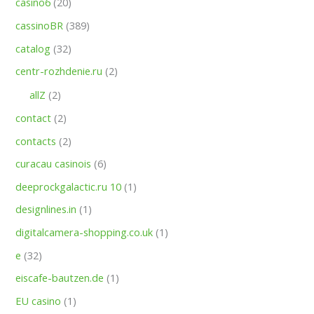
casino6
(20)
cassinoBR
(389)
catalog
(32)
centr-rozhdenie.ru
(2)
allZ
(2)
contact
(2)
contacts
(2)
curacau casinois
(6)
deeprockgalactic.ru 10
(1)
designlines.in
(1)
digitalcamera-shopping.co.uk
(1)
e
(32)
eiscafe-bautzen.de
(1)
EU casino
(1)