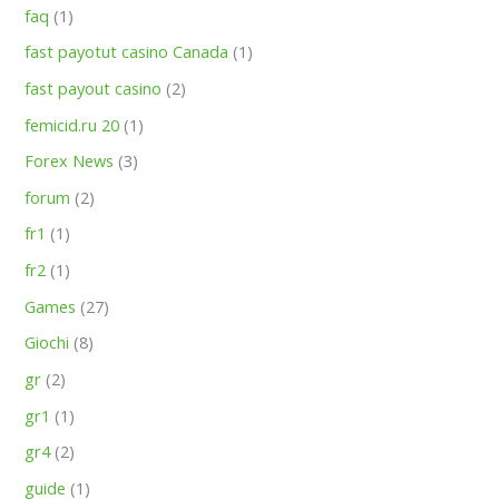
faq
(1)
fast payotut casino Canada
(1)
fast payout casino
(2)
femicid.ru 20
(1)
Forex News
(3)
forum
(2)
fr1
(1)
fr2
(1)
Games
(27)
Giochi
(8)
gr
(2)
gr1
(1)
gr4
(2)
guide
(1)