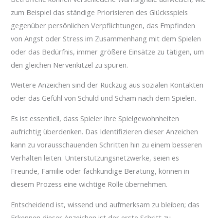
zum Beispiel das ständige Priorisieren des Glücksspiels
gegenüber persönlichen Verpflichtungen, das Empfinden
von Angst oder Stress im Zusammenhang mit dem Spielen
oder das Bedürfnis, immer größere Einsätze zu tätigen, um
den gleichen Nervenkitzel zu spüren.
Weitere Anzeichen sind der Rückzug aus sozialen Kontakten
oder das Gefühl von Schuld und Scham nach dem Spielen.
Es ist essentiell, dass Spieler ihre Spielgewohnheiten
aufrichtig überdenken. Das Identifizieren dieser Anzeichen
kann zu vorausschauenden Schritten hin zu einem besseren
Verhalten leiten. Unterstützungsnetzwerke, seien es
Freunde, Familie oder fachkundige Beratung, können in
diesem Prozess eine wichtige Rolle übernehmen.
Entscheidend ist, wissend und aufmerksam zu bleiben; das
Erkennen dieser Anzeichen ist der erste Schritt zu