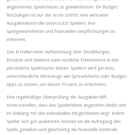
angenehmes Spielerlebnis zu gewährleisten. Ein Budget
festzulegen ist nur der erste Schritt; eine wirksame
Ausgabenkontrolle unterstützt Spielern, ihre
Spielgewohnheiten und finanziellen Verpflichtungen zu
erkennen.
Das Erstellen einer Aufzeichnung über Einzahlungen,
Einsätze und Gewinne kann nützliche Erkenntnisse in das
persönliche Spielmuster bieten. Spielern wird geraten,
unterschiedliche Werkzeuge wie Spreadsheets oder Budget-
Apps zu nutzen, um diesen Prozess zu erleichtern.
Eine regelmäßige Überprüfung der Ausgaben hilft
sicherzustellen, dass das Spielerlebnis angenehm bleibt und
im Einklang mit den individuellen Möglichkeiten liegt. Indem
Spieler sich gut auskennen, können sie die Aufregung des
Spiels genießen und gleichzeitig die finanzielle Kontrolle