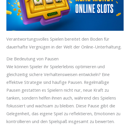
Verantwortungsvolles Spielen bereitet den Boden für
dauerhafte Vergnügen in der Welt der Online-Unterhaltung.
Die Bedeutung von Pausen
Wie können Spieler ihr Spielerlebnis optimieren und
gleichzeitig sichere Verhaltensweisen entwickeln? Eine
effektive Strategie sind häufige Pausen. Regelmäßige
Pausen gestatten es Spielern nicht nur, neue Kraft zu
tanken, sondern helfen ihnen auch, während des Spielens
fokussiert und wachsam zu bleiben. Diese Pause gibt die
Gelegenheit, das eigene Spiel zu reflektieren, Emotionen zu
kontrollieren und den Spielspaß insgesamt zu bewerten.