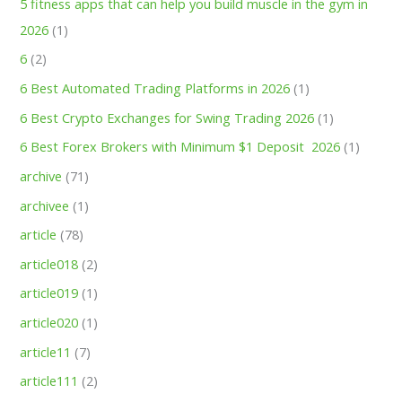
5 fitness apps that can help you build muscle in the gym in
2026
(1)
6
(2)
6 Best Automated Trading Platforms in 2026
(1)
6 Best Crypto Exchanges for Swing Trading 2026
(1)
6 Best Forex Brokers with Minimum $1 Deposit ️ 2026
(1)
archive
(71)
archivee
(1)
article
(78)
article018
(2)
article019
(1)
article020
(1)
article11
(7)
article111
(2)