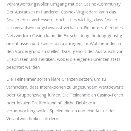
Verantwortungsvoller Umgang mit der Casino-Community
Der Austausch mit anderen Casino-Mitgliedern kann das
Spielerlebnis verbessern, doch ist es wichtig, dass Spieler
sich verantwortungsbewusst verhalten. Ein unterstützendes
Netzwerk im Casino kann die Entscheidungsfindung günstig
beeinflussen und Spieler dazu anregen, ihr Wohlbefinden in
den Vordergrund zu stellen. Dazu gehört der Austausch von
Erlebnissen und Taktiken, wobei die eigenen Grenzen stets
beachtet werden.
Die Teilnehmer sollten klare Grenzen setzen, um zu
verhindern, dass Interaktionen zu ungesundem Wettbewerb
oder Gruppenzwang führen. Die Teilnahme an Casino-Foren
oder lokalen Treffen kann nützliche Einblicke in
verantwortungsvolles Spielen bieten und eine Kultur der
Verantwortlichkeit fördern.
Die Spieler werden ermutigt, sich gegenseitig nach ihrem