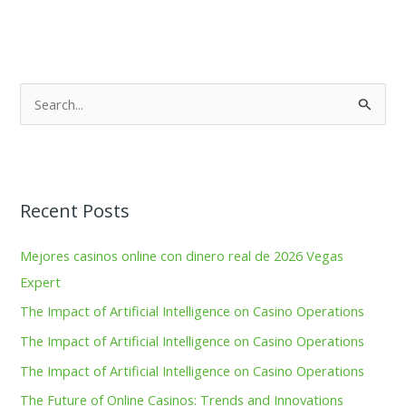
S
e
a
r
Recent Posts
c
h
Mejores casinos online con dinero real de 2026 Vegas
f
Expert
o
The Impact of Artificial Intelligence on Casino Operations
r
The Impact of Artificial Intelligence on Casino Operations
:
The Impact of Artificial Intelligence on Casino Operations
The Future of Online Casinos: Trends and Innovations