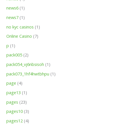
news6
(1)
news7
(1)
no kyc casinos
(1)
Online Casino
(7)
p
(1)
pack005
(2)
pack054_vj6nbsisoh
(1)
pack073_1hf4hwtbhpu
(1)
page
(4)
page13
(1)
pages
(23)
pages10
(3)
pages12
(4)