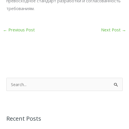
превосходное стандарт разработки и согласованность
требованиям.
←
Previous Post
Next Post
→
S
e
a
r
Recent Posts
c
h