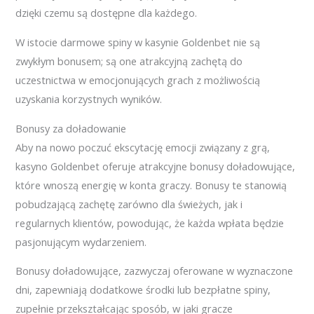
dzięki czemu są dostępne dla każdego.
W istocie darmowe spiny w kasynie Goldenbet nie są
zwykłym bonusem; są one atrakcyjną zachętą do
uczestnictwa w emocjonujących grach z możliwością
uzyskania korzystnych wyników.
Bonusy za doładowanie
Aby na nowo poczuć ekscytację emocji związany z grą,
kasyno Goldenbet oferuje atrakcyjne bonusy doładowujące,
które wnoszą energię w konta graczy. Bonusy te stanowią
pobudzającą zachętę zarówno dla świeżych, jak i
regularnych klientów, powodując, że każda wpłata będzie
pasjonującym wydarzeniem.
Bonusy doładowujące, zazwyczaj oferowane w wyznaczone
dni, zapewniają dodatkowe środki lub bezpłatne spiny,
zupełnie przekształcając sposób, w jaki gracze