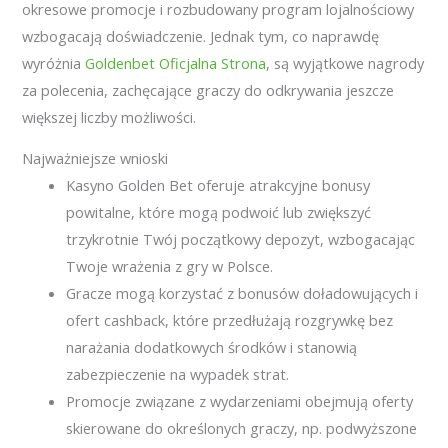
okresowe promocje i rozbudowany program lojalnościowy
wzbogacają doświadczenie. Jednak tym, co naprawdę
wyróżnia
Goldenbet Oficjalna Strona
, są wyjątkowe nagrody
za polecenia, zachęcające graczy do odkrywania jeszcze
większej liczby możliwości.
Najważniejsze wnioski
Kasyno Golden Bet oferuje atrakcyjne bonusy
powitalne, które mogą podwoić lub zwiększyć
trzykrotnie Twój początkowy depozyt, wzbogacając
Twoje wrażenia z gry w Polsce.
Gracze mogą korzystać z bonusów doładowujących i
ofert cashback, które przedłużają rozgrywkę bez
narażania dodatkowych środków i stanowią
zabezpieczenie na wypadek strat.
Promocje związane z wydarzeniami obejmują oferty
skierowane do określonych graczy, np. podwyższone