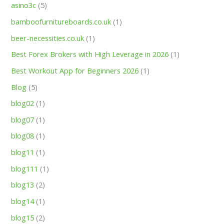
asino3c
(5)
bamboofurnitureboards.co.uk
(1)
beer-necessities.co.uk
(1)
Best Forex Brokers with High Leverage in 2026
(1)
Best Workout App for Beginners 2026
(1)
Blog
(5)
blog02
(1)
blog07
(1)
blog08
(1)
blog11
(1)
blog111
(1)
blog13
(2)
blog14
(1)
blog15
(2)