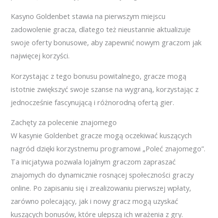
Kasyno Goldenbet stawia na pierwszym miejscu
zadowolenie gracza, dlatego też nieustannie aktualizuje
swoje oferty bonusowe, aby zapewnić nowym graczom jak
najwięcej korzyści.
Korzystając z tego bonusu powitalnego, gracze mogą
istotnie zwiększyć swoje szanse na wygraną, korzystając z
jednocześnie fascynującą i różnorodną ofertą gier.
Zachęty za polecenie znajomego
W kasynie Goldenbet gracze mogą oczekiwać kuszących
nagród dzięki korzystnemu programowi „Poleć znajomego”.
Ta inicjatywa pozwala lojalnym graczom zapraszać
znajomych do dynamicznie rosnącej społeczności graczy
online. Po zapisaniu się i zrealizowaniu pierwszej wpłaty,
zarówno polecający, jak i nowy gracz mogą uzyskać
kuszących bonusów, które ulepszą ich wrażenia z gry.