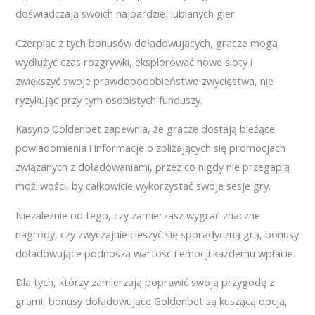
doświadczają swoich najbardziej lubianych gier.
Czerpiąc z tych bonusów doładowujących, gracze mogą
wydłużyć czas rozgrywki, eksplorować nowe sloty i
zwiększyć swoje prawdopodobieństwo zwycięstwa, nie
ryzykując przy tym osobistych funduszy.
Kasyno Goldenbet zapewnia, że gracze dostają bieżące
powiadomienia i informacje o zbliżających się promocjach
związanych z doładowaniami, przez co nigdy nie przegapią
możliwości, by całkowicie wykorzystać swoje sesje gry.
Niezależnie od tego, czy zamierzasz wygrać znaczne
nagrody, czy zwyczajnie cieszyć się sporadyczną grą, bonusy
doładowujące podnoszą wartość i emocji każdemu wpłacie.
Dla tych, którzy zamierzają poprawić swoją przygodę z
grami, bonusy doładowujące Goldenbet są kuszącą opcją,