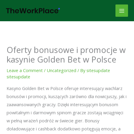
Skip
to
content
Oferty bonusowe i promocje w
kasynie Golden Bet w Polsce
Leave a Comment
/
Uncategorized
/ By
sitesupdate
sitesupdate
Kasyno Golden Bet w Polsce oferuje interesujący wachlarz
bonusów i promocji, kuszących zarówno dla nowicjuszy, jak i
zaawansowanych graczy. Dzięki interesującym bonusom
powitalnym i darmowym spinom gracze zostają wciągnięci
w pełną wrażeń podróż w świecie gier. Bonusy
doładowujące i cashback dodatkowo potęgują emocje, a