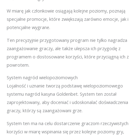
W miarę jak członkowie osiągają kolejne poziomy, poznają
specjalne promocje, które zwiększają zarówno emocje, jak i
potencjalne wygrane.
Ten precyzyjnie przygotowany program nie tylko nagradza
zaangażowanie graczy, ale także ulepsza ich przygodę z
programem o dostosowane korzyści, które przyciągną ich z
powrotem.
System nagród wielopoziomowych
Lojalność i uznanie tworzą podstawę wielopoziomowego
systemu nagród kasyna Goldenbet. System ten został
zaprojektowany, aby doceniać i udoskonalać doświadczenia
graczy, którzy są zaangażowani grze.
System ten ma na celu dostarczenie graczom rzeczywistych
korzyści w miarę wspinania się przez kolejne poziomy gry,