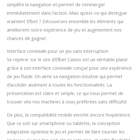
simplifie la navigation et permet de s’immerger
immédiatement dans l’action. Mais qu’est-ce qui distingue
vraiment Efbet ? Découvrons ensemble les éléments qui
améliorent notre expérience de jeu et augmentent nos
chances de gagner.
Interface conviviale pour un jeu sans interruption
Se repérer sur le site d’Efbet Casino est un véritable plaisir
grâce à son interface conviviale conçue pour une expérience
de jeu fluide. On aime sa navigation intuitive qui permet
d’accéder aisément à toutes les fonctionnalités. La
présentation est claire et simple, ce qui nous permet de
trouver vite nos machines à sous préférées sans difficulté.
De plus, la compatibilité mobile enrichit encore l’expérience.
Que ce soit sur smartphone ou tablette, la conception
adaptative optimise le jeu et permet de faire tourner les