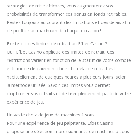
stratégies de mise efficaces, vous augmenterez vos
probabilités de transformer ces bonus en fonds retirables.
Restez toujours au courant des limitations et des délais afin
de profiter au maximum de chaque occasion !
Existe-t-il des limites de retrait au Efbet Casino ?
Oui, Efbet Casino applique des limites de retrait. Ces
restrictions varient en fonction de le statut de votre compte
et le mode de paiement choisi. Le délai de retrait est
habituellement de quelques heures à plusieurs jours, selon
la méthode utilisée. Savoir ces limites vous permet
d’optimiser vos retraits et de tirer pleinement parti de votre
expérience de jeu.
Un vaste choix de jeux de machines à sous
Pour une expérience de jeu palpitante, Efbet Casino
propose une sélection impressionnante de machines à sous