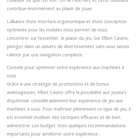
rouleaux où que l’on soit. On ne rate rien, et cette flexibilité
contribue énormément au plaisir de jouer.
L’alliance d’une interface ergonomique et d’une conception
optimisée pour les mobiles nous permet de nous
concentrer sur l’essentiel : le plaisir du jeu. Sur Efbet Casino,
plongez dans un univers de divertissement sans vous laisser
ralentir par une navigation complexe.
Conseils pour optimiser votre expérience aux machines à
sous
Grâce à une stratégie de promotions et de bonus
avantageuses, Efbet Casino offre la possibilité aux joueurs
d’optimiser considérablement leur expérience de jeu aux
machines à sous. Pour maîtriser pleinement ce type de jeu, il
est essentiel d’utiliser des tactiques efficaces et de bien
administrer son budget. Voici quelques recommandations
importants pour améliorer votre expérience :