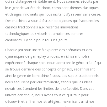
qui se distinguée véritablement. Nous sommes séduits par
leur grande variété de choix, combinant thèmes classiques
et designs innovants qui nous incitent d’y revenir sans cesse.
Des machines à sous à fruits nostalgiques qui évoquent les
casinos traditionnels aux récentes innovations
technologiques aux visuels et ambiances sonores
captivants, il y en a pour tous les goûts.
Chaque jeu nous incite à explorer des scénarios et des
dynamiques de gameplay uniques, enrichissant notre
expérience à chaque spin. Nous admirons le génie créatif qui
se trouve derrière des concepts originaux, redéfinissant
ainsi le genre de la machine à sous. Les sujets traditionnels
nous séduisent par leur familiarité, tandis que les idées
novatrices étendent les limites de la créativité. Dans cet
univers éclectique, nous avons tout ce qu’il faut pour
découvrir et affiner nos stratégies, maximisant ainsi nos