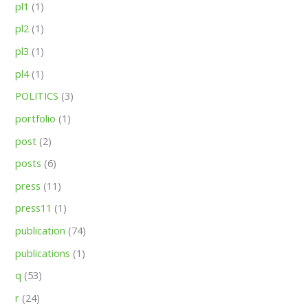
pl1
(1)
pl2
(1)
pl3
(1)
pl4
(1)
POLITICS
(3)
portfolio
(1)
post
(2)
posts
(6)
press
(11)
press11
(1)
publication
(74)
publications
(1)
q
(53)
r
(24)