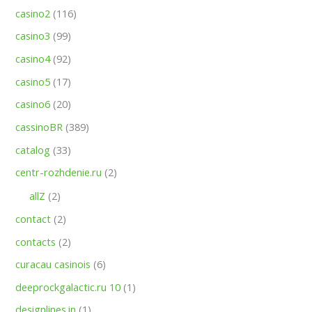
casino2
(116)
casino3
(99)
casino4
(92)
casino5
(17)
casino6
(20)
cassinoBR
(389)
catalog
(33)
centr-rozhdenie.ru
(2)
allZ
(2)
contact
(2)
contacts
(2)
curacau casinois
(6)
deeprockgalactic.ru 10
(1)
designlines.in
(1)