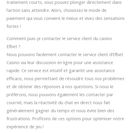
traitement courts, vous pouvez plonger directement dans
l’action sans attendre. Alors, choisissez le mode de
paiement qui vous convient le mieux et vivez des sensations
fortes !
Comment puis-je contacter le service client du casino
Efbet ?
Nous pouvons facilement contacter le service client d’Efbet
Casino via leur discussion en ligne pour une assistance
rapide. Ce service est intuitif et garantit une assistance
efficace, nous permettant de résoudre tous nos problèmes
et de obtenir des réponses à nos questions. Si nous le
préférons, nous pouvons également les contacter par
courriel, mais la réactivité du chat en direct nous fait
généralement gagner du temps et nous évite bien des
frustrations. Profitons de ces options pour optimiser notre
expérience de jeu !