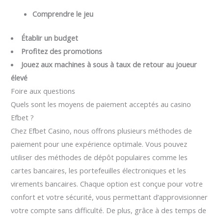
Comprendre le jeu
Établir un budget
Profitez des promotions
Jouez aux machines à sous à taux de retour au joueur
élevé
Foire aux questions
Quels sont les moyens de paiement acceptés au casino
Efbet ?
Chez Efbet Casino, nous offrons plusieurs méthodes de
paiement pour une expérience optimale. Vous pouvez
utiliser des méthodes de dépôt populaires comme les
cartes bancaires, les portefeuilles électroniques et les
virements bancaires. Chaque option est conçue pour votre
confort et votre sécurité, vous permettant d’approvisionner
votre compte sans difficulté. De plus, grâce à des temps de