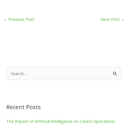
←
Previous Post
Next Post
→
S
e
a
r
Recent Posts
c
h
The Impact of Artificial Intelligence on Casino Operations
f