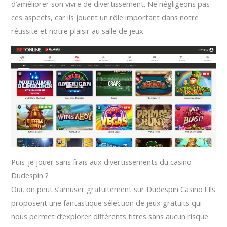
d’améliorer son vivre de divertissement. Ne négligeons pas
ces aspects, car ils jouent un rôle important dans notre
réussite et notre plaisir au salle de jeux.
Puis-je jouer sans frais aux divertissements du casino
Dudespin ?
Oui, on peut s’amuser gratuitement sur Dudespin Casino ! Ils
proposent une fantastique sélection de jeux gratuits qui
nous permet d’explorer différents titres sans aucun risque.