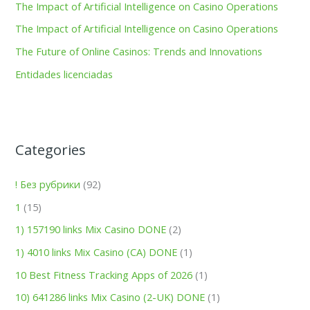
The Impact of Artificial Intelligence on Casino Operations
o
The Impact of Artificial Intelligence on Casino Operations
r
:
The Future of Online Casinos: Trends and Innovations
Entidades licenciadas
Categories
! Без рубрики
(92)
1
(15)
1) 157190 links Mix Casino DONE
(2)
1) 4010 links Mix Casino (CA) DONE
(1)
10 Best Fitness Tracking Apps of 2026
(1)
10) 641286 links Mix Casino (2-UK) DONE
(1)