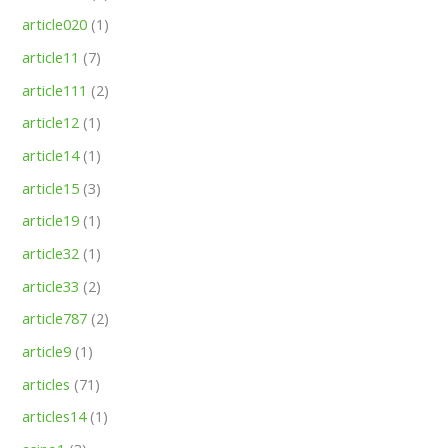
article020
(1)
article11
(7)
article111
(2)
article12
(1)
article14
(1)
article15
(3)
article19
(1)
article32
(1)
article33
(2)
article787
(2)
article9
(1)
articles
(71)
articles14
(1)