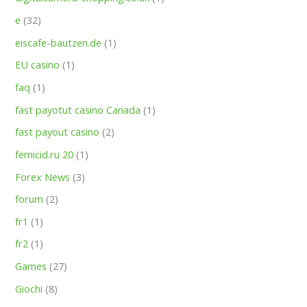
e
(32)
eiscafe-bautzen.de
(1)
EU casino
(1)
faq
(1)
fast payotut casino Canada
(1)
fast payout casino
(2)
femicid.ru 20
(1)
Forex News
(3)
forum
(2)
fr1
(1)
fr2
(1)
Games
(27)
Giochi
(8)