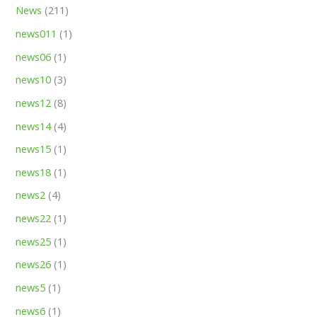
News
(211)
news011
(1)
news06
(1)
news10
(3)
news12
(8)
news14
(4)
news15
(1)
news18
(1)
news2
(4)
news22
(1)
news25
(1)
news26
(1)
news5
(1)
news6
(1)