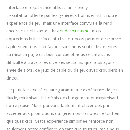
Interface et expérience utilisateur-friendly
L’excitation offerte par les généreux bonus enrichit notre
expérience de jeu, mais une interface conviviale la rend
encore plus plaisante. Chez
dudespincasino
, nous
apprécions la interface intuitive qui nous permet de trouver
rapidement nos jeux favoris sans nous sentir désorientés.
La mise en page est bien conçue et nous oriente sans
difficulté à travers les diverses sections, que nous ayons
envie de slots, de jeux de table ou de jeux avec croupiers en
direct.
De plus, la rapidité du site garantit une expérience de jeu
fluide, minimisant les délais de chargement et maximisant
notre plaisir. Nous pouvons facilement placer des paris,
accéder aux promotions ou gérer nos comptes, le tout en
quelques clics. Cette expérience simplifiée renforce non
seulement notre confiance en tant que joueurs, mais nous