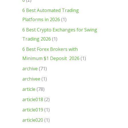
6
(2)
6 Best Automated Trading
Platforms in 2026
(1)
6 Best Crypto Exchanges for Swing
Trading 2026
(1)
6 Best Forex Brokers with
Minimum $1 Deposit ️ 2026
(1)
archive
(71)
archivee
(1)
article
(78)
article018
(2)
article019
(1)
article020
(1)