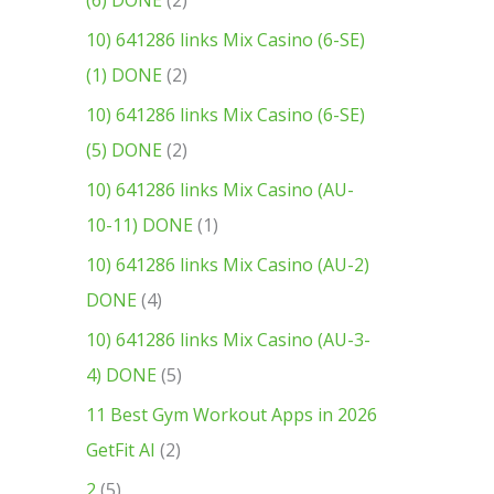
(6) DONE
(2)
10) 641286 links Mix Casino (6-SE)
(1) DONE
(2)
10) 641286 links Mix Casino (6-SE)
(5) DONE
(2)
10) 641286 links Mix Casino (AU-
10-11) DONE
(1)
10) 641286 links Mix Casino (AU-2)
DONE
(4)
10) 641286 links Mix Casino (AU-3-
4) DONE
(5)
11 Best Gym Workout Apps in 2026
GetFit AI
(2)
2
(5)