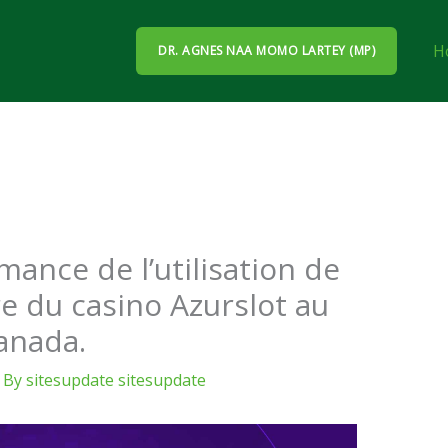
H
DR. AGNES NAA MOMO LARTEY (MP)
rmance de l’utilisation de
e du casino Azurslot au
Canada.
 By
sitesupdate sitesupdate