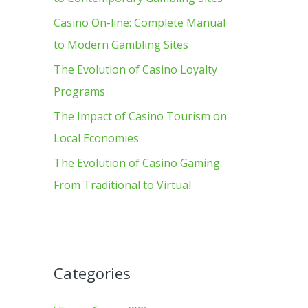
o
Casino On-line: Complete Manual
r
to Modern Gambling Sites
:
The Evolution of Casino Loyalty
Programs
The Impact of Casino Tourism on
Local Economies
The Evolution of Casino Gaming:
From Traditional to Virtual
Categories