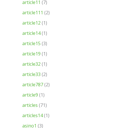
article11
(7)
article111
(2)
article12
(1)
article14
(1)
article15
(3)
article19
(1)
article32
(1)
article33
(2)
article787
(2)
article9
(1)
articles
(71)
articles14
(1)
asino1
(3)