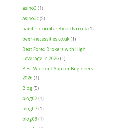
asino3
(1)
asino3c
(5)
bamboofurnitureboards.co.uk
(1)
beer-necessities.co.uk
(1)
Best Forex Brokers with High
Leverage in 2026
(1)
Best Workout App for Beginners
2026
(1)
Blog
(5)
blog02
(1)
blog07
(1)
blog08
(1)