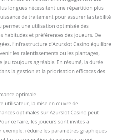
plus longues nécessitent une répartition plus
uissance de traitement pour assurer la stabilité
permet une utilisation optimisée des
s habitudes et préférences des joueurs. De
ées, l’infrastructure d’Azurslot Casino équilibre
venir les ralentissements ou les plantages,
e jeu toujours agréable. En résumé, la durée
ans la gestion et la priorisation efficaces des
mance optimale
e utilisateur, la mise en œuvre de
nces optimales sur Azurslot Casino peut
our ce faire, les joueurs sont invités à
ar exemple, réduire les paramètres graphiques
nt la consommation de mémoire, ce qui