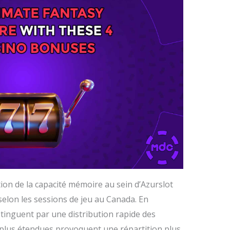
ation de la capacité mémoire au sein d’Azurslot
selon les sessions de jeu au Canada. En
istinguent par une distribution rapide des
 plus étendues provoquent une répartition plus