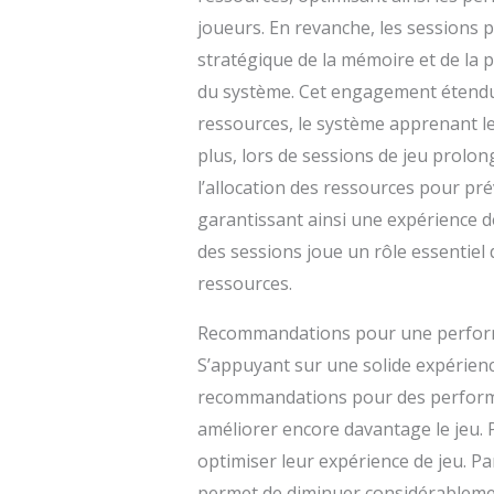
joueurs. En revanche, les sessions 
stratégique de la mémoire et de la p
du système. Cet engagement étendu 
ressources, le système apprenant le
plus, lors de sessions de jeu prolong
l’allocation des ressources pour pré
garantissant ainsi une expérience d
des sessions joue un rôle essentiel d
ressources.
Recommandations pour une perfor
S’appuyant sur une solide expérienc
recommandations pour des performa
améliorer encore davantage le jeu. P
optimiser leur expérience de jeu. P
permet de diminuer considérableme