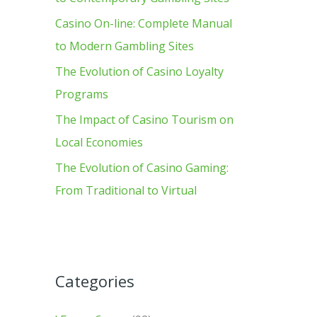
o
Casino On-line: Complete Manual
r
to Modern Gambling Sites
:
The Evolution of Casino Loyalty
Programs
The Impact of Casino Tourism on
Local Economies
The Evolution of Casino Gaming:
From Traditional to Virtual
Categories