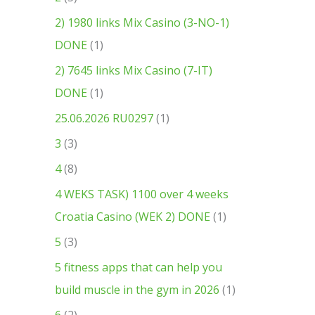
2) 1980 links Mix Casino (3-NO-1)
DONE
(1)
2) 7645 links Mix Casino (7-IT)
DONE
(1)
25.06.2026 RU0297
(1)
3
(3)
4
(8)
4 WEKS TASK) 1100 over 4 weeks
Croatia Casino (WEK 2) DONE
(1)
5
(3)
5 fitness apps that can help you
build muscle in the gym in 2026
(1)