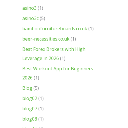
asino3
(1)
asino3c
(5)
bamboofurnitureboards.co.uk
(1)
beer-necessities.co.uk
(1)
Best Forex Brokers with High
Leverage in 2026
(1)
Best Workout App for Beginners
2026
(1)
Blog
(5)
blog02
(1)
blog07
(1)
blog08
(1)