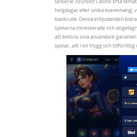
lanserar Azurslot Casino ofta tem
helgdagar eller unika evenemang, vi
bankrulle. Dessa erbjudanden bidrar t
spelarna intresserade och angeläg
att belöna sina användare garantera
spelar, allt i en trygg och tillförlitlig 