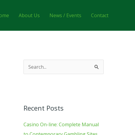
ome
About Us
News / Events
Contact
S
e
a
r
c
Recent Posts
h
Casino On-line: Complete Manual
f
to Contemporary Gambling Sites