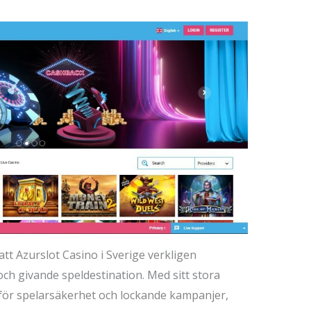
t Azurslot Casino i Sverige verkligen
och givande speldestination. Med sitt stora
ör spelarsäkerhet och lockande kampanjer,