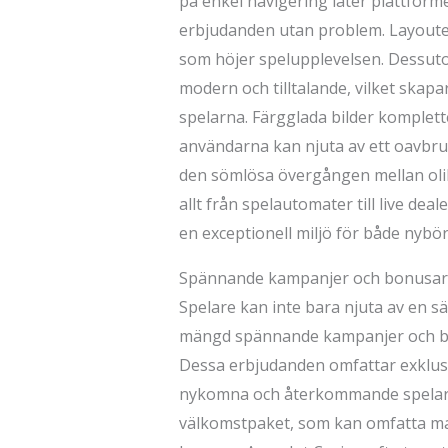
på enkel navigering låter plattform
erbjudanden utan problem. Layoute
som höjer spelupplevelsen. Dessut
modern och tilltalande, vilket ska
spelarna. Färgglada bilder komplett
användarna kan njuta av ett oavbru
den sömlösa övergången mellan olika
allt från spelautomater till live de
en exceptionell miljö för både nybör
Spännande kampanjer och bonusar
Spelare kan inte bara njuta av en s
mängd spännande kampanjer och bo
Dessa erbjudanden omfattar exklus
nykomna och återkommande spelare.
välkomstpaket, som kan omfatta m