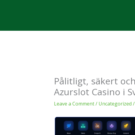
Skip
to
content
Pålitligt, säkert o
Azurslot Casino i S
Leave a Comment
/
Uncategorized
/