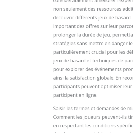
considérablement améliorer l’expérie
non seulement des ressources additi
découvrir différents jeux de hasard.
important des offres sur leur parco
prolonger la durée de jeu, permetta
stratégies sans mettre en danger le
particulièrement crucial pour les dé
jeux de hasard et techniques de pari
pour explorer des événements prom
ainsi la satisfaction globale. En reco
participants peuvent optimiser leur s
participent en ligne.
Saisir les termes et demandes de mi
Comment les joueurs peuvent-ils tir
en respectant les conditions spécifi