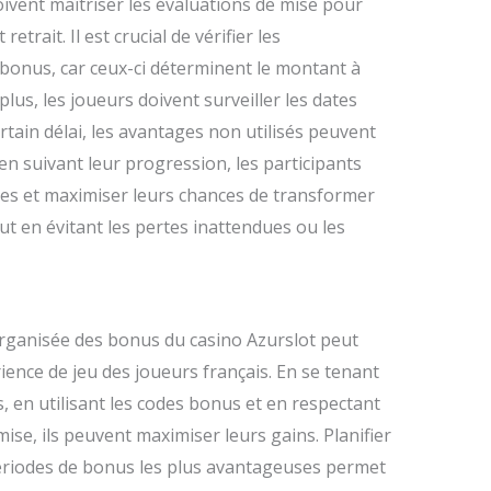
oivent maîtriser les évaluations de mise pour
etrait. Il est crucial de vérifier les
bonus, car ceux-ci déterminent le montant à
lus, les joueurs doivent surveiller les dates
rtain délai, les avantages non utilisés peuvent
en suivant leur progression, les participants
les et maximiser leurs chances de transformer
ut en évitant les pertes inattendues ou les
rganisée des bonus du casino Azurslot peut
ence de jeu des joueurs français. En se tenant
, en utilisant les codes bonus et en respectant
se, ils peuvent maximiser leurs gains. Planifier
périodes de bonus les plus avantageuses permet