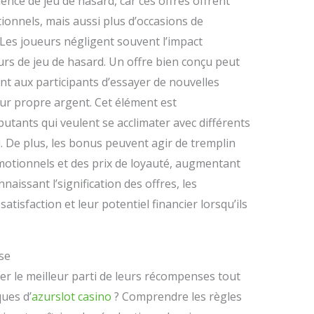
nce de jeu de hasard, car ces offres offrent
onnels, mais aussi plus d’occasions de
 Les joueurs négligent souvent l’impact
urs de jeu de hasard. Un offre bien conçu peut
nt aux participants d’essayer de nouvelles
ur propre argent. Cet élément est
butants qui veulent se acclimater avec différents
. De plus, les bonus peuvent agir de tremplin
otionnels et des prix de loyauté, augmentant
nnaissant l’signification des offres, les
atisfaction et leur potentiel financier lorsqu’ils
se
er le meilleur parti de leurs récompenses tout
ques d’
azurslot casino
? Comprendre les règles