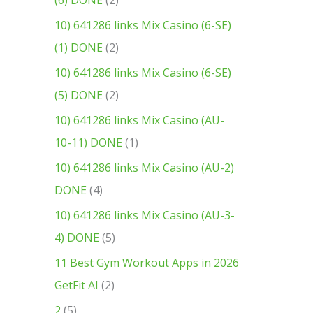
(6) DONE
(2)
10) 641286 links Mix Casino (6-SE)
(1) DONE
(2)
10) 641286 links Mix Casino (6-SE)
(5) DONE
(2)
10) 641286 links Mix Casino (AU-
10-11) DONE
(1)
10) 641286 links Mix Casino (AU-2)
DONE
(4)
10) 641286 links Mix Casino (AU-3-
4) DONE
(5)
11 Best Gym Workout Apps in 2026
GetFit AI
(2)
2
(5)