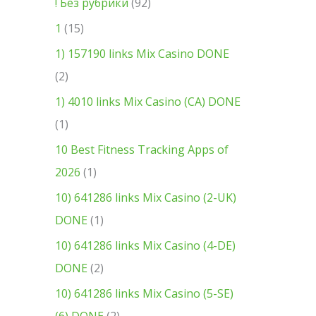
! Без рубрики
(92)
1
(15)
1) 157190 links Mix Casino DONE
(2)
1) 4010 links Mix Casino (CA) DONE
(1)
10 Best Fitness Tracking Apps of
2026
(1)
10) 641286 links Mix Casino (2-UK)
DONE
(1)
10) 641286 links Mix Casino (4-DE)
DONE
(2)
10) 641286 links Mix Casino (5-SE)