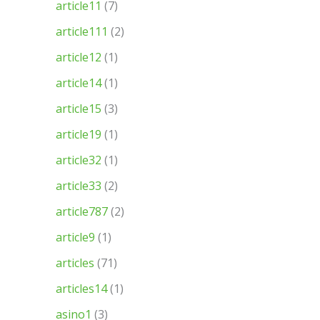
article11
(7)
article111
(2)
article12
(1)
article14
(1)
article15
(3)
article19
(1)
article32
(1)
article33
(2)
article787
(2)
article9
(1)
articles
(71)
articles14
(1)
asino1
(3)