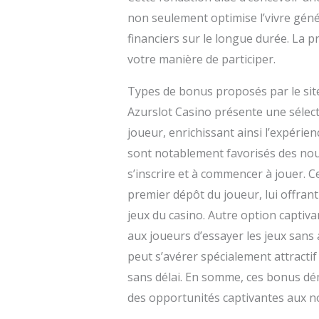
non seulement optimise l’vivre géné
financiers sur le longue durée. La 
votre manière de participer.
Types de bonus proposés par le site
Azurslot Casino présente une sélec
joueur, enrichissant ainsi l’expérie
sont notablement favorisés des nou
s’inscrire et à commencer à jouer.
premier dépôt du joueur, lui offrant
jeux du casino. Autre option captiva
aux joueurs d’essayer les jeux san
peut s’avérer spécialement attracti
sans délai. En somme, ces bonus dé
des opportunités captivantes aux n