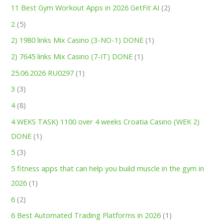
11 Best Gym Workout Apps in 2026 GetFit AI
(2)
2
(5)
2) 1980 links Mix Casino (3-NO-1) DONE
(1)
2) 7645 links Mix Casino (7-IT) DONE
(1)
25.06.2026 RU0297
(1)
3
(3)
4
(8)
4 WEKS TASK) 1100 over 4 weeks Croatia Casino (WEK 2)
DONE
(1)
5
(3)
5 fitness apps that can help you build muscle in the gym in
2026
(1)
6
(2)
6 Best Automated Trading Platforms in 2026
(1)