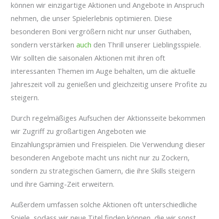
können wir einzigartige Aktionen und Angebote in Anspruch
nehmen, die unser Spielerlebnis optimieren. Diese
besonderen Boni vergrößern nicht nur unser Guthaben,
sondern verstärken
auch
den Thrill unserer Lieblingsspiele.
Wir sollten die saisonalen Aktionen mit ihren oft
interessanten Themen im Auge behalten, um die aktuelle
Jahreszeit voll zu genießen und gleichzeitig unsere Profite zu
steigern.
Durch regelmäßiges Aufsuchen der Aktionsseite bekommen
wir Zugriff zu großartigen Angeboten wie
Einzahlungsprämien und Freispielen. Die Verwendung dieser
besonderen Angebote macht uns nicht nur zu Zockern,
sondern zu strategischen Gamern, die ihre Skills steigern
und ihre Gaming-Zeit erweitern.
Außerdem umfassen solche Aktionen oft unterschiedliche
Spiele, sodass wir neue Titel finden können, die wir sonst