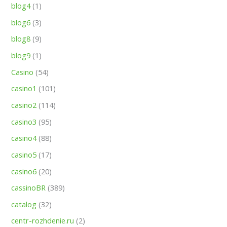
blog4
(1)
blog6
(3)
blog8
(9)
blog9
(1)
Casino
(54)
casino1
(101)
casino2
(114)
casino3
(95)
casino4
(88)
casino5
(17)
casino6
(20)
cassinoBR
(389)
catalog
(32)
centr-rozhdenie.ru
(2)