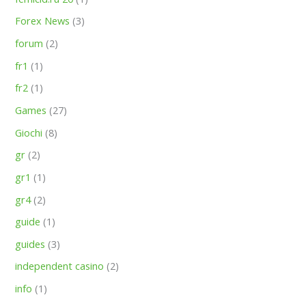
Forex News
(3)
forum
(2)
fr1
(1)
fr2
(1)
Games
(27)
Giochi
(8)
gr
(2)
gr1
(1)
gr4
(2)
guide
(1)
guides
(3)
independent casino
(2)
info
(1)