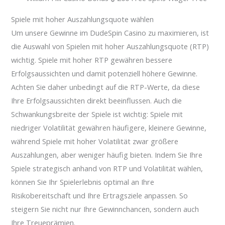
Spiele mit hoher Auszahlungsquote wählen
Um unsere Gewinne im DudeSpin Casino zu maximieren, ist
die Auswahl von Spielen mit hoher Auszahlungsquote (RTP)
wichtig. Spiele mit hoher RTP gewähren bessere
Erfolgsaussichten und damit potenziell höhere Gewinne.
Achten Sie daher unbedingt auf die RTP-Werte, da diese
Ihre Erfolgsaussichten direkt beeinflussen. Auch die
Schwankungsbreite der Spiele ist wichtig: Spiele mit
niedriger Volatilität gewähren häufigere, kleinere Gewinne,
während Spiele mit hoher Volatilität zwar größere
Auszahlungen, aber weniger häufig bieten. Indem Sie Ihre
Spiele strategisch anhand von RTP und Volatilität wählen,
können Sie Ihr Spielerlebnis optimal an Ihre
Risikobereitschaft und Ihre Ertragsziele anpassen. So
steigern Sie nicht nur Ihre Gewinnchancen, sondern auch
Ihre Treueprämien.