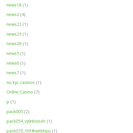
news18
(1)
news2
(4)
news22
(1)
news25
(1)
news26
(1)
news5
(1)
news6
(1)
news7
(1)
no kyc casinos
(1)
Online Casino
(7)
p
(1)
pack005
(2)
pack054_vj6nbsisoh
(1)
pack073_1hf4hwtbhpu
(1)