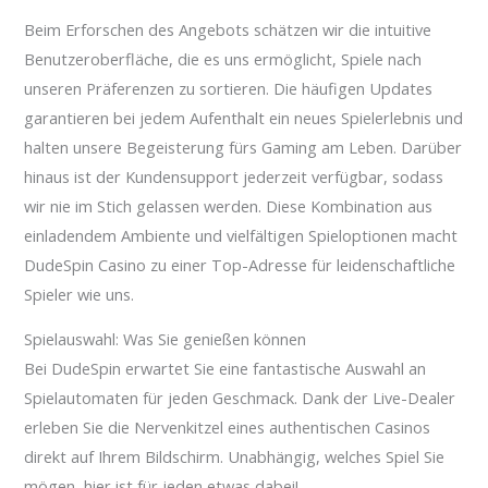
Beim Erforschen des Angebots schätzen wir die intuitive
Benutzeroberfläche, die es uns ermöglicht, Spiele nach
unseren Präferenzen zu sortieren. Die häufigen Updates
garantieren bei jedem Aufenthalt ein neues Spielerlebnis und
halten unsere Begeisterung fürs Gaming am Leben. Darüber
hinaus ist der Kundensupport jederzeit verfügbar, sodass
wir nie im Stich gelassen werden. Diese Kombination aus
einladendem Ambiente und vielfältigen Spieloptionen macht
DudeSpin Casino zu einer Top-Adresse für leidenschaftliche
Spieler wie uns.
Spielauswahl: Was Sie genießen können
Bei DudeSpin erwartet Sie eine fantastische Auswahl an
Spielautomaten für jeden Geschmack. Dank der Live-Dealer
erleben Sie die Nervenkitzel eines authentischen Casinos
direkt auf Ihrem Bildschirm. Unabhängig, welches Spiel Sie
mögen, hier ist für jeden etwas dabei!