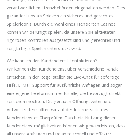
verantwortlichen Lizenzbehörden eingehalten werden. Dies
garantiert uns als Spielern ein sicheres und gerechtes
Spielerlebnis. Durch die Wahl eines lizenzierten Casinos
können wir beruhigt spielen, da unsere Spielaktivitäten
rigorosen Kontrollen ausgesetzt sind und gerechtes und
sorgfältiges Spielen unterstützt wird.
Wie kann ich den Kundendienst kontaktieren?
Wir können den Kundendienst über verschiedene Kanäle
erreichen. In der Regel stellen sie Live-Chat für sofortige
Hilfe, E-Mail-Support für ausführliche Anfragen und sogar
eine eigene Telefonnummer für alle, die bevorzugt direkt
sprechen möchten. Die genauen Öffnungszeiten und
Antwortzeiten sollten wir auf der Internetseite des
Kundendienstes überprüfen. Durch die Nutzung dieser
Kundendienstmöglichkeiten können wir gewährleisten, dass
all unsere Anfragen und Belange schnell und effektiv