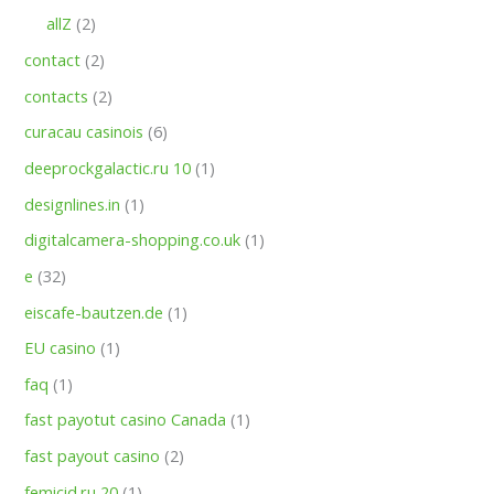
allZ
(2)
contact
(2)
contacts
(2)
curacau casinois
(6)
deeprockgalactic.ru 10
(1)
designlines.in
(1)
digitalcamera-shopping.co.uk
(1)
e
(32)
eiscafe-bautzen.de
(1)
EU casino
(1)
faq
(1)
fast payotut casino Canada
(1)
fast payout casino
(2)
femicid.ru 20
(1)