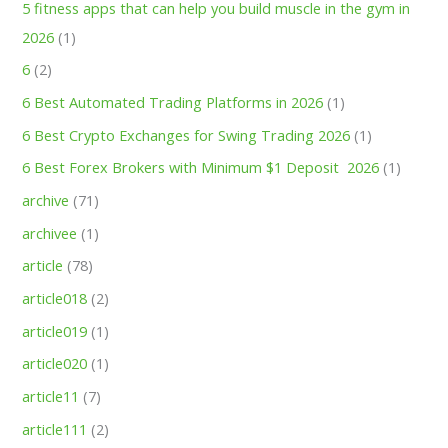
5 fitness apps that can help you build muscle in the gym in
2026
(1)
6
(2)
6 Best Automated Trading Platforms in 2026
(1)
6 Best Crypto Exchanges for Swing Trading 2026
(1)
6 Best Forex Brokers with Minimum $1 Deposit ️ 2026
(1)
archive
(71)
archivee
(1)
article
(78)
article018
(2)
article019
(1)
article020
(1)
article11
(7)
article111
(2)