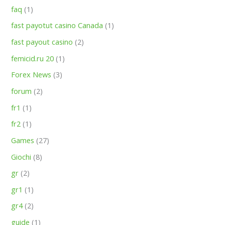
faq
(1)
fast payotut casino Canada
(1)
fast payout casino
(2)
femicid.ru 20
(1)
Forex News
(3)
forum
(2)
fr1
(1)
fr2
(1)
Games
(27)
Giochi
(8)
gr
(2)
gr1
(1)
gr4
(2)
guide
(1)