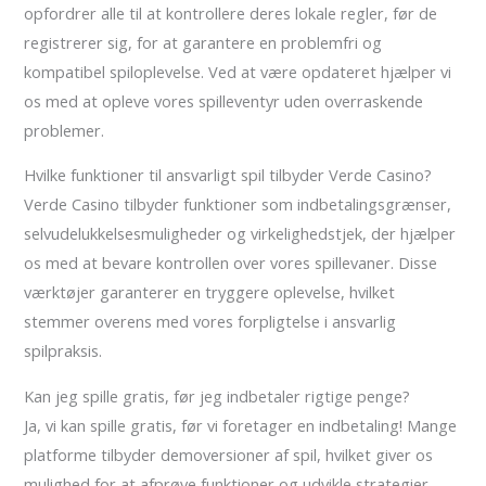
opfordrer alle til at kontrollere deres lokale regler, før de
registrerer sig, for at garantere en problemfri og
kompatibel spiloplevelse. Ved at være opdateret hjælper vi
os med at opleve vores spilleventyr uden overraskende
problemer.
Hvilke funktioner til ansvarligt spil tilbyder Verde Casino?
Verde Casino tilbyder funktioner som indbetalingsgrænser,
selvudelukkelsesmuligheder og virkelighedstjek, der hjælper
os med at bevare kontrollen over vores spillevaner. Disse
værktøjer garanterer en tryggere oplevelse, hvilket
stemmer overens med vores forpligtelse i ansvarlig
spilpraksis.
Kan jeg spille gratis, før jeg indbetaler rigtige penge?
Ja, vi kan spille gratis, før vi foretager en indbetaling! Mange
platforme tilbyder demoversioner af spil, hvilket giver os
mulighed for at afprøve funktioner og udvikle strategier