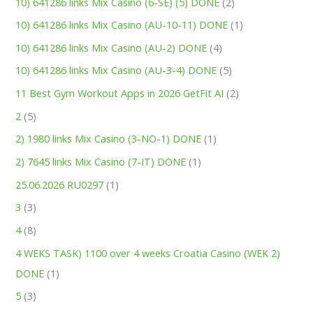
10) 641286 links Mix Casino (6-SE) (5) DONE
(2)
10) 641286 links Mix Casino (AU-10-11) DONE
(1)
10) 641286 links Mix Casino (AU-2) DONE
(4)
10) 641286 links Mix Casino (AU-3-4) DONE
(5)
11 Best Gym Workout Apps in 2026 GetFit AI
(2)
2
(5)
2) 1980 links Mix Casino (3-NO-1) DONE
(1)
2) 7645 links Mix Casino (7-IT) DONE
(1)
25.06.2026 RU0297
(1)
3
(3)
4
(8)
4 WEKS TASK) 1100 over 4 weeks Croatia Casino (WEK 2)
DONE
(1)
5
(3)