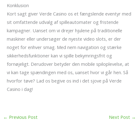
Konklusion
Kort sagt giver Verde Casino os et fængslende eventyr med
sit omfattende udvalg af spilleautomater og fristende
kampagner. Uanset om vi drejer hjulene på traditionelle
maskiner eller undersøger de nyeste video slots, er der
noget for enhver smag. Med nem navigation og stærke
sikkerhedsfunktioner kan vi spille bekymringsfrit og
fornøjeligt. Derudover betyder den mobile spiloplevelse, at
vi kan tage spændingen med os, uanset hvor vi går hen. Så
hvorfor tøve? Lad os begive os ind i det sjove på Verde
Casino i dag!
←
Previous Post
Next Post
→