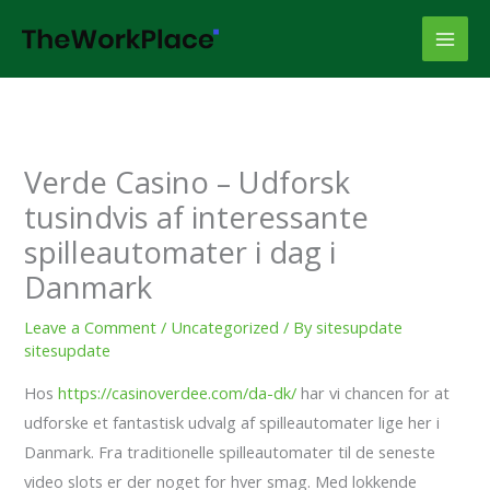
Skip
to
content
Verde Casino – Udforsk
tusindvis af interessante
spilleautomater i dag i
Danmark
Leave a Comment
/
Uncategorized
/ By
sitesupdate
sitesupdate
Hos
https://casinoverdee.com/da-dk/
har vi chancen for at
udforske et fantastisk udvalg af spilleautomater lige her i
Danmark. Fra traditionelle spilleautomater til de seneste
video slots er der noget for hver smag. Med lokkende