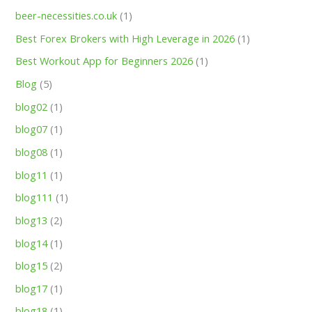
beer-necessities.co.uk
(1)
Best Forex Brokers with High Leverage in 2026
(1)
Best Workout App for Beginners 2026
(1)
Blog
(5)
blog02
(1)
blog07
(1)
blog08
(1)
blog11
(1)
blog111
(1)
blog13
(2)
blog14
(1)
blog15
(2)
blog17
(1)
blog18
(1)