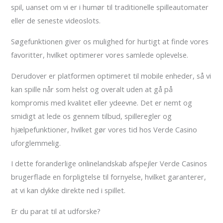
spil, uanset om vi er i humør til traditionelle spilleautomater
eller de seneste videoslots.
Søgefunktionen giver os mulighed for hurtigt at finde vores
favoritter, hvilket optimerer vores samlede oplevelse.
Derudover er platformen optimeret til mobile enheder, så vi
kan spille når som helst og overalt uden at gå på
kompromis med kvalitet eller ydeevne. Det er nemt og
smidigt at lede os gennem tilbud, spilleregler og
hjælpefunktioner, hvilket gør vores tid hos Verde Casino
uforglemmelig.
I dette foranderlige onlinelandskab afspejler Verde Casinos
brugerflade en forpligtelse til fornyelse, hvilket garanterer,
at vi kan dykke direkte ned i spillet.
Er du parat til at udforske?