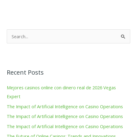
S
e
a
r
Recent Posts
c
h
Mejores casinos online con dinero real de 2026 Vegas
f
Expert
o
The Impact of Artificial Intelligence on Casino Operations
r
The Impact of Artificial Intelligence on Casino Operations
:
The Impact of Artificial Intelligence on Casino Operations
The Future of Online Casinos: Trends and Innovations