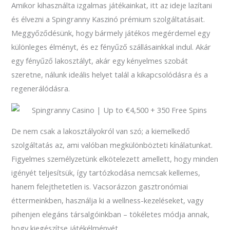
Amikor kihasználta izgalmas játékainkat, itt az ideje lazítani
és élvezni a Spingranny Kaszinó prémium szolgáltatásait.
Meggyőződésünk, hogy bármely játékos megérdemel egy
különleges élményt, és ez fényűző szállásainkkal indul. Akár
egy fényűző lakosztályt, akár egy kényelmes szobát
szeretne, nálunk ideális helyet talál a kikapcsolódásra és a
regenerálódásra.
De nem csak a lakosztályokról van szó; a kiemelkedő
szolgáltatás az, ami valóban megkülönbözteti kínálatunkat.
Figyelmes személyzetünk elkötelezett amellett, hogy minden
igényét teljesítsük, így tartózkodása nemcsak kellemes,
hanem felejthetetlen is. Vacsorázzon gasztronómiai
éttermeinkben, használja ki a wellness-kezeléseket, vagy
pihenjen elegáns társalgóinkban – tökéletes módja annak,
hogy kiegészítse játékélményét.