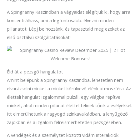
A Spingranny Kaszinóban a vágyaidat elégítjük ki, hogy arra
koncentrálhass, ami a legfontosabb: élvezni minden
pillanatot. Lépj be hozzánk, és tapasztald meg ezeket az
első osztályú szolgáltatásokat!
Éld át a pezsgő hangulatot
Amint belépünk a Spingranny Kaszinóba, lehetetlen nem
elvarázsolni minket a minket körülvevő élénk atmoszféra. Az
életteli hangulat izgalommal pulzál, egy világba repítve
minket, ahol minden pillanat élettel telinek tűnik a esélyekkel.
Itt elmerülhetünk a ragyogó színkavalkádban, a lenyűgöző
zajokban és a izgalom félreismerhetetlen pezsgésében.
A vendégek és a személyzet közötti vidám interakciók