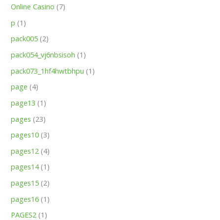
Online Casino
(7)
p
(1)
pack005
(2)
pack054_vj6nbsisoh
(1)
pack073_1hf4hwtbhpu
(1)
page
(4)
page13
(1)
pages
(23)
pages10
(3)
pages12
(4)
pages14
(1)
pages15
(2)
pages16
(1)
PAGES2
(1)