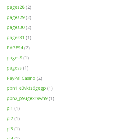
pages28
(2)
pages29
(2)
pages30
(2)
pages31
(1)
PAGES4
(2)
pages8
(1)
pagess
(1)
PayPal Casino
(2)
pbn1_e3vkts6gegp
(1)
pbn2_p9ugexr9wh9
(1)
pl1
(1)
pl2
(1)
pl3
(1)
pl4
(1)