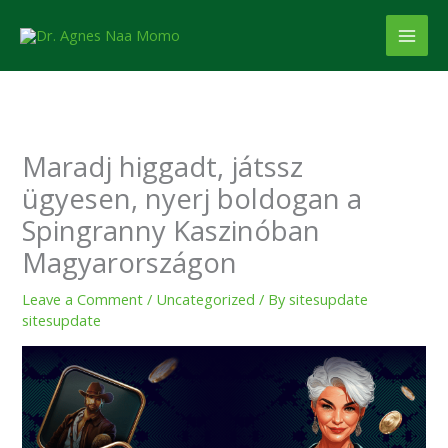
Skip
to
content
Maradj higgadt, játssz
ügyesen, nyerj boldogan a
Spingranny Kaszinóban
Magyarországon
Leave a Comment
/
Uncategorized
/ By
sitesupdate
sitesupdate