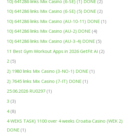
10) 641286 links Mix Casino (6-SE) (1) DONE
(2)
10) 641286 links Mix Casino (6-SE) (5) DONE
(2)
10) 641286 links Mix Casino (AU-10-11) DONE
(1)
10) 641286 links Mix Casino (AU-2) DONE
(4)
10) 641286 links Mix Casino (AU-3-4) DONE
(5)
11 Best Gym Workout Apps in 2026 GetFit AI
(2)
2
(5)
2) 1980 links Mix Casino (3-NO-1) DONE
(1)
2) 7645 links Mix Casino (7-IT) DONE
(1)
25.06.2026 RU0297
(1)
3
(3)
4
(8)
4 WEKS TASK) 1100 over 4 weeks Croatia Casino (WEK 2)
DONE
(1)