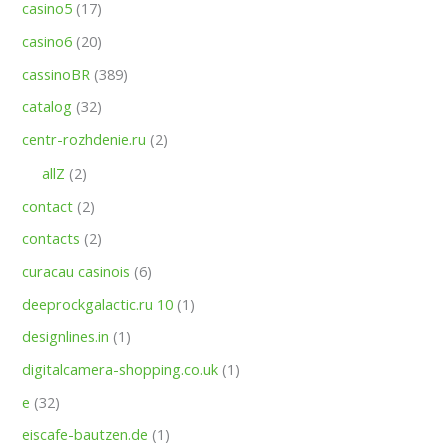
casino5
(17)
casino6
(20)
cassinoBR
(389)
catalog
(32)
centr-rozhdenie.ru
(2)
allZ
(2)
contact
(2)
contacts
(2)
curacau casinois
(6)
deeprockgalactic.ru 10
(1)
designlines.in
(1)
digitalcamera-shopping.co.uk
(1)
e
(32)
eiscafe-bautzen.de
(1)