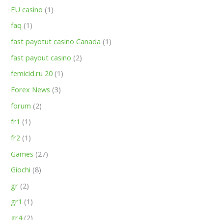
EU casino
(1)
faq
(1)
fast payotut casino Canada
(1)
fast payout casino
(2)
femicid.ru 20
(1)
Forex News
(3)
forum
(2)
fr1
(1)
fr2
(1)
Games
(27)
Giochi
(8)
gr
(2)
gr1
(1)
gr4
(2)