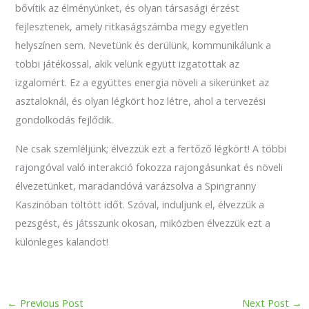
bővítik az élményünket, és olyan társasági érzést
fejlesztenek, amely ritkaságszámba megy egyetlen
helyszínen sem. Nevetünk és derülünk, kommunikálunk a
többi játékossal, akik velünk együtt izgatottak az
izgalomért. Ez a együttes energia növeli a sikerünket az
asztaloknál, és olyan légkört hoz létre, ahol a tervezési
gondolkodás fejlődik.
Ne csak szemléljünk; élvezzük ezt a fertőző légkört! A többi
rajongóval való interakció fokozza rajongásunkat és növeli
élvezetünket, maradandóvá varázsolva a Spingranny
Kaszinóban töltött időt. Szóval, induljunk el, élvezzük a
pezsgést, és játsszunk okosan, miközben élvezzük ezt a
különleges kalandot!
←
Previous Post
Next Post
→