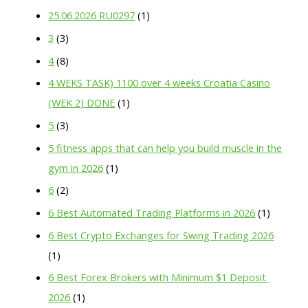
25.06.2026 RU0297
(1)
3
(3)
4
(8)
4 WEKS TASK) 1100 over 4 weeks Croatia Casino
(WEK 2) DONE
(1)
5
(3)
5 fitness apps that can help you build muscle in the
gym in 2026
(1)
6
(2)
6 Best Automated Trading Platforms in 2026
(1)
6 Best Crypto Exchanges for Swing Trading 2026
(1)
6 Best Forex Brokers with Minimum $1 Deposit ️
2026
(1)