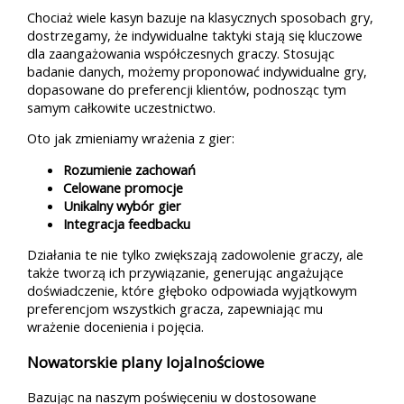
Chociaż wiele kasyn bazuje na klasycznych sposobach gry,
dostrzegamy, że indywidualne taktyki stają się kluczowe
dla zaangażowania współczesnych graczy. Stosując
badanie danych, możemy proponować indywidualne gry,
dopasowane do preferencji klientów, podnosząc tym
samym całkowite uczestnictwo.
Oto jak zmieniamy wrażenia z gier:
Rozumienie zachowań
Celowane promocje
Unikalny wybór gier
Integracja feedbacku
Działania te nie tylko zwiększają zadowolenie graczy, ale
także tworzą ich przywiązanie, generując angażujące
doświadczenie, które głęboko odpowiada wyjątkowym
preferencjom wszystkich gracza, zapewniając mu
wrażenie docenienia i pojęcia.
Nowatorskie plany lojalnościowe
Bazując na naszym poświęceniu w dostosowane