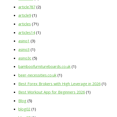
article787
(2)
article9
(1)
articles
(71)
articles14
(1)
asino1
(3)
asino3
(1)
asino3c
(5)
bamboofurnitureboards.co.uk
(1)
beer-necessities.co.uk
(1)
Best Forex Brokers with High Leverage in 2026
(1)
Best Workout App for Beginners 2026
(1)
Blog
(5)
blog02
(1)