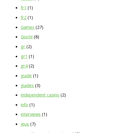
fr1
(1)
fr2
(1)
Games
(27)
Giochi
(8)
gr
(2)
gr1
(1)
gr4
(2)
guide
(1)
guides
(3)
independent casino
(2)
info
(1)
interviews
(1)
Jeux
(7)