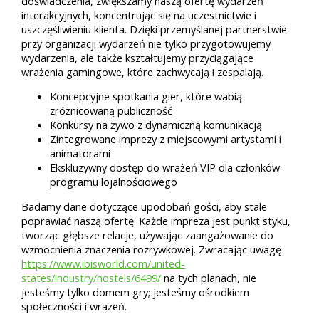
doświadczenia, zwiększamy naszą ofertę wydarzeń
interakcyjnych, koncentrując się na uczestnictwie i
uszczęśliwieniu klienta. Dzięki przemyślanej partnerstwie
przy organizacji wydarzeń nie tylko przygotowujemy
wydarzenia, ale także kształtujemy przyciągające
wrażenia gamingowe, które zachwycają i zespalają.
Koncepcyjne spotkania gier, które wabią
zróżnicowaną publiczność
Konkursy na żywo z dynamiczną komunikacją
Zintegrowane imprezy z miejscowymi artystami i
animatorami
Ekskluzywny dostęp do wrażeń VIP dla członków
programu lojalnościowego
Badamy dane dotyczące upodobań gości, aby stale
poprawiać naszą ofertę. Każde impreza jest punkt styku,
tworząc głębsze relacje, używając zaangażowanie do
wzmocnienia znaczenia rozrywkowej. Zwracając uwagę
https://www.ibisworld.com/united-
states/industry/hostels/6499/
na tych planach, nie
jesteśmy tylko domem gry; jesteśmy ośrodkiem
społeczności i wrażeń.