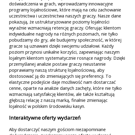
doświadczenia w grach, wprowadzamy innowacyjne
programy lojalnościowe, które mają na celu zachowanie
uczestnictwa i uczestnictwa naszych graczy. Nasze dane
pokazują, że ustrukturyzowane poziomy lojalności
wyraźnie wzmacniają retencję graczy. Oferując klientom
indywidualne nagrody na różnych poziomach, nie tylko
pobudzamy do gry, ale budujemy społeczność, w której
gracze są uznawani dzięki swojemu udziałowi. Każdy
poziom przynosi unikalne korzyści, zapewniając naszym
lojalnym klientom systematycznie rosnące nagrody. Dzięki
przemyślanej analizie postaw graczy nieustannie
poprawiamy naszą strukturę lojalnościową, aby
dostosować ją do zmieniających się preferencji. To
elastyczne podejście daje możliwość nam dostarczać
cenne, oparte na analizie danych zachęty, które nie tylko
wzmacniają satysfakcję klientów, ale także kształtują
głębszą relację z naszą marką, finalnie zmieniając
lojalność w polskim środowisku kasyn.
Interaktywne oferty wydarzeń
Aby dostarczyć naszym gościom niezapomniane