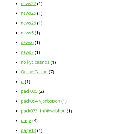
news22
(1)
news25
(1)
news26
(1)
news5
(1)
news6
(1)
news7
(1)
no kyc casinos
(1)
Online Casino
(7)
p
(1)
pack005
(2)
pack054_vj6nbsisoh
(1)
pack073_1hf4hwtbhpu
(1)
page
(4)
page13
(1)