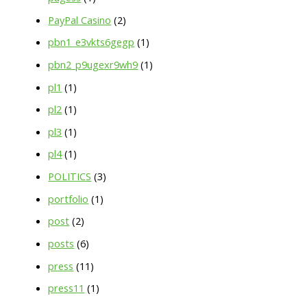
PayPal Casino
(2)
pbn1_e3vkts6gegp
(1)
pbn2_p9ugexr9wh9
(1)
pl1
(1)
pl2
(1)
pl3
(1)
pl4
(1)
POLITICS
(3)
portfolio
(1)
post
(2)
posts
(6)
press
(11)
press11
(1)