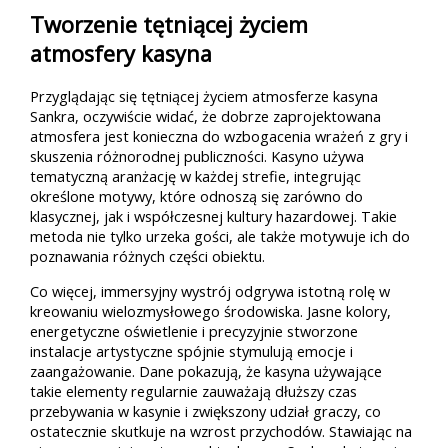
Tworzenie tętniącej życiem
atmosfery kasyna
Przyglądając się tętniącej życiem atmosferze kasyna
Sankra, oczywiście widać, że dobrze zaprojektowana
atmosfera jest konieczna do wzbogacenia wrażeń z gry i
skuszenia różnorodnej publiczności. Kasyno używa
tematyczną aranżację w każdej strefie, integrując
określone motywy, które odnoszą się zarówno do
klasycznej, jak i współczesnej kultury hazardowej. Takie
metoda nie tylko urzeka gości, ale także motywuje ich do
poznawania różnych części obiektu.
Co więcej, immersyjny wystrój odgrywa istotną rolę w
kreowaniu wielozmysłowego środowiska. Jasne kolory,
energetyczne oświetlenie i precyzyjnie stworzone
instalacje artystyczne spójnie stymulują emocje i
zaangażowanie. Dane pokazują, że kasyna używające
takie elementy regularnie zauważają dłuższy czas
przebywania w kasynie i zwiększony udział graczy, co
ostatecznie skutkuje na wzrost przychodów. Stawiając na