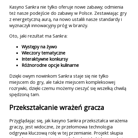
Kasyno Sankra nie tylko oferuje nowe zabawy; odmienia
też nasze podejście do zabawy w Polsce. Zestawiając gry
z energetyczną aurą, na nowo ustalili nasze standardy i
wyznaczyli innowacyjny próg w branży.
Oto, jaki rezultat ma Sankra:
Występy na żywo
Wieczory tematyczne
Interaktywne konkursy
Różnorodne opcje kulinarne
Dzięki owym nowinkom Sankra staje się nie tylko
miejscem do gry, ale także miejscem kompleksowej
rozrywki, dzięki czemu możemy cieszyć się wszelką chwilą
spędzoną tam.
Przekształcanie wrażeń gracza
Przyglądając się, jak kasyno Sankra przekształca wrażenia
graczy, jest widoczne, że przełomowa technologia
odgrywa kluczową rolę w tej przemianie. Projekt skupia