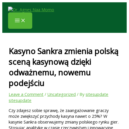
Skip
S
to
e
content
a
r
c
h
Kasyno Sankra zmienia polską
f
sceną kasynową dzięki
o
odważnemu, nowemu
r
:
podejściu
Leave a Comment
/
Uncategorized
/ By
sitesupdate
sitesupdate
Czy zdajesz sobie sprawę, że zaangażowanie graczy
może zwiększyć przychody kasyna nawet o 25%? W
kasynie Sankra obserwujemy zmiany polskiego rynku gier.
Stosując analitykę w czasie rzeczywistym i innowacyjne