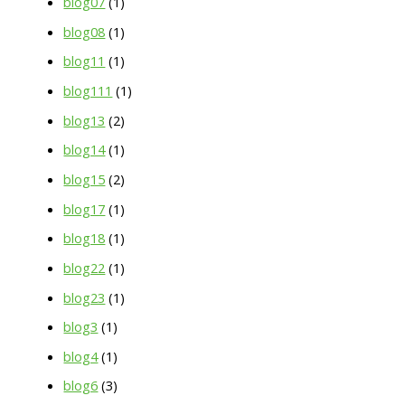
blog07
(1)
blog08
(1)
blog11
(1)
blog111
(1)
blog13
(2)
blog14
(1)
blog15
(2)
blog17
(1)
blog18
(1)
blog22
(1)
blog23
(1)
blog3
(1)
blog4
(1)
blog6
(3)