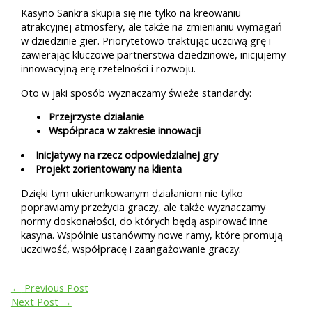
Kasyno Sankra skupia się nie tylko na kreowaniu
atrakcyjnej atmosfery, ale także na zmienianiu wymagań
w dziedzinie gier. Priorytetowo traktując uczciwą grę i
zawierając kluczowe partnerstwa dziedzinowe, inicjujemy
innowacyjną erę rzetelności i rozwoju.
Oto w jaki sposób wyznaczamy świeże standardy:
Przejrzyste działanie
Współpraca w zakresie innowacji
Inicjatywy na rzecz odpowiedzialnej gry
Projekt zorientowany na klienta
Dzięki tym ukierunkowanym działaniom nie tylko
poprawiamy przeżycia graczy, ale także wyznaczamy
normy doskonałości, do których będą aspirować inne
kasyna. Wspólnie ustanówmy nowe ramy, które promują
uczciwość, współpracę i zaangażowanie graczy.
←
Previous Post
Next Post
→