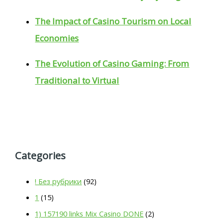
The Impact of Casino Tourism on Local
Economies
The Evolution of Casino Gaming: From
Traditional to Virtual
Categories
! Без рубрики
(92)
1
(15)
1) 157190 links Mix Casino DONE
(2)