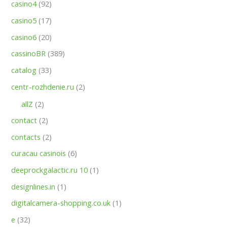
casino4
(92)
casino5
(17)
casino6
(20)
cassinoBR
(389)
catalog
(33)
centr-rozhdenie.ru
(2)
allZ
(2)
contact
(2)
contacts
(2)
curacau casinois
(6)
deeprockgalactic.ru 10
(1)
designlines.in
(1)
digitalcamera-shopping.co.uk
(1)
e
(32)