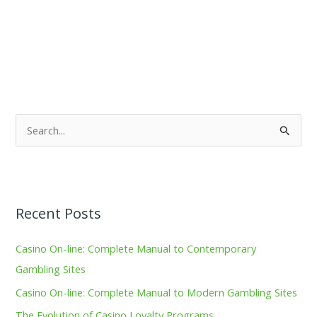
S
e
a
r
Recent Posts
c
h
Casino On-line: Complete Manual to Contemporary
f
Gambling Sites
o
Casino On-line: Complete Manual to Modern Gambling Sites
r
The Evolution of Casino Loyalty Programs
: