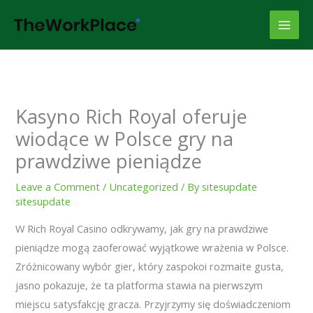
Skip
to
content
Kasyno Rich Royal oferuje
wiodące w Polsce gry na
prawdziwe pieniądze
Leave a Comment
/
Uncategorized
/ By
sitesupdate
sitesupdate
W Rich Royal Casino odkrywamy, jak gry na prawdziwe
pieniądze mogą zaoferować wyjątkowe wrażenia w Polsce.
Zróżnicowany wybór gier, który zaspokoi rozmaite gusta,
jasno pokazuje, że ta platforma stawia na pierwszym
miejscu satysfakcję gracza. Przyjrzymy się doświadczeniom