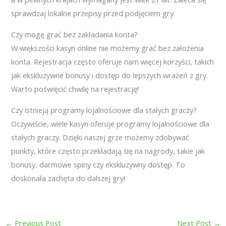
sprawdzaj lokalne przepisy przed podjęciem gry.
Czy mogę grać bez zakładania konta?
W większości kasyn online nie możemy grać bez założenia
konta. Rejestracja często oferuje nam więcej korzyści, takich
jak ekskluzywne bonusy i dostęp do lepszych wrażeń z gry.
Warto poświęcić chwilę na rejestrację!
Czy istnieją programy lojalnościowe dla stałych graczy?
Oczywiście, wiele kasyn oferuje programy lojalnościowe dla
stałych graczy. Dzięki naszej grze możemy zdobywać
punkty, które często przekładają się na nagrody, takie jak
bonusy, darmowe spiny czy ekskluzywny dostęp. To
doskonała zachęta do dalszej gry!
←
Previous Post
Next Post
→