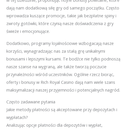
w tej dziedzinie, proponując hojne bonusy powitalne, które
dają nam dodatkową siłę gry od samego początku. Często
wprowadza kuszące promocje, takie jak bezpłatne spiny i
zwroty gotówki, które czynią nasze doświadczenia z gry
świeże i emocjonujące.
Dodatkowo, programy lojalnościowe wzbogacają nasze
korzyści, wynagradzając nas za stałą grę unikalnymi
bonusami i lepszymi kursami. Te bodźce nie tylko podnoszą
nasze szanse na wygraną, ale także tworzą poczucie
przynależności wśród uczestników. Ogólnie rzecz biorąc,
oferty i bonusy w Rich Royal Casino dają nam wiele szans
maksymalizacji naszej przyjemności i potencjalnych nagród.
Często zadawane pytania
Jakie metody płatności są akceptowane przy depozytach i
wypłatach?
Analizując opcje płatności dla depozytów i wypłat,