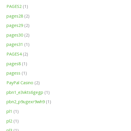
PAGES2
(1)
pages28
(2)
pages29
(2)
pages30
(2)
pages31
(1)
PAGES4
(2)
pages8
(1)
pagess
(1)
PayPal Casino
(2)
pbn1_e3vkts6gegp
(1)
pbn2_p9ugexr9wh9
(1)
pl1
(1)
pl2
(1)
pl3
(1)