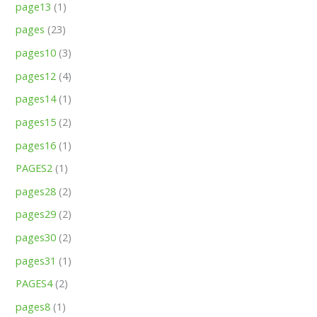
page13
(1)
pages
(23)
pages10
(3)
pages12
(4)
pages14
(1)
pages15
(2)
pages16
(1)
PAGES2
(1)
pages28
(2)
pages29
(2)
pages30
(2)
pages31
(1)
PAGES4
(2)
pages8
(1)