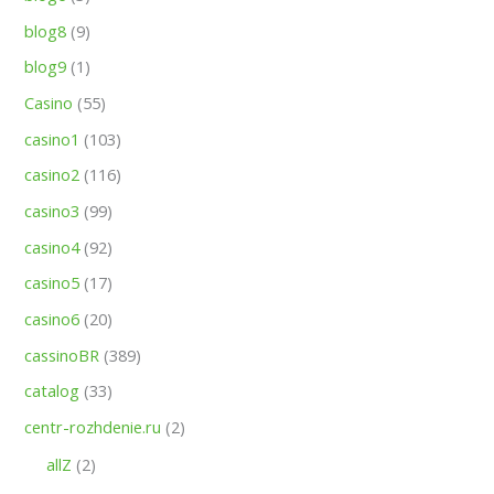
blog8
(9)
blog9
(1)
Casino
(55)
casino1
(103)
casino2
(116)
casino3
(99)
casino4
(92)
casino5
(17)
casino6
(20)
cassinoBR
(389)
catalog
(33)
centr-rozhdenie.ru
(2)
allZ
(2)