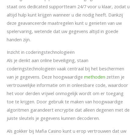
staat ons dedicated supportteam 24/7 voor u klaar, zodat u
altijd hulp kunt krijgen wanneer u die nodig heeft. Dankzij
deze geavanceerde maatregelen kunt u genieten van uw
spelervaring, wetende dat uw gegevens altijd in goede
handen zijn.
Inzicht in coderingstechnologieën
Als je denkt aan online beveiliging, staan
coderingstechnologieën vaak centraal bij het beschermen
van je gegevens. Deze hoogwaardige
methoden
zetten je
vertrouwelijke informatie om in onleesbare code, waardoor
het voor derden vrijwel onmogelijk wordt om er toegang
toe te krijgen. Door gebruik te maken van hoogwaardige
algoritmen garandeert encryptie dat alleen degenen met de
juiste sleutels je gegevens kunnen decoderen.
Als gokker bij Mafia Casino kunt u erop vertrouwen dat uw