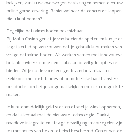
bekijken, kunt u weloverwogen beslissingen nemen over uw
online game-ervaring. Benieuwd naar de concrete stappen
die u kunt nemen?
Degelijke betaalmethoden beschikbaar
Bij Mafia Casino geniet je van boeiende spellen en kun je er
tegelijkertijd op vertrouwen dat je gebruik kunt maken van
veilige betaalmethoden. We werken samen met innovatieve
betaalproviders om je een scala aan beveiligde opties te
bieden. Of je nu de voorkeur geeft aan betaalkaarten,
elektronische portefeuilles of onmiddellijke banktransfers,
ons doel is om het je zo gemakkelijk en modern mogelijk te
maken.
Je kunt onmiddellijk geld storten of snel je winst opnemen,
en dat allemaal met de nieuwste technologie. Dankzij
naadloze integratie en stevige beveiligingsmaatregelen zijn
je transacties van begin tot eind beschermd. Geniet van de