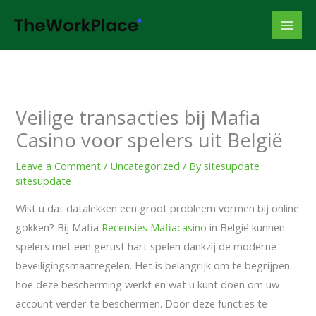
Skip
to
content
Veilige transacties bij Mafia
Casino voor spelers uit België
Leave a Comment
/
Uncategorized
/ By
sitesupdate
sitesupdate
Wist u dat datalekken een groot probleem vormen bij online
gokken? Bij Mafia
Recensies Mafiacasino
in België kunnen
spelers met een gerust hart spelen dankzij de moderne
beveiligingsmaatregelen. Het is belangrijk om te begrijpen
hoe deze bescherming werkt en wat u kunt doen om uw
account verder te beschermen. Door deze functies te