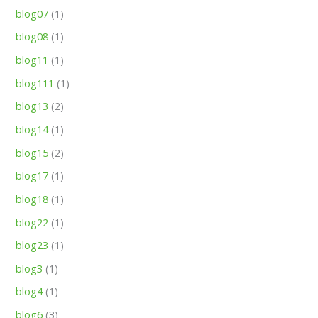
blog07
(1)
blog08
(1)
blog11
(1)
blog111
(1)
blog13
(2)
blog14
(1)
blog15
(2)
blog17
(1)
blog18
(1)
blog22
(1)
blog23
(1)
blog3
(1)
blog4
(1)
blog6
(3)