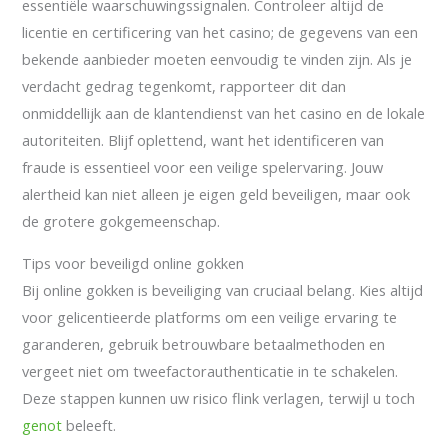
essentiële waarschuwingssignalen. Controleer altijd de
licentie en certificering van het casino; de gegevens van een
bekende aanbieder moeten eenvoudig te vinden zijn. Als je
verdacht gedrag tegenkomt, rapporteer dit dan
onmiddellijk aan de klantendienst van het casino en de lokale
autoriteiten. Blijf oplettend, want het identificeren van
fraude is essentieel voor een veilige spelervaring. Jouw
alertheid kan niet alleen je eigen geld beveiligen, maar ook
de grotere gokgemeenschap.
Tips voor beveiligd online gokken
Bij online gokken is beveiliging van cruciaal belang. Kies altijd
voor gelicentieerde platforms om een veilige ervaring te
garanderen, gebruik betrouwbare betaalmethoden en
vergeet niet om tweefactorauthenticatie in te schakelen.
Deze stappen kunnen uw risico flink verlagen, terwijl u toch
genot
beleeft.