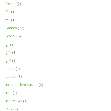
forum
(2)
fr1
(1)
fr2
(1)
Games
(27)
Giochi
(8)
gr
(2)
gr1
(1)
gr4
(2)
guide
(1)
guides
(3)
independent casino
(2)
info
(1)
interviews
(1)
Jeux
(7)