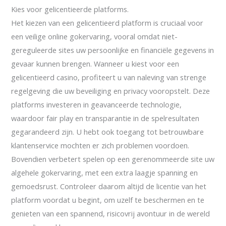
Kies voor gelicentieerde platforms.
Het kiezen van een gelicentieerd platform is cruciaal voor
een veilige online gokervaring, vooral omdat niet-
gereguleerde sites uw persoonlijke en financiële gegevens in
gevaar kunnen brengen. Wanneer u kiest voor een
gelicentieerd casino, profiteert u van naleving van strenge
regelgeving die uw beveiliging en privacy vooropstelt. Deze
platforms investeren in geavanceerde technologie,
waardoor fair play en transparantie in de spelresultaten
gegarandeerd zijn. U hebt ook toegang tot betrouwbare
klantenservice mochten er zich problemen voordoen.
Bovendien verbetert spelen op een gerenommeerde site uw
algehele gokervaring, met een extra laagje spanning en
gemoedsrust. Controleer daarom altijd de licentie van het
platform voordat u begint, om uzelf te beschermen en te
genieten van een spannend, risicovrij avontuur in de wereld