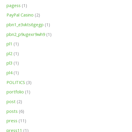
pagess
(1)
PayPal Casino
(2)
pbn1_e3vkts6gegp
(1)
pbn2_p9ugexr9wh9
(1)
pl1
(1)
pl2
(1)
pl3
(1)
pl4
(1)
POLITICS
(3)
portfolio
(1)
post
(2)
posts
(6)
press
(11)
press11
(1)