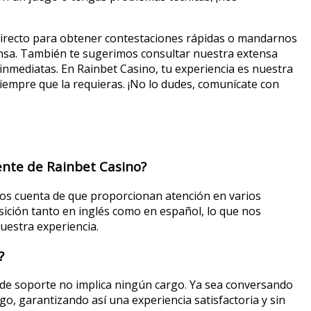
n directo para obtener contestaciones rápidas o mandarnos
ensa. También te sugerimos consultar nuestra extensa
inmediatas. En Rainbet Casino, tu experiencia es nuestra
siempre que la requieras. ¡No lo dudes, comunícate con
iente de Rainbet Casino?
os cuenta de que proporcionan atención en varios
sición tanto en inglés como en español, lo que nos
nuestra experiencia.
?
s de soporte no implica ningún cargo. Ya sea conversando
rgo, garantizando así una experiencia satisfactoria y sin