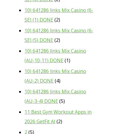
10) 641286 links Mix Casino (6-
SE) (1) DONE
(2)
10) 641286 links Mix Casino (6-
SE) (5) DONE
(2)
10) 641286 links Mix Casino
(AU-10-11) DONE
(1)
10) 641286 links Mix Casino
(AU-2) DONE
(4)
10) 641286 links Mix Casino
(AU-3-4) DONE
(5)
11 Best Gym Workout Apps in
2026 GetFit AI
(2)
2
(5)