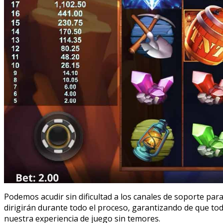
Podemos acudir sin dificultad a los canales de soporte par
dirigirán durante todo el proceso, garantizando de que t
nuestra experiencia de juego sin temores.