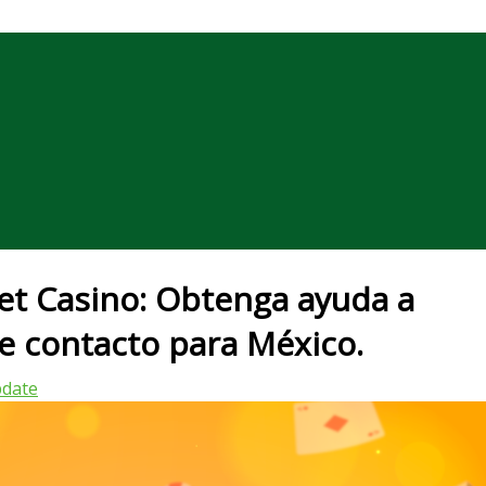
bet Casino: Obtenga ayuda a
e contacto para México.
pdate