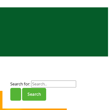
Search for: