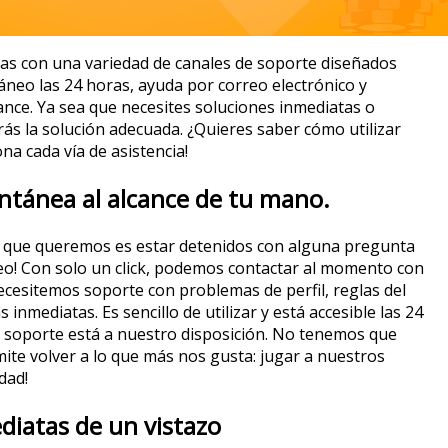
tas con una variedad de canales de soporte diseñados
neo las 24 horas, ayuda por correo electrónico y
ance. Ya sea que necesites soluciones inmediatas o
ás la solución adecuada. ¿Quieres saber cómo utilizar
a cada vía de asistencia!
antánea al alcance de tu mano.
mo que queremos es estar detenidos con alguna pregunta
neo! Con solo un click, podemos contactar al momento con
cesitemos soporte con problemas de perfil, reglas del
inmediatas. Es sencillo de utilizar y está accesible las 24
l soporte está a nuestro disposición. No tenemos que
te volver a lo que más nos gusta: jugar a nuestros
dad!
diatas de un vistazo