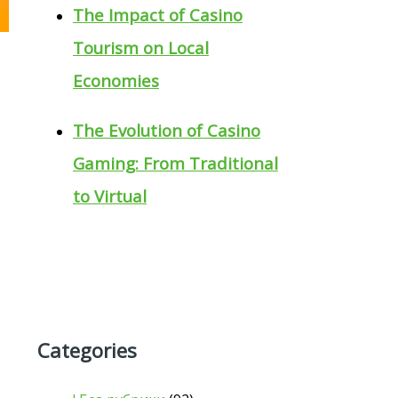
The Impact of Casino
Tourism on Local
Economies
The Evolution of Casino
Gaming: From Traditional
to Virtual
Categories