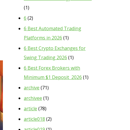
(1)
6
(2)
6 Best Automated Trading
Platforms in 2026
(1)
6 Best Crypto Exchanges for
Swing Trading 2026
(1)
6 Best Forex Brokers with
Minimum $1 Deposit ️ 2026
(1)
archive
(71)
archivee
(1)
article
(78)
article018
(2)
article019
(1)