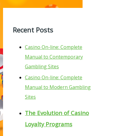
Recent Posts
Casino On-line: Complete
Manual to Contemporary
Gambling Sites
Casino On-line: Complete
Manual to Modern Gambling
Sites
The Evolution of Casino
Loyalty Programs