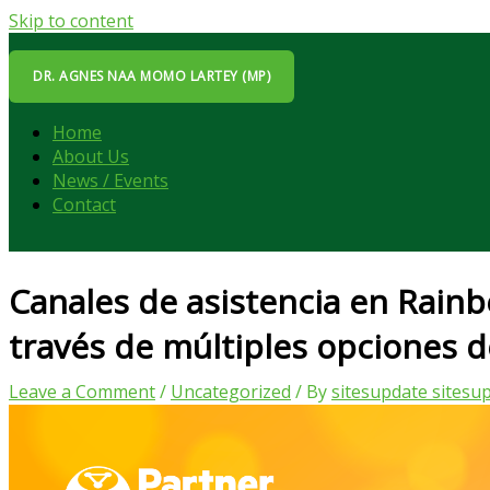
Skip to content
DR. AGNES NAA MOMO LARTEY (MP)
Home
About Us
News / Events
Contact
Canales de asistencia en Rain
través de múltiples opciones d
Leave a Comment
/
Uncategorized
/ By
sitesupdate sitesu