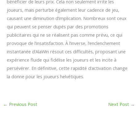
bénéficier de leurs prix. Cela non seulement irrite les
joueurs, mais perturbe également leur cadence de jeu,
causant une diminution d’implication. Nombreux sont ceux
qui peuvent se penser dupés par des promotions
publicitaires qui ne se réalisent pas comme prévu, ce qui
provoque de l’insatisfaction. À l’inverse, l’enclenchement
instantanée d’AlaWin résout ces difficultés, proposant une
expérience fluide qui fidélise les joueurs et les incite à
persévérer. En définitive, cette rapidité d’activation change
la donne pour les joueurs helvétiques.
←
Previous Post
Next Post
→