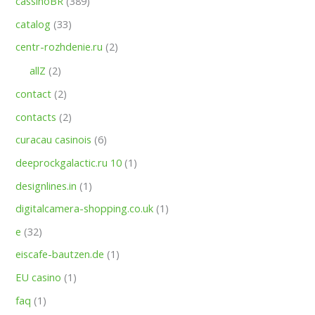
cassinoBR
(389)
catalog
(33)
centr-rozhdenie.ru
(2)
allZ
(2)
contact
(2)
contacts
(2)
curacau casinois
(6)
deeprockgalactic.ru 10
(1)
designlines.in
(1)
digitalcamera-shopping.co.uk
(1)
e
(32)
eiscafe-bautzen.de
(1)
EU casino
(1)
faq
(1)