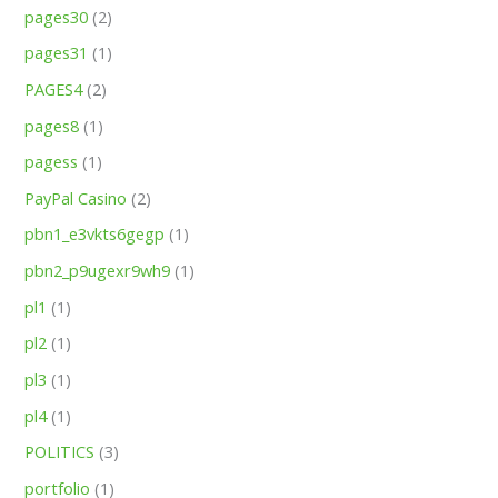
pages30
(2)
pages31
(1)
PAGES4
(2)
pages8
(1)
pagess
(1)
PayPal Casino
(2)
pbn1_e3vkts6gegp
(1)
pbn2_p9ugexr9wh9
(1)
pl1
(1)
pl2
(1)
pl3
(1)
pl4
(1)
POLITICS
(3)
portfolio
(1)