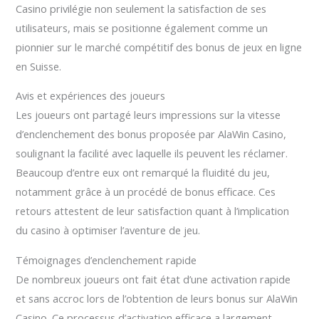
Casino privilégie non seulement la satisfaction de ses
utilisateurs, mais se positionne également comme un
pionnier sur le marché compétitif des bonus de jeux en ligne
en Suisse.
Avis et expériences des joueurs
Les joueurs ont partagé leurs impressions sur la vitesse
d’enclenchement des bonus proposée par AlaWin Casino,
soulignant la facilité avec laquelle ils peuvent les réclamer.
Beaucoup d’entre eux ont remarqué la fluidité du jeu,
notamment grâce à un procédé de bonus efficace. Ces
retours attestent de leur satisfaction quant à l’implication
du casino à optimiser l’aventure de jeu.
Témoignages d’enclenchement rapide
De nombreux joueurs ont fait état d’une activation rapide
et sans accroc lors de l’obtention de leurs bonus sur AlaWin
Casino. Ce processus d’activation efficace a largement