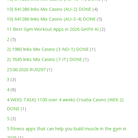
10) 641286 links Mix Casino (AU-2) DONE
(4)
10) 641286 links Mix Casino (AU-3-4) DONE
(5)
11 Best Gym Workout Apps in 2026 GetFit AI
(2)
2
(5)
2) 1980 links Mix Casino (3-NO-1) DONE
(1)
2) 7645 links Mix Casino (7-IT) DONE
(1)
25.06.2026 RU0297
(1)
3
(3)
4
(8)
4 WEKS TASK) 1100 over 4 weeks Croatia Casino (WEK 2)
DONE
(1)
5
(3)
5 fitness apps that can help you build muscle in the gym in
2026
(1)