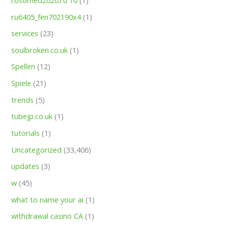
ru6405_fen702190x4
(1)
services
(23)
soulbroken.co.uk
(1)
Spellen
(12)
Spiele
(21)
trends
(5)
tubejp.co.uk
(1)
tutorials
(1)
Uncategorized
(33,406)
updates
(3)
w
(45)
what to name your ai
(1)
withdrawal casino CA
(1)