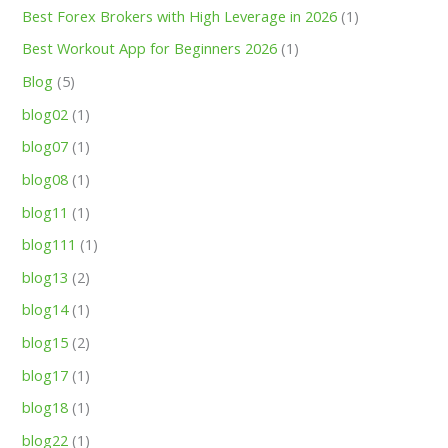
Best Forex Brokers with High Leverage in 2026
(1)
Best Workout App for Beginners 2026
(1)
Blog
(5)
blog02
(1)
blog07
(1)
blog08
(1)
blog11
(1)
blog111
(1)
blog13
(2)
blog14
(1)
blog15
(2)
blog17
(1)
blog18
(1)
blog22
(1)