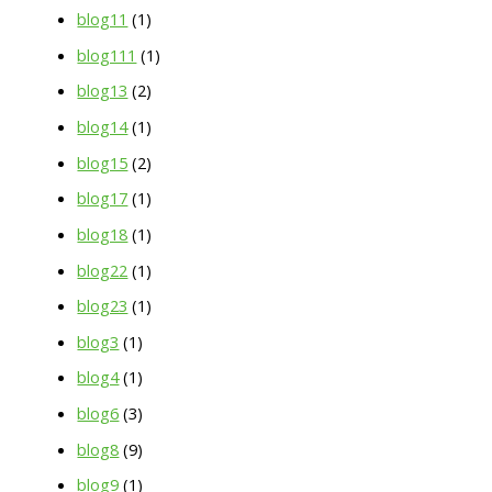
blog11
(1)
blog111
(1)
blog13
(2)
blog14
(1)
blog15
(2)
blog17
(1)
blog18
(1)
blog22
(1)
blog23
(1)
blog3
(1)
blog4
(1)
blog6
(3)
blog8
(9)
blog9
(1)