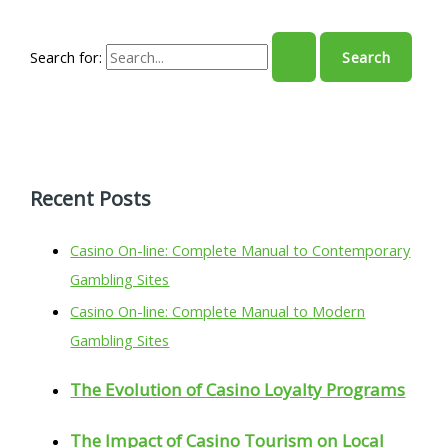
Search for:
Recent Posts
Casino On-line: Complete Manual to Contemporary
Gambling Sites
Casino On-line: Complete Manual to Modern
Gambling Sites
The Evolution of Casino Loyalty Programs
The Impact of Casino Tourism on Local