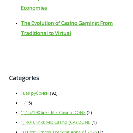
Economies
The Evolution of Casino Gaming: From
Traditional to Virtual
Categories
! Без рубрики
(92)
1
(15)
1) 157190 links Mix Casino DONE
(2)
1) 4010 links Mix Casino (CA) DONE
(1)
10 Best Fitness Tracking Apps of 2026
(1)