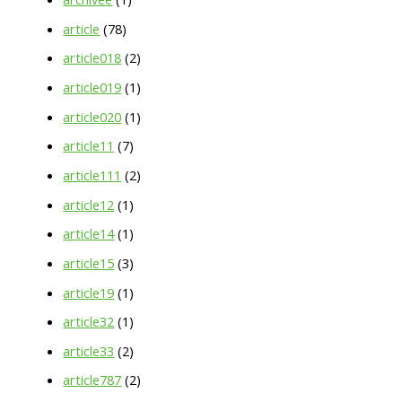
article
(78)
article018
(2)
article019
(1)
article020
(1)
article11
(7)
article111
(2)
article12
(1)
article14
(1)
article15
(3)
article19
(1)
article32
(1)
article33
(2)
article787
(2)