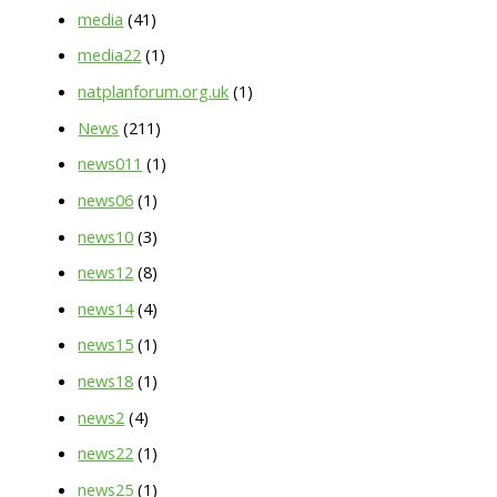
media
(41)
media22
(1)
natplanforum.org.uk
(1)
News
(211)
news011
(1)
news06
(1)
news10
(3)
news12
(8)
news14
(4)
news15
(1)
news18
(1)
news2
(4)
news22
(1)
news25
(1)