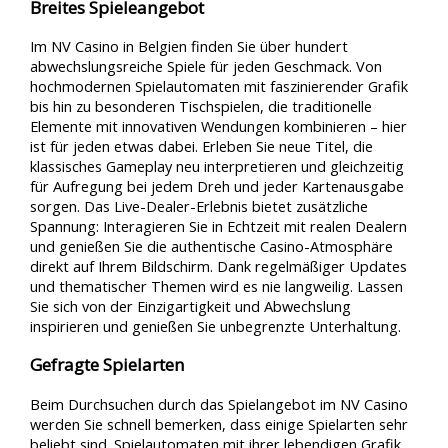
Breites Spieleangebot
Im NV Casino in Belgien finden Sie über hundert
abwechslungsreiche Spiele für jeden Geschmack. Von
hochmodernen Spielautomaten mit faszinierender Grafik
bis hin zu besonderen Tischspielen, die traditionelle
Elemente mit innovativen Wendungen kombinieren – hier
ist für jeden etwas dabei. Erleben Sie neue Titel, die
klassisches Gameplay neu interpretieren und gleichzeitig
für Aufregung bei jedem Dreh und jeder Kartenausgabe
sorgen. Das Live-Dealer-Erlebnis bietet zusätzliche
Spannung: Interagieren Sie in Echtzeit mit realen Dealern
und genießen Sie die authentische Casino-Atmosphäre
direkt auf Ihrem Bildschirm. Dank regelmäßiger Updates
und thematischer Themen wird es nie langweilig. Lassen
Sie sich von der Einzigartigkeit und Abwechslung
inspirieren und genießen Sie unbegrenzte Unterhaltung.
Gefragte Spielarten
Beim Durchsuchen durch das Spielangebot im NV Casino
werden Sie schnell bemerken, dass einige Spielarten sehr
beliebt sind. Spielautomaten mit ihrer lebendigen Grafik