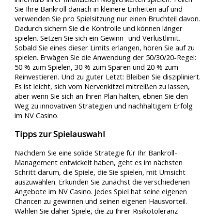
Sie Ihre Bankroll danach in kleinere Einheiten auf und
verwenden Sie pro Spielsitzung nur einen Bruchteil davon.
Dadurch sichern Sie die Kontrolle und können länger
spielen. Setzen Sie sich ein Gewinn- und Verlustlimit.
Sobald Sie eines dieser Limits erlangen, hören Sie auf zu
spielen. Erwägen Sie die Anwendung der 50/30/20-Regel:
50 % zum Spielen, 30 % zum Sparen und 20 % zum
Reinvestieren. Und zu guter Letzt: Bleiben Sie diszipliniert.
Es ist leicht, sich vom Nervenkitzel mitreißen zu lassen,
aber wenn Sie sich an Ihren Plan halten, ebnen Sie den
Weg zu innovativen Strategien und nachhaltigem Erfolg
im NV Casino.
Tipps zur Spielauswahl
Nachdem Sie eine solide Strategie für Ihr Bankroll-
Management entwickelt haben, geht es im nächsten
Schritt darum, die Spiele, die Sie spielen, mit Umsicht
auszuwählen. Erkunden Sie zunächst die verschiedenen
Angebote im NV Casino. Jedes Spiel hat seine eigenen
Chancen zu gewinnen und seinen eigenen Hausvorteil.
Wählen Sie daher Spiele, die zu Ihrer Risikotoleranz