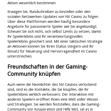
Aktion wesentlich bestimmen.
Erwägen Sie, Rundschreiben zu bestellen oder den
sozialen Netzwerken-Updates von NV Casino zu folgen.
Über diese Plattformen werden häufig besondere
Angebote für passionierte Spieler wie Sie angekündigt.
Scheuen Sie sich nicht, sich selbst Limits zu setzen, damit
Ihr Spielerlebnis und Ihr verantwortungsvolles
Spielerlebnis gesichert sind. Mit einer taktischen Strategie
an Aktionen können Sie Ihren Status steigern und Ihr
Einsatz für Neuerung und Hervorragendheit im Casino
unterstreichen.
Freundschaften in der Gaming-
Community knüpfen
Auch wenn die Neonlichter des NV Casinos verlockend
sind, sind es die Kontakte, die Sie knüpfen, die Ihr
Spielerlebnis wirklich verbessern. Der Interaktion mit
anderen Spielern eröffnet Ihnen eine Welt voller Wissen
und Strategien. Sie werden feststellen, dass die Gaming-
Community von Kooperation und Hilfe lebt, sei es in