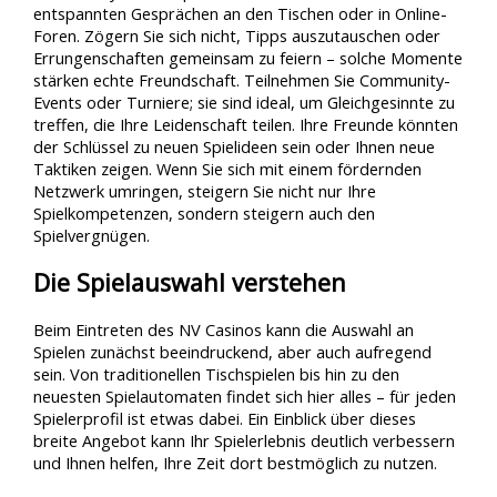
entspannten Gesprächen an den Tischen oder in Online-
Foren. Zögern Sie sich nicht, Tipps auszutauschen oder
Errungenschaften gemeinsam zu feiern – solche Momente
stärken echte Freundschaft. Teilnehmen Sie Community-
Events oder Turniere; sie sind ideal, um Gleichgesinnte zu
treffen, die Ihre Leidenschaft teilen. Ihre Freunde könnten
der Schlüssel zu neuen Spielideen sein oder Ihnen neue
Taktiken zeigen. Wenn Sie sich mit einem fördernden
Netzwerk umringen, steigern Sie nicht nur Ihre
Spielkompetenzen, sondern steigern auch den
Spielvergnügen.
Die Spielauswahl verstehen
Beim Eintreten des NV Casinos kann die Auswahl an
Spielen zunächst beeindruckend, aber auch aufregend
sein. Von traditionellen Tischspielen bis hin zu den
neuesten Spielautomaten findet sich hier alles – für jeden
Spielerprofil ist etwas dabei. Ein Einblick über dieses
breite Angebot kann Ihr Spielerlebnis deutlich verbessern
und Ihnen helfen, Ihre Zeit dort bestmöglich zu nutzen.