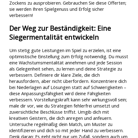
Zockens zu ausprobieren. Gebrauchen Sie diese Offerten;
sie werden Ihren Spielgenuss und Erfolg sicher
verbessern!
Der Weg zur Beständigkeit: Eine
Siegermentalität entwickeln
Um stetig gute Leistungen im Spiel zu erzielen, ist eine
optimistische Einstellung zum Erfolg notwendig. Du musst
eine Wachstumsmentalität annehmen und jede Session
als Gelegenheit sehen, zu lernen und deine Strategie zu
verbessern. Definiere dir klare Ziele, die dich
herausfordern, aber nicht überfordern. Konzentriere dich
bei Niederlagen auf Lösungen statt auf Schwierigkeiten –
diese Anpassungsfähigkeit wird deine Fähigkeiten
verbessern. Vorstellungskraft kann sehr wirkungsvoll sein;
male dir vor, wie du Strategien fehlerfrei umsetzt und
zuversichtliche Beschlüsse triffst. Umgib dich mit
kreativen Geistern, die dich anregen und anfeuern.
Untersuche regelmäßig dein Match, um Muster zu
identifizieren und dich so mit jeder Hand zu verbessern.
Denk daran: Es geht nicht nur um Zufall, sondern auch um