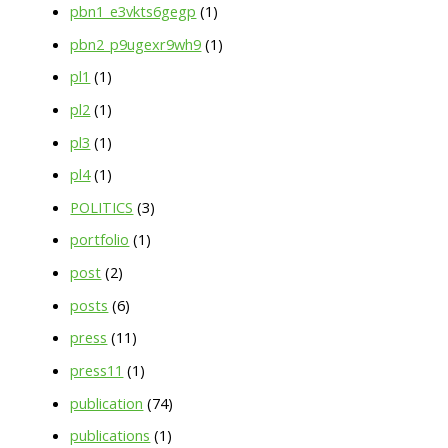
pbn1_e3vkts6gegp
(1)
pbn2_p9ugexr9wh9
(1)
pl1
(1)
pl2
(1)
pl3
(1)
pl4
(1)
POLITICS
(3)
portfolio
(1)
post
(2)
posts
(6)
press
(11)
press11
(1)
publication
(74)
publications
(1)