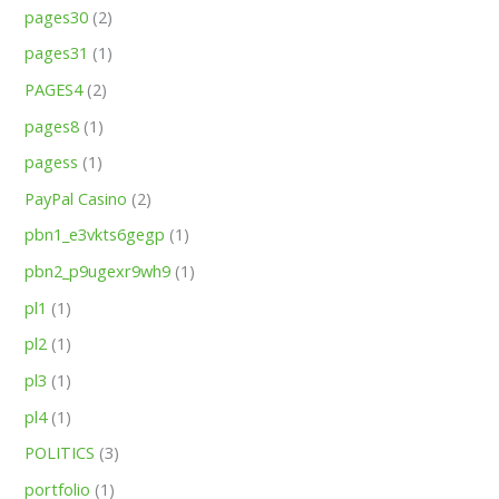
pages30
(2)
pages31
(1)
PAGES4
(2)
pages8
(1)
pagess
(1)
PayPal Casino
(2)
pbn1_e3vkts6gegp
(1)
pbn2_p9ugexr9wh9
(1)
pl1
(1)
pl2
(1)
pl3
(1)
pl4
(1)
POLITICS
(3)
portfolio
(1)