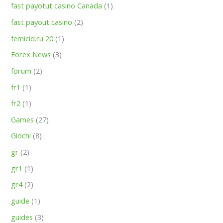
fast payotut casino Canada
(1)
fast payout casino
(2)
femicid.ru 20
(1)
Forex News
(3)
forum
(2)
fr1
(1)
fr2
(1)
Games
(27)
Giochi
(8)
gr
(2)
gr1
(1)
gr4
(2)
guide
(1)
guides
(3)