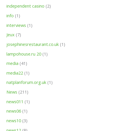
independent casino
(2)
info
(1)
interviews
(1)
Jeux
(7)
josephinesrestaurant.co.uk
(1)
lampohouse.ru 20
(1)
media
(41)
media22
(1)
natplanforum.org.uk
(1)
News
(211)
news011
(1)
news06
(1)
news10
(3)
news12
(8)