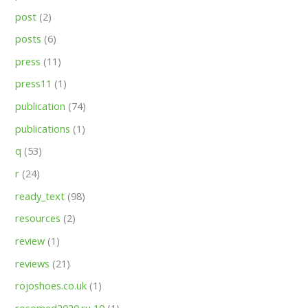
post
(2)
posts
(6)
press
(11)
press11
(1)
publication
(74)
publications
(1)
q
(53)
r
(24)
ready_text
(98)
resources
(2)
review
(1)
reviews
(21)
rojoshoes.co.uk
(1)
rosomed2020.ru 10
(1)