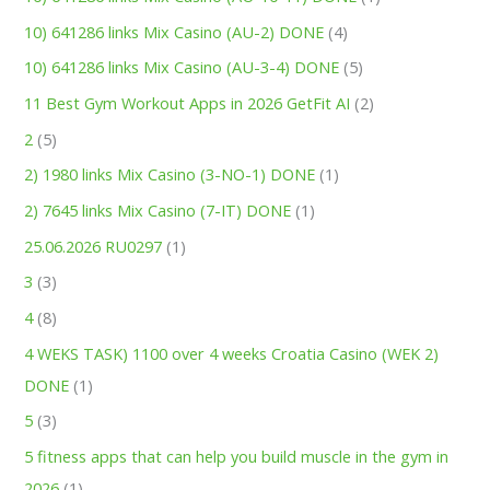
10) 641286 links Mix Casino (AU-2) DONE
(4)
10) 641286 links Mix Casino (AU-3-4) DONE
(5)
11 Best Gym Workout Apps in 2026 GetFit AI
(2)
2
(5)
2) 1980 links Mix Casino (3-NO-1) DONE
(1)
2) 7645 links Mix Casino (7-IT) DONE
(1)
25.06.2026 RU0297
(1)
3
(3)
4
(8)
4 WEKS TASK) 1100 over 4 weeks Croatia Casino (WEK 2)
DONE
(1)
5
(3)
5 fitness apps that can help you build muscle in the gym in
2026
(1)