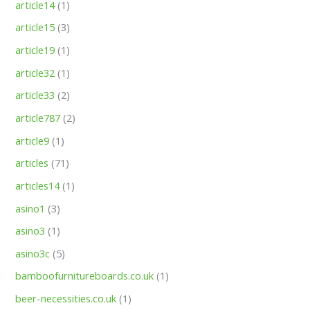
article14
(1)
article15
(3)
article19
(1)
article32
(1)
article33
(2)
article787
(2)
article9
(1)
articles
(71)
articles14
(1)
asino1
(3)
asino3
(1)
asino3c
(5)
bamboofurnitureboards.co.uk
(1)
beer-necessities.co.uk
(1)