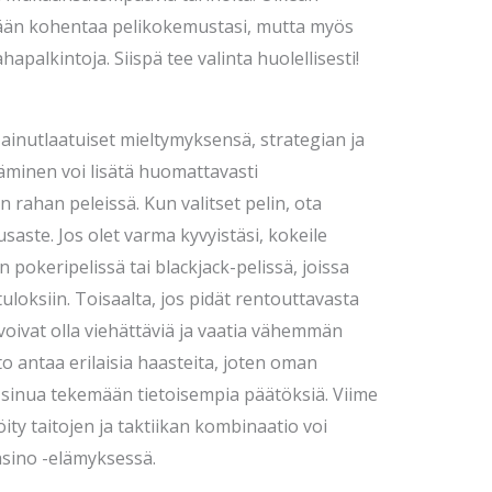
ästään kohentaa pelikokemustasi, mutta myös
hapalkintoja. Siispä tee valinta huolellisesti!
 ainutlaatuiset mieltymyksensä, strategian ja
minen voi lisätä huomattavasti
rahan peleissä. Kun valitset pelin, ota
aste. Jos olet varma kyvyistäsi, kokeile
 pokeripelissä tai blackjack-pelissä, joissa
uloksiin. Toisaalta, jos pidät rentouttavasta
 voivat olla viehättäviä ja vaatia vähemmän
to antaa erilaisia haasteita, joten oman
sinua tekemään tietoisempia päätöksiä. Viime
ity taitojen ja taktiikan kombinaatio voi
asino -elämyksessä.