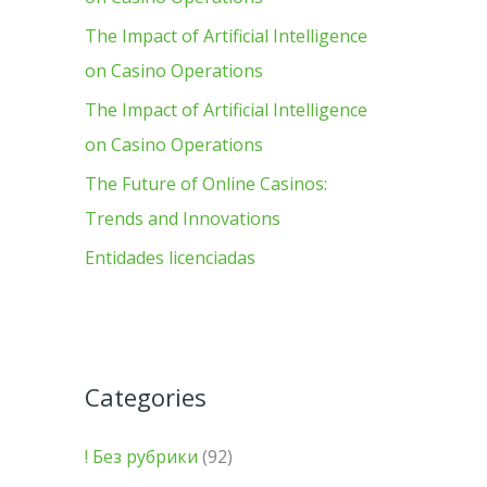
o
The Impact of Artificial Intelligence
r
on Casino Operations
:
The Impact of Artificial Intelligence
on Casino Operations
The Future of Online Casinos:
Trends and Innovations
Entidades licenciadas
Categories
! Без рубрики
(92)