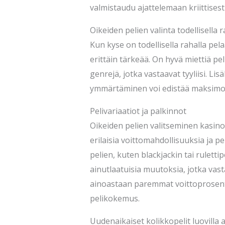
valmistaudu ajattelemaan kriittises
Oikeiden pelien valinta todellisella r
Kun kyse on todellisella rahalla pela
erittäin tärkeää. On hyvä miettiä pel
genrejä, jotka vastaavat tyyliisi. Lis
ymmärtäminen voi edistää maksimoi
Pelivariaatiot ja palkinnot
Oikeiden pelien valitseminen kasinoi
erilaisia voittomahdollisuuksia ja p
pelien, kuten blackjackin tai rulettipe
ainutlaatuisia muutoksia, jotka vasta
ainoastaan paremmat voittoprose
pelikokemus.
Uudenaikaiset kolikkopelit luovilla a