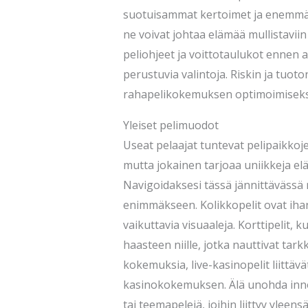
suotuisammat kertoimet ja enemmän j
ne voivat johtaa elämää mullistaviin
peliohjeet ja voittotaulukot ennen a
perustuvia valintoja. Riskin ja tu
rahapelikokemuksen optimoimiseks
Yleiset pelimuodot
Useat pelaajat tuntevat pelipaikkoj
mutta jokainen tarjoaa uniikkeja elä
Navigoidaksesi tässä jännittävässä 
enimmäkseen. Kolikkopelit ovat ihant
vaikuttavia visuaaleja. Korttipelit, k
haasteen niille, jotka nauttivat tark
kokemuksia, live-kasinopelit liittäv
kasinokokemuksen. Älä unohda innovat
tai teemapelejä, joihin liittyy ylee