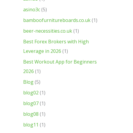
asino3c
(5)
bamboofurnitureboards.co.uk
(1)
beer-necessities.co.uk
(1)
Best Forex Brokers with High
Leverage in 2026
(1)
Best Workout App for Beginners
2026
(1)
Blog
(5)
blog02
(1)
blog07
(1)
blog08
(1)
blog11
(1)