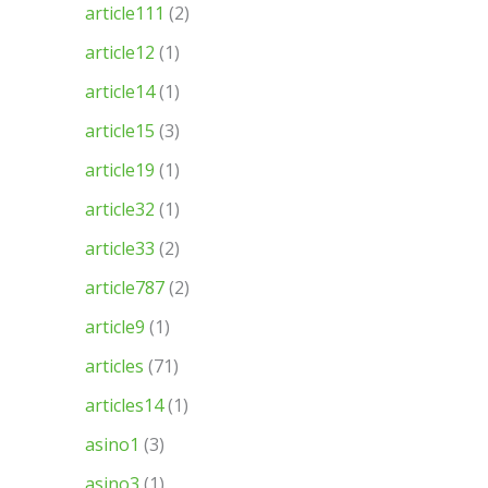
article111
(2)
article12
(1)
article14
(1)
article15
(3)
article19
(1)
article32
(1)
article33
(2)
article787
(2)
article9
(1)
articles
(71)
articles14
(1)
asino1
(3)
asino3
(1)