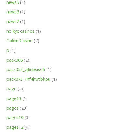
news5
(1)
news6
(1)
news7
(1)
no kyc casinos
(1)
Online Casino
(7)
p
(1)
pack005
(2)
pack054_vj6nbsisoh
(1)
pack073_1hf4hwtbhpu
(1)
page
(4)
page13
(1)
pages
(23)
pages10
(3)
pages12
(4)