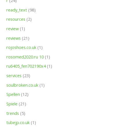
r
(24)
ready_text
(98)
resources
(2)
review
(1)
reviews
(21)
rojoshoes.co.uk
(1)
rosomed2020.ru 10
(1)
ru6405_fen702190x4
(1)
services
(23)
soulbroken.co.uk
(1)
Spellen
(12)
Spiele
(21)
trends
(5)
tubejp.co.uk
(1)