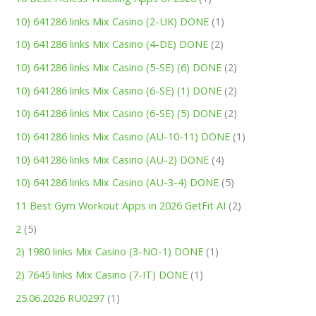
10) 641286 links Mix Casino (2-UK) DONE
(1)
10) 641286 links Mix Casino (4-DE) DONE
(2)
10) 641286 links Mix Casino (5-SE) (6) DONE
(2)
10) 641286 links Mix Casino (6-SE) (1) DONE
(2)
10) 641286 links Mix Casino (6-SE) (5) DONE
(2)
10) 641286 links Mix Casino (AU-10-11) DONE
(1)
10) 641286 links Mix Casino (AU-2) DONE
(4)
10) 641286 links Mix Casino (AU-3-4) DONE
(5)
11 Best Gym Workout Apps in 2026 GetFit AI
(2)
2
(5)
2) 1980 links Mix Casino (3-NO-1) DONE
(1)
2) 7645 links Mix Casino (7-IT) DONE
(1)
25.06.2026 RU0297
(1)