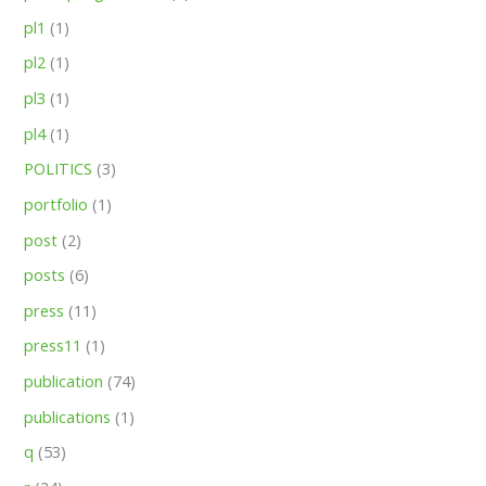
pl1
(1)
pl2
(1)
pl3
(1)
pl4
(1)
POLITICS
(3)
portfolio
(1)
post
(2)
posts
(6)
press
(11)
press11
(1)
publication
(74)
publications
(1)
q
(53)