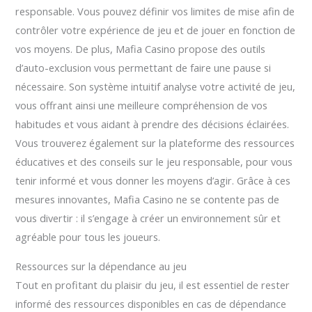
responsable. Vous pouvez définir vos limites de mise afin de
contrôler votre expérience de jeu et de jouer en fonction de
vos moyens. De plus, Mafia Casino propose des outils
d’auto-exclusion vous permettant de faire une pause si
nécessaire. Son système intuitif analyse votre activité de jeu,
vous offrant ainsi une meilleure compréhension de vos
habitudes et vous aidant à prendre des décisions éclairées.
Vous trouverez également sur la plateforme des ressources
éducatives et des conseils sur le jeu responsable, pour vous
tenir informé et vous donner les moyens d’agir. Grâce à ces
mesures innovantes, Mafia Casino ne se contente pas de
vous divertir : il s’engage à créer un environnement sûr et
agréable pour tous les joueurs.
Ressources sur la dépendance au jeu
Tout en profitant du plaisir du jeu, il est essentiel de rester
informé des ressources disponibles en cas de dépendance