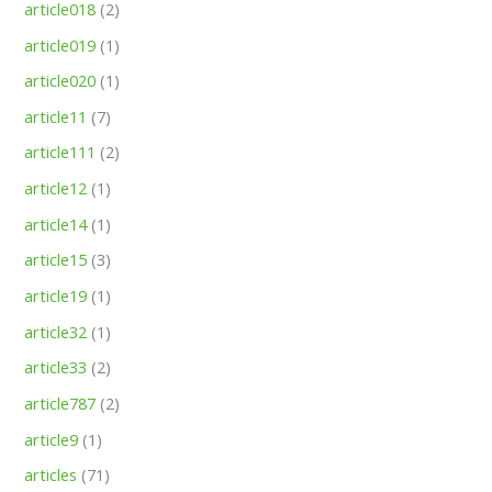
article018
(2)
article019
(1)
article020
(1)
article11
(7)
article111
(2)
article12
(1)
article14
(1)
article15
(3)
article19
(1)
article32
(1)
article33
(2)
article787
(2)
article9
(1)
articles
(71)