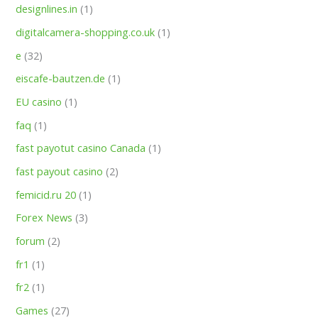
designlines.in
(1)
digitalcamera-shopping.co.uk
(1)
e
(32)
eiscafe-bautzen.de
(1)
EU casino
(1)
faq
(1)
fast payotut casino Canada
(1)
fast payout casino
(2)
femicid.ru 20
(1)
Forex News
(3)
forum
(2)
fr1
(1)
fr2
(1)
Games
(27)