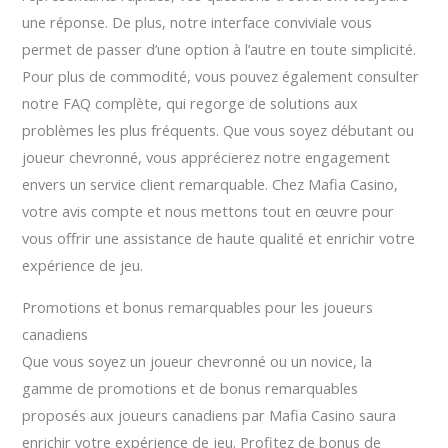
une réponse. De plus, notre interface conviviale vous
permet de passer d’une option à l’autre en toute simplicité.
Pour plus de commodité, vous pouvez également consulter
notre FAQ complète, qui regorge de solutions aux
problèmes les plus fréquents. Que vous soyez débutant ou
joueur chevronné, vous apprécierez notre engagement
envers un service client remarquable. Chez Mafia Casino,
votre avis compte et nous mettons tout en œuvre pour
vous offrir une assistance de haute qualité et enrichir votre
expérience de jeu.
Promotions et bonus remarquables pour les joueurs
canadiens
Que vous soyez un joueur chevronné ou un novice, la
gamme de promotions et de bonus remarquables
proposés aux joueurs canadiens par Mafia Casino saura
enrichir votre expérience de jeu. Profitez de bonus de