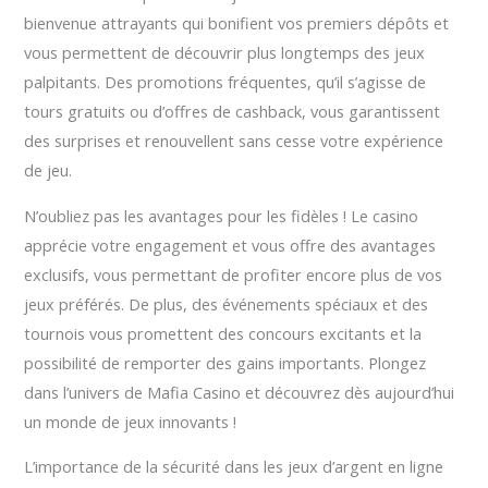
bienvenue attrayants qui bonifient vos premiers dépôts et
vous permettent de découvrir plus longtemps des jeux
palpitants. Des promotions fréquentes, qu’il s’agisse de
tours gratuits ou d’offres de cashback, vous garantissent
des surprises et renouvellent sans cesse votre expérience
de jeu.
N’oubliez pas les avantages pour les fidèles ! Le casino
apprécie votre engagement et vous offre des avantages
exclusifs, vous permettant de profiter encore plus de vos
jeux préférés. De plus, des événements spéciaux et des
tournois vous promettent des concours excitants et la
possibilité de remporter des gains importants. Plongez
dans l’univers de Mafia Casino et découvrez dès aujourd’hui
un monde de jeux innovants !
L’importance de la sécurité dans les jeux d’argent en ligne