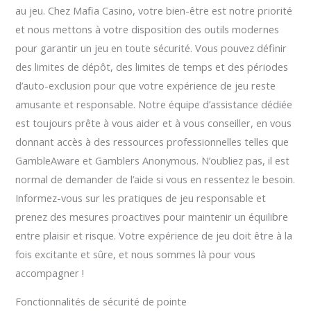
au jeu. Chez Mafia Casino, votre bien-être est notre priorité
et nous mettons à votre disposition des outils modernes
pour garantir un jeu en toute sécurité. Vous pouvez définir
des limites de dépôt, des limites de temps et des périodes
d’auto-exclusion pour que votre expérience de jeu reste
amusante et responsable. Notre équipe d’assistance dédiée
est toujours prête à vous aider et à vous conseiller, en vous
donnant accès à des ressources professionnelles telles que
GambleAware et Gamblers Anonymous. N’oubliez pas, il est
normal de demander de l’aide si vous en ressentez le besoin.
Informez-vous sur les pratiques de jeu responsable et
prenez des mesures proactives pour maintenir un équilibre
entre plaisir et risque. Votre expérience de jeu doit être à la
fois excitante et sûre, et nous sommes là pour vous
accompagner !
Fonctionnalités de sécurité de pointe