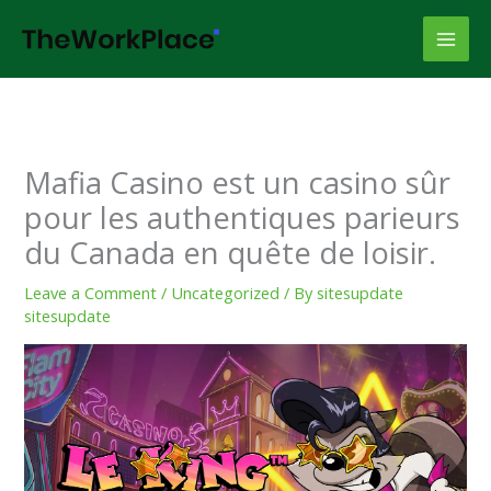
Skip
to
content
Mafia Casino est un casino sûr
pour les authentiques parieurs
du Canada en quête de loisir.
Leave a Comment
/
Uncategorized
/ By
sitesupdate
sitesupdate