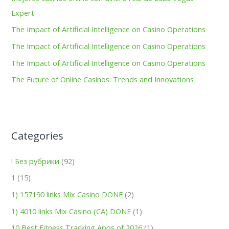
f
Expert
o
The Impact of Artificial Intelligence on Casino Operations
r
The Impact of Artificial Intelligence on Casino Operations
:
The Impact of Artificial Intelligence on Casino Operations
The Future of Online Casinos: Trends and Innovations
Categories
! Без рубрики
(92)
1
(15)
1) 157190 links Mix Casino DONE
(2)
1) 4010 links Mix Casino (CA) DONE
(1)
10 Best Fitness Tracking Apps of 2026
(1)