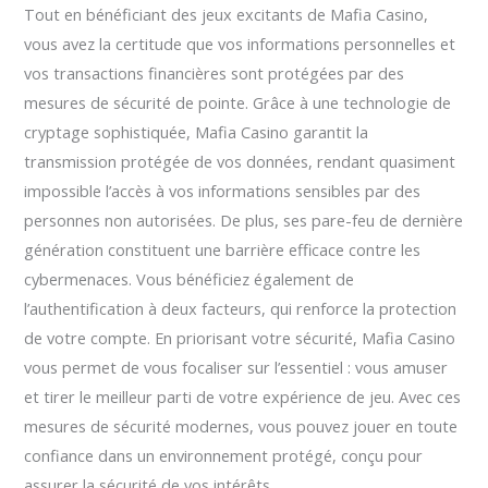
Tout en bénéficiant des jeux excitants de Mafia Casino,
vous avez la certitude que vos informations personnelles et
vos transactions financières sont protégées par des
mesures de sécurité de pointe. Grâce à une technologie de
cryptage sophistiquée, Mafia Casino garantit la
transmission protégée de vos données, rendant quasiment
impossible l’accès à vos informations sensibles par des
personnes non autorisées. De plus, ses pare-feu de dernière
génération constituent une barrière efficace contre les
cybermenaces. Vous bénéficiez également de
l’authentification à deux facteurs, qui renforce la protection
de votre compte. En priorisant votre sécurité, Mafia Casino
vous permet de vous focaliser sur l’essentiel : vous amuser
et tirer le meilleur parti de votre expérience de jeu. Avec ces
mesures de sécurité modernes, vous pouvez jouer en toute
confiance dans un environnement protégé, conçu pour
assurer la sécurité de vos intérêts.