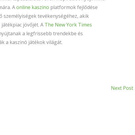
mára. A
online kaszino
platformok fejlődése
tő személyiségek tevékenységéhez, akik
 játékpiac jövőjét. A
The New York Times
nyújtanak a legfrissebb trendekbe és
k a kaszinó játékok világát.
Next Post