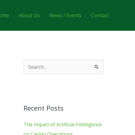
ome
About Us
News / Events
Contact
S
e
a
r
c
Recent Posts
h
The Impact of Artificial Intelligence
f
on Casino Operations