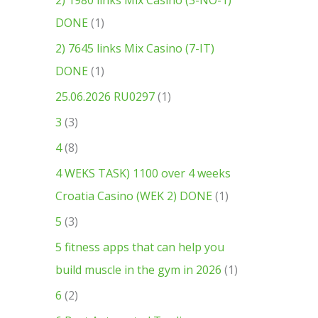
2) 1980 links Mix Casino (3-NO-1)
DONE
(1)
2) 7645 links Mix Casino (7-IT)
DONE
(1)
25.06.2026 RU0297
(1)
3
(3)
4
(8)
4 WEKS TASK) 1100 over 4 weeks
Croatia Casino (WEK 2) DONE
(1)
5
(3)
5 fitness apps that can help you
build muscle in the gym in 2026
(1)
6
(2)