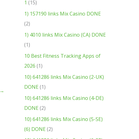
1
(15)
1) 157190 links Mix Casino DONE
(2)
1) 4010 links Mix Casino (CA) DONE
(1)
10 Best Fitness Tracking Apps of
2026
(1)
10) 641286 links Mix Casino (2-UK)
DONE
(1)
→
10) 641286 links Mix Casino (4-DE)
DONE
(2)
10) 641286 links Mix Casino (5-SE)
(6) DONE
(2)