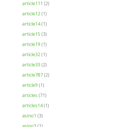
article111
(2)
article12
(1)
article14
(1)
article15
(3)
article19
(1)
article32
(1)
article33
(2)
article787
(2)
article9
(1)
articles
(71)
articles14
(1)
asino1
(3)
asino3
(1)