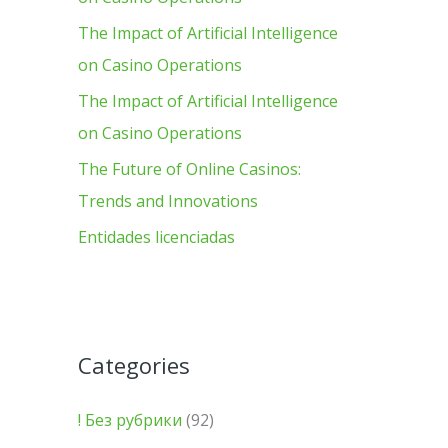
o
The Impact of Artificial Intelligence
r
on Casino Operations
:
The Impact of Artificial Intelligence
on Casino Operations
The Future of Online Casinos:
Trends and Innovations
Entidades licenciadas
Categories
! Без рубрики
(92)