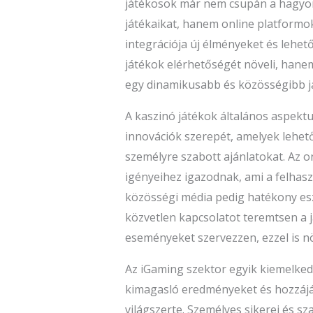
játékosok már nem csupán a hagyo
játékaikat, hanem online platformok
integrációja új élményeket és lehet
játékok elérhetőségét növeli, hanem 
egy dinamikusabb és közösségibb já
A kaszinó játékok általános aspektu
innovációk szerepét, amelyek lehető
személyre szabott ajánlatokat. Az 
igényeihez igazodnak, ami a felhas
közösségi média pedig hatékony esz
közvetlen kapcsolatot teremtsen a 
eseményeket szervezzen, ezzel is növ
Az iGaming szektor egyik kiemelked
kimagasló eredményeket és hozzájá
világszerte. Személyes sikerei és sz