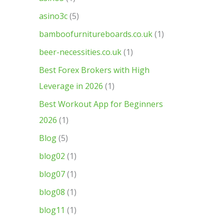
asino3c
(5)
bamboofurnitureboards.co.uk
(1)
beer-necessities.co.uk
(1)
Best Forex Brokers with High
Leverage in 2026
(1)
Best Workout App for Beginners
2026
(1)
Blog
(5)
blog02
(1)
blog07
(1)
blog08
(1)
blog11
(1)