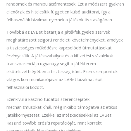
randomok és manipulációmentesek. Ezt a módszert gyakran
ellenőrzik és hitelesítik független külső auditorai, így a
felhasználók bizalmat nyernek a játékok tisztaságában.
Továbbá az LVBet betartja a játékfelügyeleti szervek
meghatározott szigorú rendeleti követelményeket, amelyek
a tisztességes működésre kapcsolódó útmutatásokat
érvényesítik. A játékszabályok és a kifizetési százalékok
transzparenciája ugyanúgy segít a játékterem
elkötelezettségében a tisztesség iránt. Ezen szempontok
világos kommunikációjával az LVBet bizalmat épít
felhasználói között.
Ezenkívül a kaszinó tudatos szerencsejáték-
mechanizmusokat kínál, még inkább támogatva az etikus
játékkörnyezetet. Ezekkel az intézkedésekkel az LVBet
Kaszinó tovább erősíti reputációját, mint korrekt
szerencsejáték-létesítmény hazánkban.