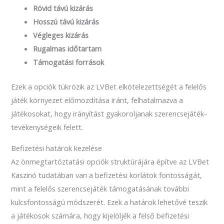
Rövid távú kizárás
Hosszú távú kizárás
Végleges kizárás
Rugalmas időtartam
Támogatási források
Ezek a opciók tükrözik az LVBet elkötelezettségét a felelős
játék környezet előmozdítása iránt, felhatalmazva a
játékosokat, hogy irányítást gyakoroljanak szerencsejáték-
tevékenységeik felett.
Befizetési határok kezelése
Az önmegtartóztatási opciók struktúrájára építve az LVBet
Kaszinó tudatában van a befizetési korlátok fontosságát,
mint a felelős szerencsejáték támogatásának további
kulcsfontosságú módszerét. Ezek a határok lehetővé teszik
a játékosok számára, hogy kijelöljék a felső befizetési