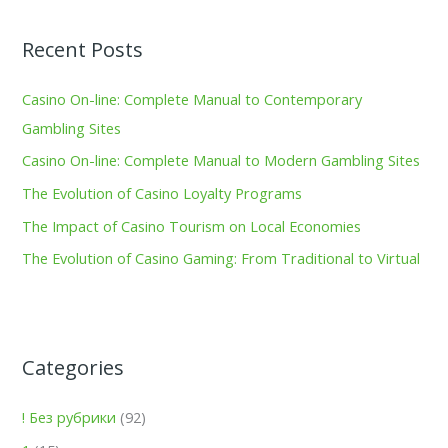
r
Recent Posts
c
h
Casino On-line: Complete Manual to Contemporary
f
Gambling Sites
o
Casino On-line: Complete Manual to Modern Gambling Sites
r
The Evolution of Casino Loyalty Programs
:
The Impact of Casino Tourism on Local Economies
The Evolution of Casino Gaming: From Traditional to Virtual
Categories
! Без рубрики
(92)