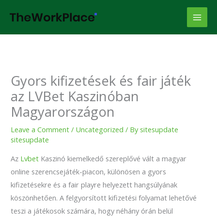
Skip
to
content
Gyors kifizetések és fair játék
az LVBet Kaszinóban
Magyarországon
Leave a Comment
/
Uncategorized
/ By
sitesupdate
sitesupdate
Az
Lvbet
Kaszinó kiemelkedő szereplővé vált a magyar
online szerencsejáték-piacon, különösen a gyors
kifizetésekre és a fair playre helyezett hangsúlyának
köszönhetően. A felgyorsított kifizetési folyamat lehetővé
teszi a játékosok számára, hogy néhány órán belül