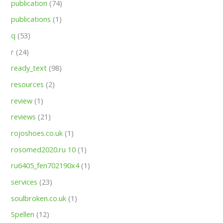
publication
(74)
publications
(1)
q
(53)
r
(24)
ready_text
(98)
resources
(2)
review
(1)
reviews
(21)
rojoshoes.co.uk
(1)
rosomed2020.ru 10
(1)
ru6405_fen702190x4
(1)
services
(23)
soulbroken.co.uk
(1)
Spellen
(12)