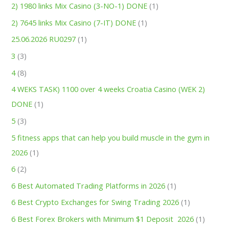
2) 1980 links Mix Casino (3-NO-1) DONE
(1)
2) 7645 links Mix Casino (7-IT) DONE
(1)
25.06.2026 RU0297
(1)
3
(3)
4
(8)
4 WEKS TASK) 1100 over 4 weeks Croatia Casino (WEK 2)
DONE
(1)
5
(3)
5 fitness apps that can help you build muscle in the gym in
2026
(1)
6
(2)
6 Best Automated Trading Platforms in 2026
(1)
6 Best Crypto Exchanges for Swing Trading 2026
(1)
6 Best Forex Brokers with Minimum $1 Deposit ️ 2026
(1)