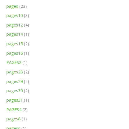
pages
(23)
pages10
(3)
pages12
(4)
pages14
(1)
pages15
(2)
pages16
(1)
PAGES2
(1)
pages28
(2)
pages29
(2)
pages30
(2)
pages31
(1)
PAGES4
(2)
pages8
(1)
pagess
(1)