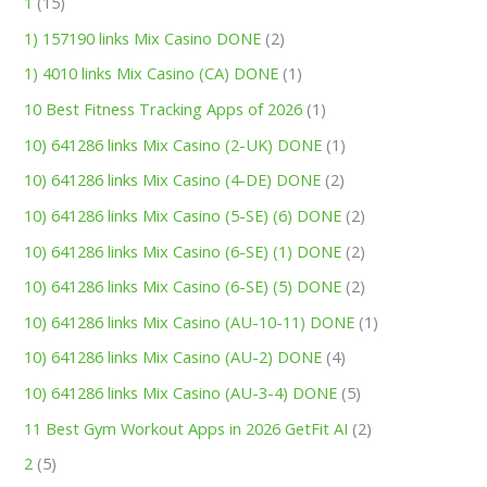
1
(15)
1) 157190 links Mix Casino DONE
(2)
1) 4010 links Mix Casino (CA) DONE
(1)
10 Best Fitness Tracking Apps of 2026
(1)
10) 641286 links Mix Casino (2-UK) DONE
(1)
10) 641286 links Mix Casino (4-DE) DONE
(2)
10) 641286 links Mix Casino (5-SE) (6) DONE
(2)
10) 641286 links Mix Casino (6-SE) (1) DONE
(2)
10) 641286 links Mix Casino (6-SE) (5) DONE
(2)
10) 641286 links Mix Casino (AU-10-11) DONE
(1)
10) 641286 links Mix Casino (AU-2) DONE
(4)
10) 641286 links Mix Casino (AU-3-4) DONE
(5)
11 Best Gym Workout Apps in 2026 GetFit AI
(2)
2
(5)