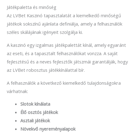
Játékpaletta és minőség
Az LVBet Kaszinó tapasztalatát a kiemelkedő minőségű
játékok sokszínű ajánlata definiálja, amely a felhasználók
széles skálájának igényeit szolgálja ki.
A kaszinó egy izgalmas játékpalettát kínál, amely egyaránt
az eseti, és a tapasztalt felhasználókat vonzza. A saját
fejlesztésű és a neves fejlesztők játszmái garantálják, hogy
az LVBet robosztus játékkínálattal bír.
A felhasználók a következő kiemelkedő tulajdonságokra
várhatnak:
Slotok kínálata
Élő osztós játékok
Asztali játékok
Növekvő nyereményalapok