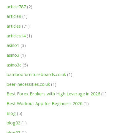
article787
(2)
article9
(1)
articles
(71)
articles14
(1)
asino1
(3)
asino3
(1)
asino3c
(5)
bamboofurnitureboards.co.uk
(1)
beer-necessities.co.uk
(1)
Best Forex Brokers with High Leverage in 2026
(1)
Best Workout App for Beginners 2026
(1)
Blog
(5)
blog02
(1)
blog07
(1)