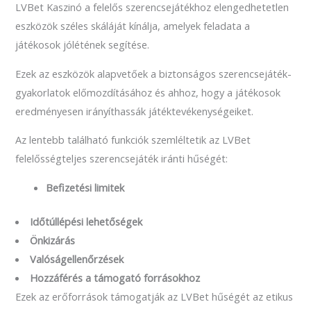
LVBet Kaszinó a felelős szerencsejátékhoz elengedhetetlen
eszközök széles skáláját kínálja, amelyek feladata a
játékosok jólétének segítése.
Ezek az eszközök alapvetőek a biztonságos szerencsejáték-
gyakorlatok előmozdításához és ahhoz, hogy a játékosok
eredményesen irányíthassák játéktevékenységeiket.
Az lentebb található funkciók szemléltetik az LVBet
felelősségteljes szerencsejáték iránti hűségét:
Befizetési limitek
Időtúllépési lehetőségek
Önkizárás
Valóságellenőrzések
Hozzáférés a támogató forrásokhoz
Ezek az erőforrások támogatják az LVBet hűségét az etikus