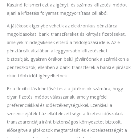
Kaszinó felismeri ezt az igényt, és számos kifizetési módot
ajánl a kifizetési folyamat meggyorsítása céljából.
A játékosok igénybe vehetik az elektronikus pénztárca
megoldásokat, banki transzfereket és kártyás fizetéseket,
amelyek mindegyikének eltérő a feldolgozási ideje. Az e-
pénztárcák általában a leggyorsabb kifizetéseket
biztosítják, gyakran órákon belül jóváíródnak a számlákon a
pénzeszközök, ellenben a banki transzferek a banki eljárások
okán több időt igényelhetnek.
Ez a flexibilitás lehetővé teszi a játékosok számára, hogy
olyan fizetési módot válasszanak, amely megfelel
preferenciáikkal és időérzékenységükkel. Ezenkívül a
szerencsejáték-ház elkötelezettsége a fizetési időszakok
transzparenciája iránt biztonságos környezetet biztosít,
elősegítve a játékosok megtartását és elkötelezettségét a