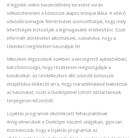
A legjobb online kaszinóélmény keresése során
nélkülözhetetlen a bónuszok alapos komparálása. A eltérő
üdvözlőcsomagok felmérésével azonosíthatjuk, hogy mely
lehetőségek biztosítják a legmagasabb értékesítést. Ezzel
informált döntéseket alkothatunk, szavatolva, hogy a
tőkénket megfelelően használjuk fel.
Miközben eligazodunk ezekben a kecsegtető ajánlatokban,
kulcsfontosságú, hogy részletesen megvizsgáljuk a
kondíciókat. Az rendelkezésre álló üdvözlő bónuszok
elsajátítása előkészít arra, hogy maradéktalanul kiaknázzuk
az hasznokat, ezzel a DudeSpinnél töltött időtartamunk
ténylegesen kifizetődő.
Lojalitás programok elkötelezett felhasználóknak
Amíg elmerülünk a DudeSpin Kaszinó világában, gyorsan
észrevesszük, hogy a lojalitás programok az