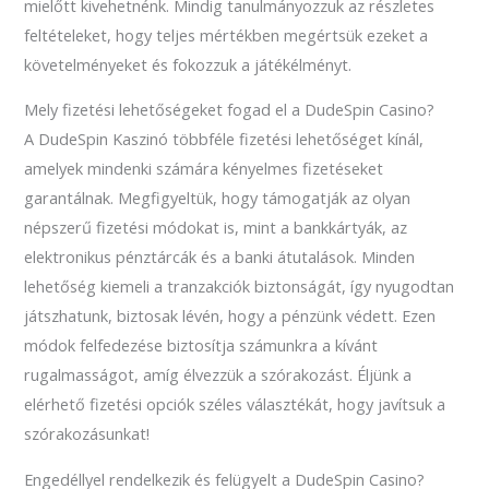
mielőtt kivehetnénk. Mindig tanulmányozzuk az részletes
feltételeket, hogy teljes mértékben megértsük ezeket a
követelményeket és fokozzuk a játékélményt.
Mely fizetési lehetőségeket fogad el a DudeSpin Casino?
A DudeSpin Kaszinó többféle fizetési lehetőséget kínál,
amelyek mindenki számára kényelmes fizetéseket
garantálnak. Megfigyeltük, hogy támogatják az olyan
népszerű fizetési módokat is, mint a bankkártyák, az
elektronikus pénztárcák és a banki átutalások. Minden
lehetőség kiemeli a tranzakciók biztonságát, így nyugodtan
játszhatunk, biztosak lévén, hogy a pénzünk védett. Ezen
módok felfedezése biztosítja számunkra a kívánt
rugalmasságot, amíg élvezzük a szórakozást. Éljünk a
elérhető fizetési opciók széles választékát, hogy javítsuk a
szórakozásunkat!
Engedéllyel rendelkezik és felügyelt a DudeSpin Casino?