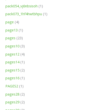
pack054_vj6nbsisoh
(1)
pack073_1hf4hwtbhpu
(1)
page
(4)
page13
(1)
pages
(23)
pages10
(3)
pages12
(4)
pages14
(1)
pages15
(2)
pages16
(1)
PAGES2
(1)
pages28
(2)
pages29
(2)
pages30
(2)