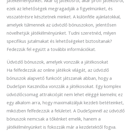
játékélményünket. Akár új játékosról, akár profi játékosról,
ezek az lehetőségek megragadják a figyelmünket, és
visszatérésre késztetnek minket. A különféle ajánlatokkal,
amelyek túlmennek az üdvözlő bónuszokon, jelentősen
növelhetjük játékélményünket. Tudni szeretnéd, milyen
specifikus jutalmakat és lehetőségeket biztosítanak?
Fedezzük fel együtt a további információkat.
Üdvözlő bónuszok, amelyek vonzzák a játékosokat
Ha felfedezzük az online játékok világát, az üdvözlő
bónuszok alapvető funkciót játszanak abban, hogy a
DudeSpin Kaszinóba vonzzák a játékosokat. Egy komplex
üdvözlőcsomag attrakcióját nem lehet eléggé kiemelni; ez
egy alkalom arra, hogy maximalizáljuk kezdeti betéteinket,
miközben felfedezzük a felületet. A DudeSpinnél az üdvözlő
bónuszok nemcsak a tőkénket emelik, hanem a
játékélményünket is fokozzák már a kezdetektől fogva.