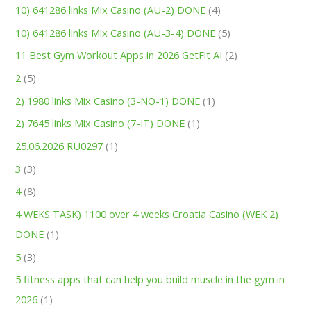
10) 641286 links Mix Casino (AU-2) DONE
(4)
10) 641286 links Mix Casino (AU-3-4) DONE
(5)
11 Best Gym Workout Apps in 2026 GetFit AI
(2)
2
(5)
2) 1980 links Mix Casino (3-NO-1) DONE
(1)
2) 7645 links Mix Casino (7-IT) DONE
(1)
25.06.2026 RU0297
(1)
3
(3)
4
(8)
4 WEKS TASK) 1100 over 4 weeks Croatia Casino (WEK 2)
DONE
(1)
5
(3)
5 fitness apps that can help you build muscle in the gym in
2026
(1)