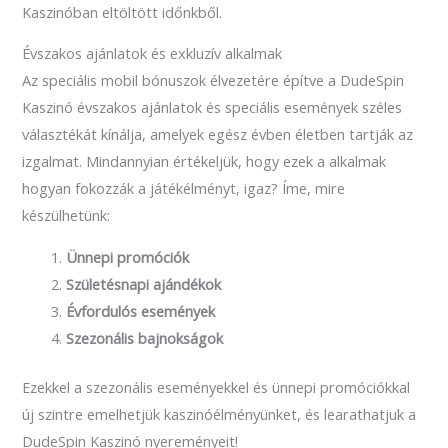
Kaszinóban eltöltött időnkből.
Évszakos ajánlatok és exkluzív alkalmak
Az speciális mobil bónuszok élvezetére építve a DudeSpin
Kaszinó évszakos ajánlatok és speciális események széles
választékát kínálja, amelyek egész évben életben tartják az
izgalmat. Mindannyian értékeljük, hogy ezek a alkalmak
hogyan fokozzák a játékélményt, igaz? Íme, mire
készülhetünk:
Ünnepi promóciók
Születésnapi ajándékok
Évfordulós események
Szezonális bajnokságok
Ezekkel a szezonális eseményekkel és ünnepi promóciókkal
új szintre emelhetjük kaszinóélményünket, és learathatjuk a
DudeSpin Kaszinó nyereményeit!