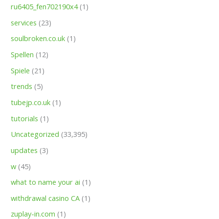
ru6405_fen702190x4
(1)
services
(23)
soulbroken.co.uk
(1)
Spellen
(12)
Spiele
(21)
trends
(5)
tubejp.co.uk
(1)
tutorials
(1)
Uncategorized
(33,395)
updates
(3)
w
(45)
what to name your ai
(1)
withdrawal casino CA
(1)
zuplay-in.com
(1)