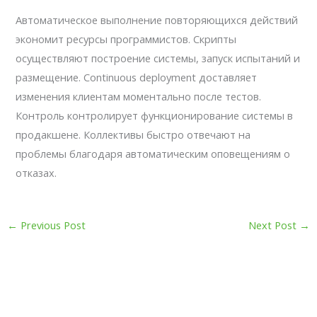
Автоматическое выполнение повторяющихся действий
экономит ресурсы программистов. Скрипты
осуществляют построение системы, запуск испытаний и
размещение. Continuous deployment доставляет
изменения клиентам моментально после тестов.
Контроль контролирует функционирование системы в
продакшене. Коллективы быстро отвечают на
проблемы благодаря автоматическим оповещениям о
отказах.
←
Previous Post
Next Post
→