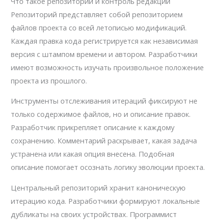
Что такое репозитории и контроль редакций
Репозиторий представляет собой репозиторием
файлов проекта со всей летописью модификаций.
Каждая правка кода регистрируется как независимая
версия с штампом времени и автором. Разработчики
имеют возможность изучать произвольное положение
проекта из прошлого.
Инструменты отслеживания итераций фиксируют не
только содержимое файлов, но и описание правок.
Разработчик прикрепляет описание к каждому
сохранению. Комментарий раскрывает, какая задача
устранена или какая опция внесена. Подобная
описание помогает осознать логику эволюции проекта.
Центральный репозиторий хранит каноническую
итерацию кода. Разработчики формируют локальные
дубликаты на своих устройствах. Программист