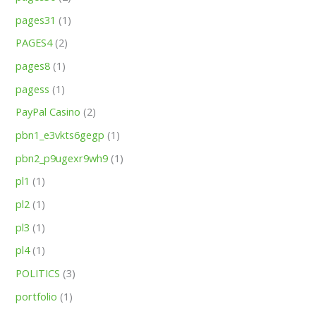
pages31
(1)
PAGES4
(2)
pages8
(1)
pagess
(1)
PayPal Casino
(2)
pbn1_e3vkts6gegp
(1)
pbn2_p9ugexr9wh9
(1)
pl1
(1)
pl2
(1)
pl3
(1)
pl4
(1)
POLITICS
(3)
portfolio
(1)