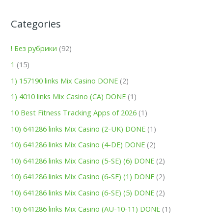
Categories
! Без рубрики
(92)
1
(15)
1) 157190 links Mix Casino DONE
(2)
1) 4010 links Mix Casino (CA) DONE
(1)
10 Best Fitness Tracking Apps of 2026
(1)
10) 641286 links Mix Casino (2-UK) DONE
(1)
10) 641286 links Mix Casino (4-DE) DONE
(2)
10) 641286 links Mix Casino (5-SE) (6) DONE
(2)
10) 641286 links Mix Casino (6-SE) (1) DONE
(2)
10) 641286 links Mix Casino (6-SE) (5) DONE
(2)
10) 641286 links Mix Casino (AU-10-11) DONE
(1)