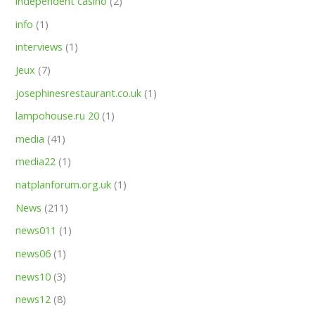
independent casino
(2)
info
(1)
interviews
(1)
Jeux
(7)
josephinesrestaurant.co.uk
(1)
lampohouse.ru 20
(1)
media
(41)
media22
(1)
natplanforum.org.uk
(1)
News
(211)
news011
(1)
news06
(1)
news10
(3)
news12
(8)