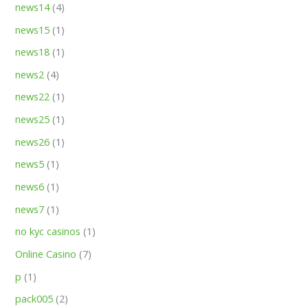
news14
(4)
news15
(1)
news18
(1)
news2
(4)
news22
(1)
news25
(1)
news26
(1)
news5
(1)
news6
(1)
news7
(1)
no kyc casinos
(1)
Online Casino
(7)
p
(1)
pack005
(2)