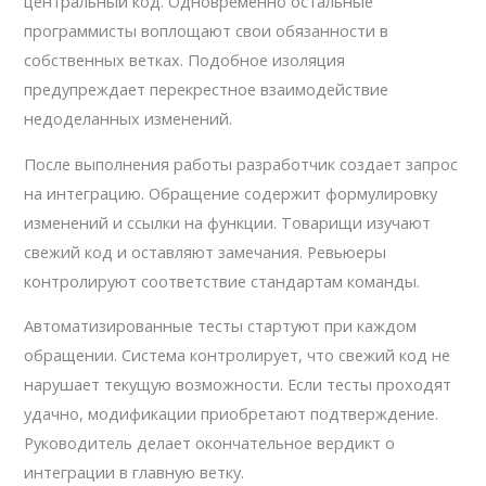
центральный код. Одновременно остальные
программисты воплощают свои обязанности в
собственных ветках. Подобное изоляция
предупреждает перекрестное взаимодействие
недоделанных изменений.
После выполнения работы разработчик создает запрос
на интеграцию. Обращение содержит формулировку
изменений и ссылки на функции. Товарищи изучают
свежий код и оставляют замечания. Ревьюеры
контролируют соответствие стандартам команды.
Автоматизированные тесты стартуют при каждом
обращении. Система контролирует, что свежий код не
нарушает текущую возможности. Если тесты проходят
удачно, модификации приобретают подтверждение.
Руководитель делает окончательное вердикт о
интеграции в главную ветку.