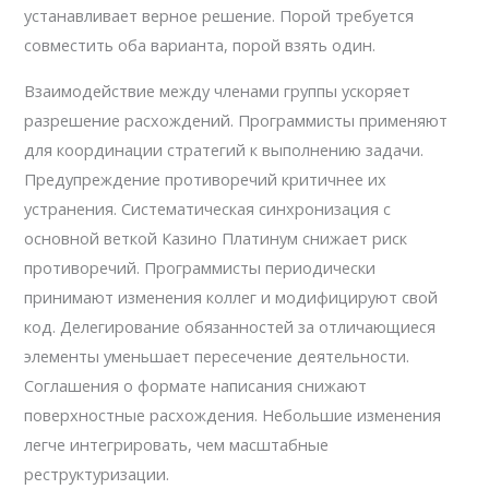
устанавливает верное решение. Порой требуется
совместить оба варианта, порой взять один.
Взаимодействие между членами группы ускоряет
разрешение расхождений. Программисты применяют
для координации стратегий к выполнению задачи.
Предупреждение противоречий критичнее их
устранения. Систематическая синхронизация с
основной веткой Казино Платинум снижает риск
противоречий. Программисты периодически
принимают изменения коллег и модифицируют свой
код. Делегирование обязанностей за отличающиеся
элементы уменьшает пересечение деятельности.
Соглашения о формате написания снижают
поверхностные расхождения. Небольшие изменения
легче интегрировать, чем масштабные
реструктуризации.