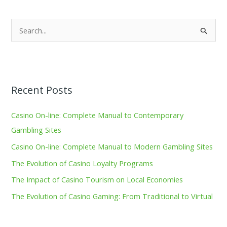
S
e
a
r
Recent Posts
c
h
Casino On-line: Complete Manual to Contemporary
f
Gambling Sites
o
Casino On-line: Complete Manual to Modern Gambling Sites
r
The Evolution of Casino Loyalty Programs
:
The Impact of Casino Tourism on Local Economies
The Evolution of Casino Gaming: From Traditional to Virtual