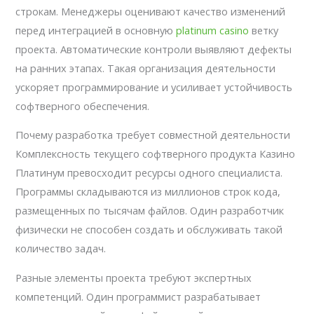
строкам. Менеджеры оценивают качество изменений
перед интеграцией в основную
platinum casino
ветку
проекта. Автоматические контроли выявляют дефекты
на ранних этапах. Такая организация деятельности
ускоряет программирование и усиливает устойчивость
софтверного обеспечения.
Почему разработка требует совместной деятельности
Комплексность текущего софтверного продукта Казино
Платинум превосходит ресурсы одного специалиста.
Программы складываются из миллионов строк кода,
размещенных по тысячам файлов. Один разработчик
физически не способен создать и обслуживать такой
количество задач.
Разные элементы проекта требуют экспертных
компетенций. Один программист разрабатывает