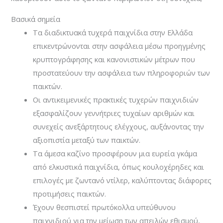
Βασικά σημεία
Τα διαδικτυακά τυχερά παιχνίδια στην Ελλάδα
επικεντρώνονται στην ασφάλεια μέσω προηγμένης
κρυπτογράφησης και κανονιστικών μέτρων που
προστατεύουν την ασφάλεια των πληροφοριών των
παικτών.
Οι αντικειμενικές πρακτικές τυχερών παιχνιδιών
εξασφαλίζουν γεννήτριες τυχαίων αριθμών και
συνεχείς ανεξάρτητους ελέγχους, αυξάνοντας την
αξιοπιστία μεταξύ των παικτών.
Τα άμεσα καζίνο προσφέρουν μια ευρεία γκάμα
από ελκυστικά παιχνίδια, όπως κουλοχέρηδες και
επιλογές με ζωντανό ντίλερ, καλύπτοντας διάφορες
προτιμήσεις παικτών.
Έχουν θεσπιστεί πρωτόκολλα υπεύθυνου
παιχνιδιού για την μείωση των απειλών εθισμού,