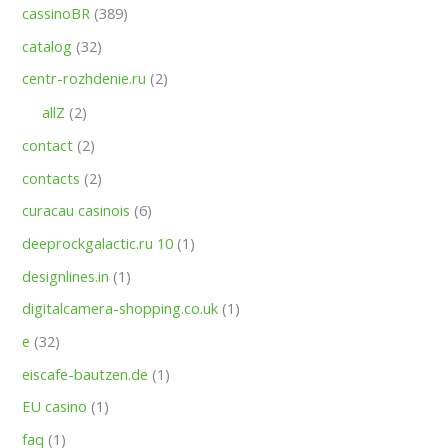
cassinoBR
(389)
catalog
(32)
centr-rozhdenie.ru
(2)
allZ
(2)
contact
(2)
contacts
(2)
curacau casinois
(6)
deeprockgalactic.ru 10
(1)
designlines.in
(1)
digitalcamera-shopping.co.uk
(1)
e
(32)
eiscafe-bautzen.de
(1)
EU casino
(1)
faq
(1)