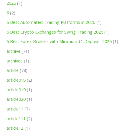
2026
(1)
6
(2)
6 Best Automated Trading Platforms in 2026
(1)
6 Best Crypto Exchanges for Swing Trading 2026
(1)
6 Best Forex Brokers with Minimum $1 Deposit ️ 2026
(1)
archive
(71)
archivee
(1)
article
(78)
article018
(2)
article019
(1)
article020
(1)
article11
(7)
article111
(2)
article12
(1)