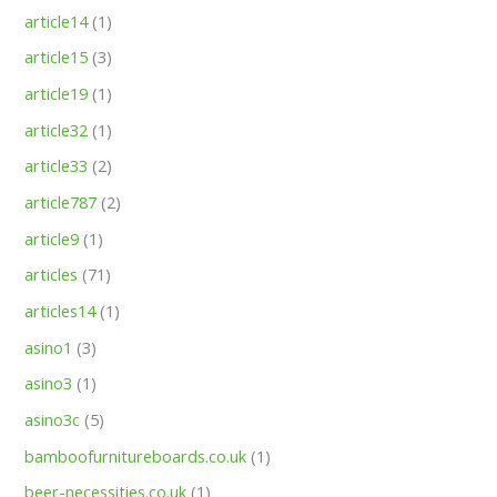
article14
(1)
article15
(3)
article19
(1)
article32
(1)
article33
(2)
article787
(2)
article9
(1)
articles
(71)
articles14
(1)
asino1
(3)
asino3
(1)
asino3c
(5)
bamboofurnitureboards.co.uk
(1)
beer-necessities.co.uk
(1)