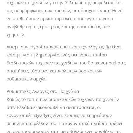
τυχερών παιχνιδιών για την βελτίωση της ασφάλειας και
της συμμόρφωσης των παικτών, οι πάροχοι είναι πιθανό
να υιοθετήσουν πρωτοποριακές προσεγγίσεις για τη
αναβάθμιση της εμπειρίας και της προστασίας των
χρηστών.
Αυτή η συνεργασία κανονισμού και τεχνολογίας θα είναι
κρίσιμη για τη δημιουργία ενός αειφόρου τοπίου
διαδικτυακών τυχερών παιχνιδιών που θα ικανοποιεί στις
απαιτήσεις τόσο των καταναλωτών όσο και των
ρυθμιστικών αρχών.
Ρυθμιστικές Αλλαγές στα Παιχνίδια
Καθώς το τοπίο των διαδικτυακών τυχερών παιχνιδιών
στην Ελλάδα εξακολουθεί να αναπτύσσεται, οι
κανονιστικές εξελίξεις είναι έτοιμες να επηρεάσουν
σημαντικά το μέλλον του. Το κανονιστικό πλαίσιο πρέπει
να αναπροσαρμοστεί στις μεταβαλλόμενες συνθήκες της