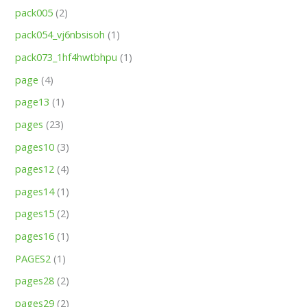
pack005
(2)
pack054_vj6nbsisoh
(1)
pack073_1hf4hwtbhpu
(1)
page
(4)
page13
(1)
pages
(23)
pages10
(3)
pages12
(4)
pages14
(1)
pages15
(2)
pages16
(1)
PAGES2
(1)
pages28
(2)
pages29
(2)