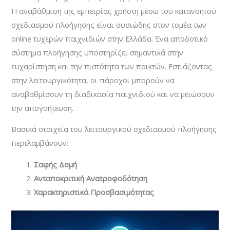
Η αναβάθμιση της εμπειρίας χρήστη μέσω του κατανοητού
σχεδιασμού πλοήγησης είναι ουσιώδης στον τομέα των
online τυχερών παιχνιδιών στην Ελλάδα. Ένα αποδοτικό
σύστημα πλοήγησης υποστηρίζει σημαντικά στην
ευχαρίστηση και την πιστότητα των παικτών. Εστιάζοντας
στην λειτουργικότητα, οι πάροχοι μπορούν να
αναβαθμίσουν τη διαδικασία παιχνιδιού και να μειώσουν
την απογοήτευση.
Βασικά στοιχεία του λειτουργικού σχεδιασμού πλοήγησης
περιλαμβάνουν:
Σαφής Δομή
Ανταποκριτική Ανατροφοδότηση
Χαρακτηριστικά Προσβασιμότητας