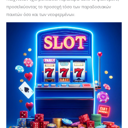
προσελκύοντας το προσοχή τόσο των παραδοσιακών
παικτών όσο και των νεοφερμένων.