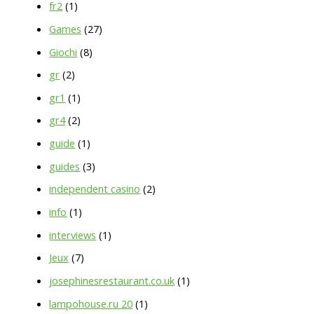
fr2
(1)
Games
(27)
Giochi
(8)
gr
(2)
gr1
(1)
gr4
(2)
guide
(1)
guides
(3)
independent casino
(2)
info
(1)
interviews
(1)
Jeux
(7)
josephinesrestaurant.co.uk
(1)
lampohouse.ru 20
(1)