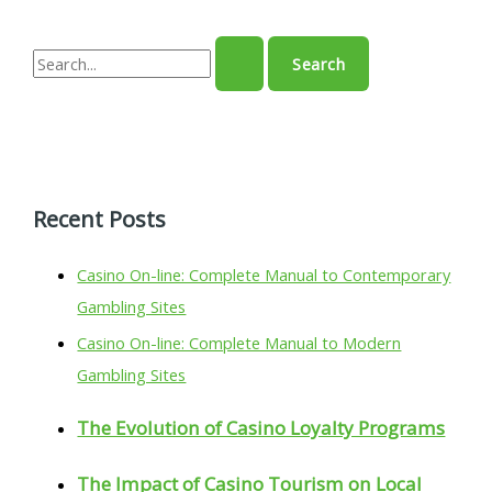
Recent Posts
Casino On-line: Complete Manual to Contemporary
Gambling Sites
Casino On-line: Complete Manual to Modern
Gambling Sites
The Evolution of Casino Loyalty Programs
The Impact of Casino Tourism on Local