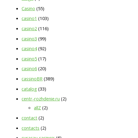
Casino
(55)
casino1
(103)
casino2
(116)
casino3
(99)
casino4
(92)
casino5
(17)
casino6
(20)
cassinoBR
(389)
catalog
(33)
centr-rozhdenie.ru
(2)
allZ
(2)
contact
(2)
contacts
(2)
curacau casinois
(6)