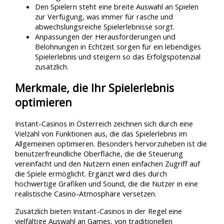
Den Spielern steht eine breite Auswahl an Spielen
zur Verfügung, was immer für rasche und
abwechslungsreiche Spielerlebnisse sorgt.
Anpassungen der Herausforderungen und
Belohnungen in Echtzeit sorgen für ein lebendiges
Spielerlebnis und steigern so das Erfolgspotenzial
zusätzlich.
Merkmale, die Ihr Spielerlebnis
optimieren
Instant-Casinos in Österreich zeichnen sich durch eine
Vielzahl von Funktionen aus, die das Spielerlebnis im
Allgemeinen optimieren. Besonders hervorzuheben ist die
benutzerfreundliche Oberfläche, die die Steuerung
vereinfacht und den Nutzern einen einfachen Zugriff auf
die Spiele ermöglicht. Ergänzt wird dies durch
hochwertige Grafiken und Sound, die die Nutzer in eine
realistische Casino-Atmosphäre versetzen.
Zusätzlich bieten Instant-Casinos in der Regel eine
vielfältige Auswahl an Games, von traditionellen