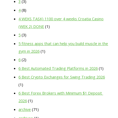
3
(3)
4
(8)
4 WEKS TASK) 1100 over 4 weeks Croatia Casino
(WEK 2) DONE
(1)
5
(3)
5 fitness apps that can help you build muscle in the
gym in 2026
(1)
6
(2)
6 Best Automated Trading Platforms in 2026
(1)
6 Best Crypto Exchanges for Swing Trading 2026
(1)
6 Best Forex Brokers with Minimum $1 Deposit ️
2026
(1)
archive
(71)
archivee
(1)