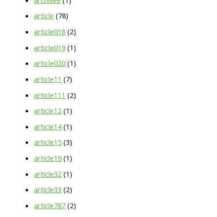
article
(78)
article018
(2)
article019
(1)
article020
(1)
article11
(7)
article111
(2)
article12
(1)
article14
(1)
article15
(3)
article19
(1)
article32
(1)
article33
(2)
article787
(2)