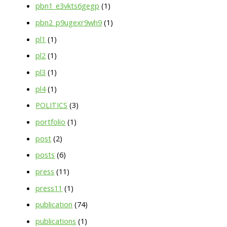
pbn1_e3vkts6gegp
(1)
pbn2_p9ugexr9wh9
(1)
pl1
(1)
pl2
(1)
pl3
(1)
pl4
(1)
POLITICS
(3)
portfolio
(1)
post
(2)
posts
(6)
press
(11)
press11
(1)
publication
(74)
publications
(1)