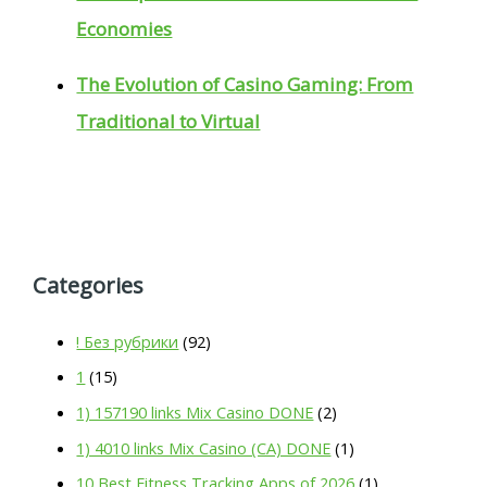
Economies
The Evolution of Casino Gaming: From
Traditional to Virtual
Categories
! Без рубрики
(92)
1
(15)
1) 157190 links Mix Casino DONE
(2)
1) 4010 links Mix Casino (CA) DONE
(1)
10 Best Fitness Tracking Apps of 2026
(1)