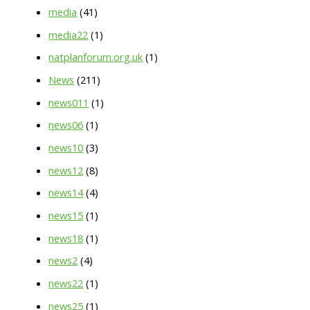
media
(41)
media22
(1)
natplanforum.org.uk
(1)
News
(211)
news011
(1)
news06
(1)
news10
(3)
news12
(8)
news14
(4)
news15
(1)
news18
(1)
news2
(4)
news22
(1)
news25
(1)