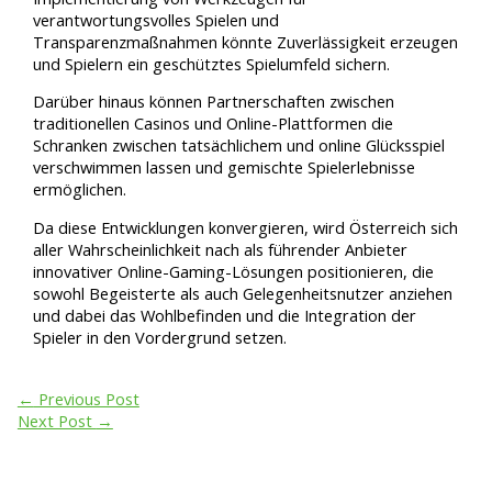
verantwortungsvolles Spielen und
Transparenzmaßnahmen könnte Zuverlässigkeit erzeugen
und Spielern ein geschütztes Spielumfeld sichern.
Darüber hinaus können Partnerschaften zwischen
traditionellen Casinos und Online-Plattformen die
Schranken zwischen tatsächlichem und online Glücksspiel
verschwimmen lassen und gemischte Spielerlebnisse
ermöglichen.
Da diese Entwicklungen konvergieren, wird Österreich sich
aller Wahrscheinlichkeit nach als führender Anbieter
innovativer Online-Gaming-Lösungen positionieren, die
sowohl Begeisterte als auch Gelegenheitsnutzer anziehen
und dabei das Wohlbefinden und die Integration der
Spieler in den Vordergrund setzen.
←
Previous Post
Next Post
→