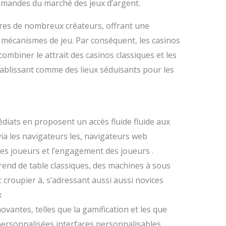
demandes du marché des jeux d’argent.
tres de nombreux créateurs, offrant une
 mécanismes de jeu. Par conséquent, les casinos
ombiner le attrait des casinos classiques et les
ablissant comme des lieux séduisants pour les
édiats en proposent un accès fluide fluide aux
via les navigateurs les, navigateurs web
es joueurs et l’engagement des joueurs .
rend de table classiques, des machines à sous
 croupier à, s’adressant aussi aussi novices
x
ovantes, telles que la gamification et les que
personnalisées interfaces personnalisables