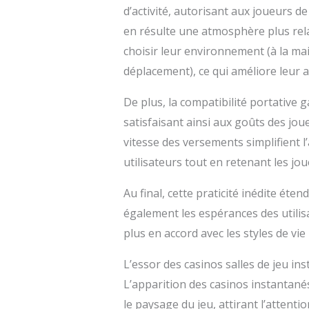
d’activité, autorisant aux joueurs de 
en résulte une atmosphère plus relax
choisir leur environnement (à la ma
déplacement), ce qui améliore leur 
De plus, la compatibilité portative g
satisfaisant ainsi aux goûts des joue
vitesse des versements simplifient l
utilisateurs tout en retenant les jo
Au final, cette praticité inédite ét
également les espérances des utilis
plus en accord avec les styles de vie
L’essor des casinos salles de jeu in
L’apparition des casinos instantané
le paysage du jeu, attirant l’attent