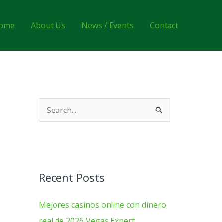
ome
About Us
News / Events
Contact
S
e
a
r
c
Recent Posts
h
Mejores casinos online con dinero
f
real de 2026 Vegas Expert