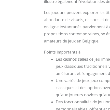
illustre également l’évolution des 
Les joueurs peuvent explorer les ti
abondance de visuels, de sons et de
en ligne instantanés parviennent à c
propositions contemporaines, se ét
amateurs de jeux en Belgique.
Points importants à
Les casinos salles de jeu imm
jeux classiques traditionnels 
améliorant et l’engagement d
Une variée de jeux jeux comp
classiques et des options avec
qu’aux joueurs novices qu’au
Des fonctionnalités de jeu inn
personnalisables, offrent et 