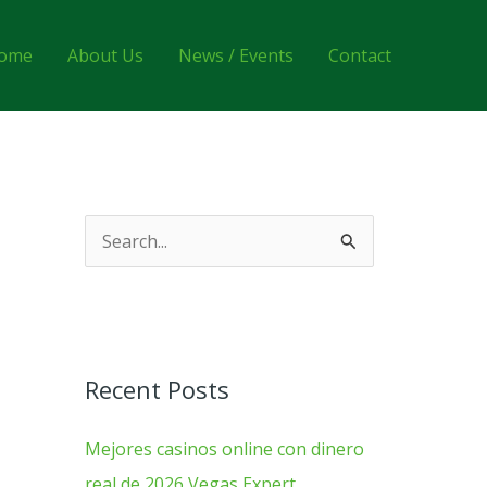
ome
About Us
News / Events
Contact
S
e
a
r
c
Recent Posts
h
Mejores casinos online con dinero
f
real de 2026 Vegas Expert