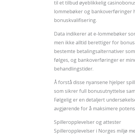
til et tilbud øyeblikkelig casinobo
lommebøker og bankoverføringer har
bonuskvalifisering.
Data indikerer at e-lommebøker som 
men ikke alltid berettiger for bonus
bestemte betalingsalternativer som 
følges, og bankoverføringer er mi
behandlingstider.
Å forstå disse nyansene hjelper sp
som sikrer full bonusutnyttelse sa
Følgelig er en detaljert undersøkels
avgjørende for å maksimere potensi
Spilleropplevelser og attester
Spilleropplevelser i Norges miljø 