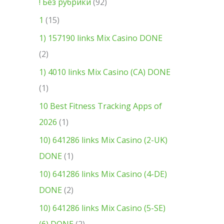
! Без рубрики
(92)
1
(15)
1) 157190 links Mix Casino DONE
(2)
1) 4010 links Mix Casino (CA) DONE
(1)
10 Best Fitness Tracking Apps of
2026
(1)
10) 641286 links Mix Casino (2-UK)
DONE
(1)
10) 641286 links Mix Casino (4-DE)
DONE
(2)
10) 641286 links Mix Casino (5-SE)