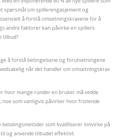
g. Med en imponerende 60 % av nye spillere som
 det spørsmål om spillerengasjement og
 essensielt å forstå omsetningskravene for å
 andre faktorer kan påvirke en spillers
 tilbud?
rge å forstå betingelsene og forutsetningene
ovedsakelig når det handler om omsetningskrav
r hvor mange runder en bruker må vedde
 noe som vanligvis påvirker hvor fristende
ke betalingsmetoder som kvalifiserer innvirke på
til og anvende tilbudet effektivt.