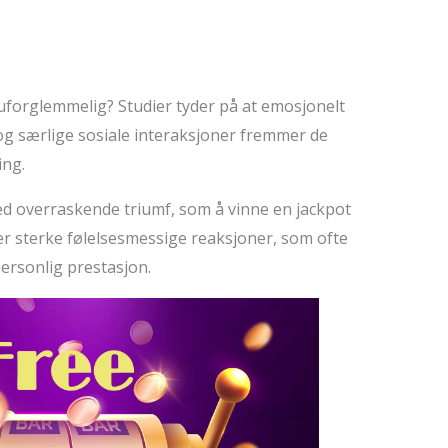
g uforglemmelig? Studier tyder på at emosjonelt
og særlige sosiale interaksjoner fremmer de
ing.
med overraskende triumf, som å vinne en jackpot
ker sterke følelsesmessige reaksjoner, som ofte
personlig prestasjon.