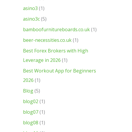
asino3
(1)
asino3c
(5)
bamboofurnitureboards.co.uk
(1)
beer-necessities.co.uk
(1)
Best Forex Brokers with High
Leverage in 2026
(1)
Best Workout App for Beginners
2026
(1)
Blog
(5)
blog02
(1)
blog07
(1)
blog08
(1)