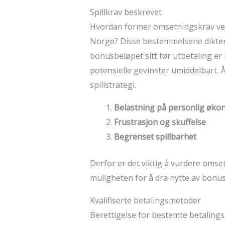
Spillkrav beskrevet
Hvordan former omsetningskrav verd
Norge? Disse bestemmelsene dikter
bonusbeløpet sitt før utbetaling er 
potensielle gevinster umiddelbart. Å
spillstrategi.
Belastning på personlig øko
Frustrasjon og skuffelse
Begrenset spillbarhet
Derfor er det viktig å vurdere omse
muligheten for å dra nytte av bonus
Kvalifiserte betalingsmetoder
Berettigelse for bestemte betalings