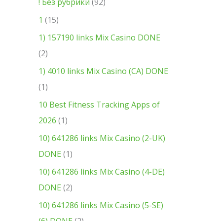
! Без рубрики
(92)
1
(15)
1) 157190 links Mix Casino DONE
(2)
1) 4010 links Mix Casino (CA) DONE
(1)
10 Best Fitness Tracking Apps of
2026
(1)
10) 641286 links Mix Casino (2-UK)
DONE
(1)
10) 641286 links Mix Casino (4-DE)
DONE
(2)
10) 641286 links Mix Casino (5-SE)