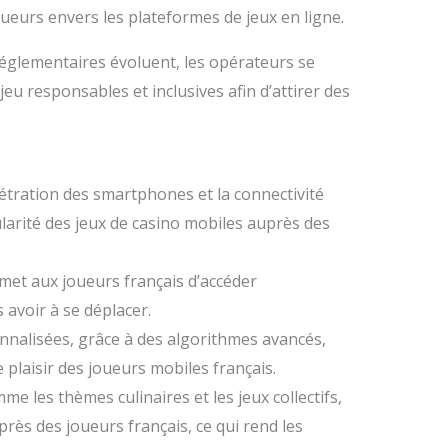
oueurs envers les plateformes de jeux en ligne.
glementaires évoluent, les opérateurs se
eu responsables et inclusives afin d’attirer des
nétration des smartphones et la connectivité
larité des jeux de casino mobiles auprès des
rmet aux joueurs français d’accéder
avoir à se déplacer.
nnalisées, grâce à des algorithmes avancés,
 plaisir des joueurs mobiles français.
me les thèmes culinaires et les jeux collectifs,
ès des joueurs français, ce qui rend les