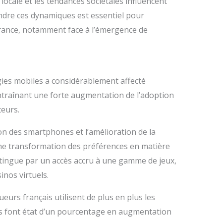
locale et les tendances sociétales influencent
ndre ces dynamiques est essentiel pour
 France, notamment face à l’émergence de
gies mobiles a considérablement affecté
entraînant une forte augmentation de l’adoption
eurs.
on des smartphones et l’amélioration de la
une transformation des préférences en matière
stingue par un accès accru à une gamme de jeux,
nos virtuels.
ueurs français utilisent de plus en plus les
ts font état d’un pourcentage en augmentation