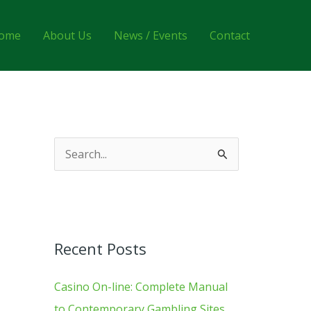
ome
About Us
News / Events
Contact
S
e
a
r
c
Recent Posts
h
Casino On-line: Complete Manual
f
to Contemporary Gambling Sites