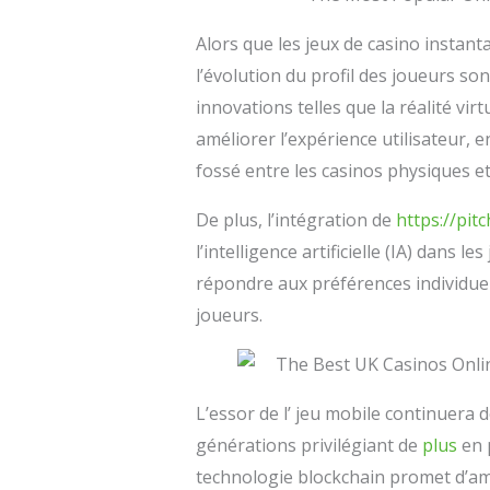
Alors que les jeux de casino instan
l’évolution du profil des joueurs so
innovations telles que la réalité vir
améliorer l’expérience utilisateur, e
fossé entre les casinos physiques et
De plus, l’intégration de
https://pi
l’intelligence artificielle (IA) dans
répondre aux préférences individue
joueurs.
L’essor de l’ jeu mobile continuera d
générations privilégiant de
plus
en p
technologie blockchain promet d’amél