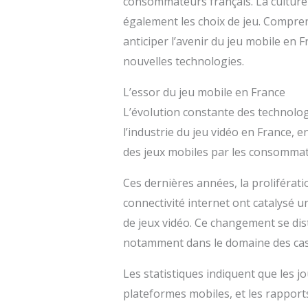
consommateurs français. La culture 
également les choix de jeu. Compre
anticiper l’avenir du jeu mobile en
nouvelles technologies.
L’essor du jeu mobile en France
L’évolution constante des technolo
l’industrie du jeu vidéo en France, 
des jeux mobiles par les consommat
Ces dernières années, la proliférati
connectivité internet ont catalysé 
de jeux vidéo. Ce changement se di
notamment dans le domaine des casi
Les statistiques indiquent que les jo
plateformes mobiles, et les rappor