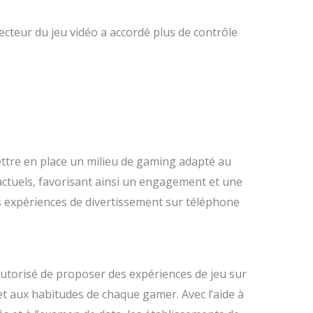
ecteur du jeu vidéo a accordé plus de contrôle
ttre en place un milieu de gaming adapté au
actuels, favorisant ainsi un engagement et une
s expériences de divertissement sur téléphone
 autorisé de proposer des expériences de jeu sur
t aux habitudes de chaque gamer. Avec l’aide à